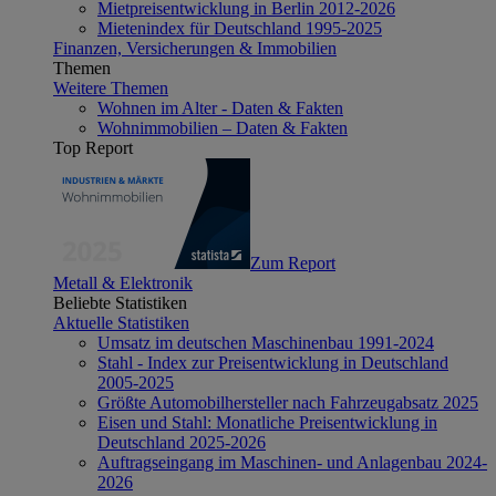
Mietpreisentwicklung in Berlin 2012-2026
Mietenindex für Deutschland 1995-2025
Finanzen, Versicherungen & Immobilien
Themen
Weitere Themen
Wohnen im Alter - Daten & Fakten
Wohnimmobilien – Daten & Fakten
Top Report
Zum Report
Metall & Elektronik
Beliebte Statistiken
Aktuelle Statistiken
Umsatz im deutschen Maschinenbau 1991-2024
Stahl - Index zur Preisentwicklung in Deutschland
2005-2025
Größte Automobilhersteller nach Fahrzeugabsatz 2025
Eisen und Stahl: Monatliche Preisentwicklung in
Deutschland 2025-2026
Auftragseingang im Maschinen- und Anlagenbau 2024-
2026