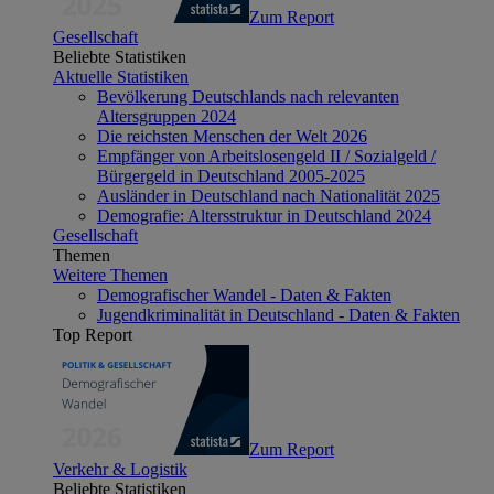
Zum Report
Gesellschaft
Beliebte Statistiken
Aktuelle Statistiken
Bevölkerung Deutschlands nach relevanten
Altersgruppen 2024
Die reichsten Menschen der Welt 2026
Empfänger von Arbeitslosengeld II / Sozialgeld /
Bürgergeld in Deutschland 2005-2025
Ausländer in Deutschland nach Nationalität 2025
Demografie: Altersstruktur in Deutschland 2024
Gesellschaft
Themen
Weitere Themen
Demografischer Wandel - Daten & Fakten
Jugendkriminalität in Deutschland - Daten & Fakten
Top Report
Zum Report
Verkehr & Logistik
Beliebte Statistiken