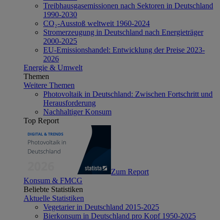
Treibhausgasemissionen nach Sektoren in Deutschland
1990-2030
CO₂-Ausstoß weltweit 1960-2024
Stromerzeugung in Deutschland nach Energieträger
2000-2025
EU-Emissionshandel: Entwicklung der Preise 2023-
2026
Energie & Umwelt
Themen
Weitere Themen
Photovoltaik in Deutschland: Zwischen Fortschritt und
Herausforderung
Nachhaltiger Konsum
Top Report
Zum Report
Konsum & FMCG
Beliebte Statistiken
Aktuelle Statistiken
Vegetarier in Deutschland 2015-2025
Bierkonsum in Deutschland pro Kopf 1950-2025