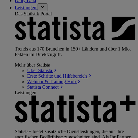
Daily Data
Leistungen
Das Statistik Portal
Trends aus 170 Branchen in 150+ Ländern und über 1 Mio.
Fakten im Direktzugriff.
Mehr über Statista
Über
Statista
Erste Schritte und
Hilfebereich
Webinar & Training
Hub
Statista
Connect
Leistungen
Statista+ bietet zusätzliche Dienstleistungen, die auf Ihre
spezifischen Bedürfnisse zugeschnitten sind. Als Ihr Partner