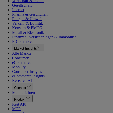
Wirtschaft & Politik
Gesellschaft
Internet
Pharma & Gesundheit
Energie & Umwelt
Verkehr & Logistik
Konsum & FMCG
Metall & Elektronik
Finanzen, Versicherungen & Immobilien
E-Commerce
Market Insights
Alle Märkte
Consumer
eCommerce
Mobility
Consumer Insights
eCommerce Insights
Research AI
Connect
Mehr erfahren
Produkt
Rest API
MCP