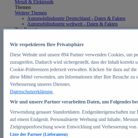
Metall & Elektronik
Themen
Weitere Themen
Automobilindustrie Deutschland - Daten & Fakten
Automobilindustrie weltweit - Daten & Fakten
Top Report
Wir respektieren Ihre Privatsphäre
Diese Website und unsere
894
Partner verwenden Cookies, um pe
Zum Report
zuzugreifen. Dadurch wird sichergestellt, dass der Inhalt korrekt
E-commerce
Cookie-Präferenzen jederzeit verwalten. Klicken Sie dazu auf die
Beliebte Statistiken
diese Mittel verwenden, um Informationen über Ihre Besuche zu s
Aktuelle Statistiken
E-Commerce - Entwicklung des Umsatzes in
Verbesserung unseres Dienstes.
Deutschland 1999-2025
Datenschutzerklärung.
Umsatz von Amazon in Deutschland und weltweit
2010-2025
Wir und unsere Partner verarbeiten Daten, um Folgendes bere
B2C-E-Commerce: Top-50 Online Shops in
Deutschland 2024
Verwendung genauer Standortdaten. Endgeräteeigenschaften zur Id
Marktanteile von Online-Zahlungsverfahren in
auf einem Endgerät. Personalisierte Werbung und Inhalte, Messu
Deutschland 2024
Zielgruppenforschung sowie Entwicklung und Verbesserung von
Umsatzstarke Warengruppen im Online-Handel in
Deutschland 2023-2025
Liste der Partner (Lieferanten)