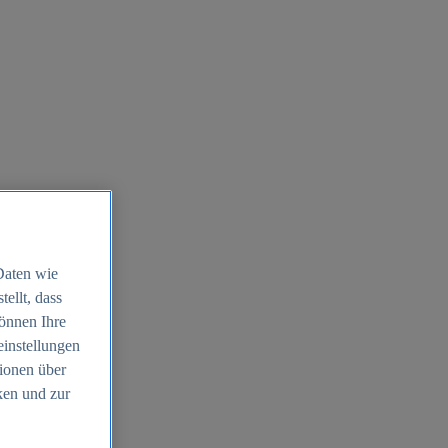
Daten wie
ellt, dass
können Ihre
einstellungen
ionen über
ken und zur