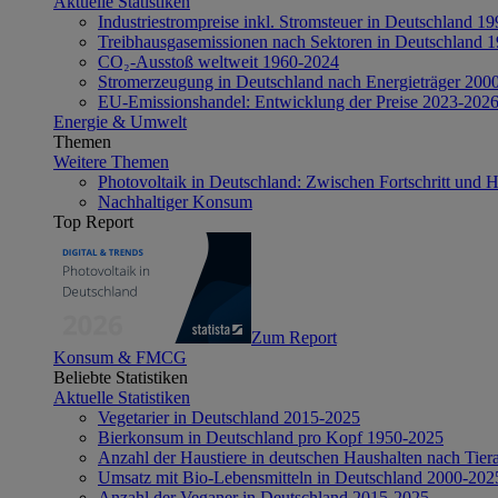
Aktuelle Statistiken
Industriestrompreise inkl. Stromsteuer in Deutschland 1
Treibhausgasemissionen nach Sektoren in Deutschland 
CO₂-Ausstoß weltweit 1960-2024
Stromerzeugung in Deutschland nach Energieträger 200
EU-Emissionshandel: Entwicklung der Preise 2023-202
Energie & Umwelt
Themen
Weitere Themen
Photovoltaik in Deutschland: Zwischen Fortschritt und 
Nachhaltiger Konsum
Top Report
Zum Report
Konsum & FMCG
Beliebte Statistiken
Aktuelle Statistiken
Vegetarier in Deutschland 2015-2025
Bierkonsum in Deutschland pro Kopf 1950-2025
Anzahl der Haustiere in deutschen Haushalten nach Tier
Umsatz mit Bio-Lebensmitteln in Deutschland 2000-202
Anzahl der Veganer in Deutschland 2015-2025