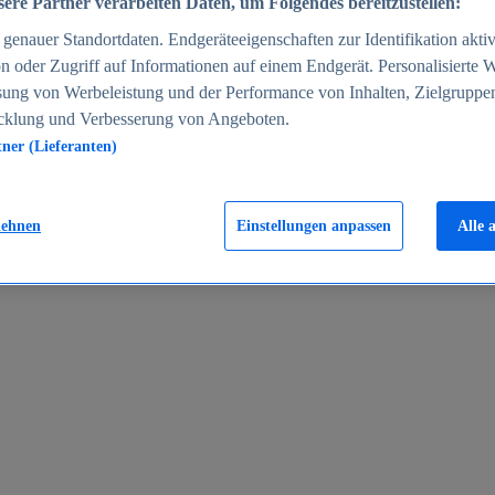
ere Partner verarbeiten Daten, um Folgendes bereitzustellen:
enauer Standortdaten. Endgeräteeigenschaften zur Identifikation aktiv
n oder Zugriff auf Informationen auf einem Endgerät. Personalisierte
sung von Werbeleistung und der Performance von Inhalten, Zielgruppe
cklung und Verbesserung von Angeboten.
tner (Lieferanten)
en 2024
lehnen
Einstellungen anpassen
Alle 
rgeld in Deutschland 2005-2025