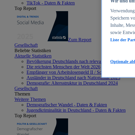
Wir und uns
TikTok - Daten & Fakten
Top Report
Verwendung g
Speichern vo
Inhalte, Mes
sowie Entwi
Zum Report
Liste der Par
Gesellschaft
Beliebte Statistiken
Aktuelle Statistiken
Bevölkerung Deutschlands nach relevanten Altersgrupp
Optionale ab
Die reichsten Menschen der Welt 2026
Empfänger von Arbeitslosengeld II / Sozialgeld / Bürge
Ausländer in Deutschland nach Nationalität 2025
Demografie: Altersstruktur in Deutschland 2024
Gesellschaft
Themen
Weitere Themen
Demografischer Wandel - Daten & Fakten
Jugendkriminalität in Deutschland - Daten & Fakten
Top Report