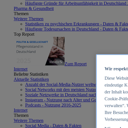
Häufigste Gründe für Arbeitsunfähigkeit in Deutschland
Pharma & Gesundheit
Themen
Weitere Themen
Statistiken zu psychischen Erkrankungen - Daten & Fakt
Häufigste Todesursachen in Deutschland - Daten & Fakt
Top Report
Zum Report
Wir respekt
Internet
Beliebte Statistiken
Diese Websi
Aktuelle Statistiken
Anzahl der Social-Media-Nutzer weltweit 2012-2025
eindeutige K
Social Networks mit den meisten Nutzern weltweit 2025
der Inhalt k
Soziale Netzwerke in Deutschland nach Generationen 2
Cookie-Präfe
Instagram - Nutzung nach Alter und Geschlecht in Deut
Podcasts - Nutzung 2016-2025
verwalten“. 
Internet
Ihre Besuche
Themen
Verbesserung
Weitere Themen
Social Media - Daten & Fakten