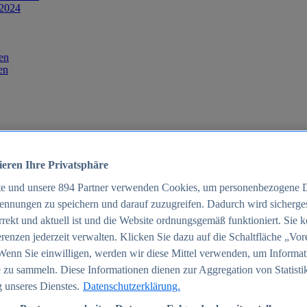
 2024
en
en
ieren Ihre Privatsphäre
te und unsere
894
Partner verwenden Cookies, um personenbezogene 
ennungen zu speichern und darauf zuzugreifen. Dadurch wird sichergest
orrekt und aktuell ist und die Website ordnungsgemäß funktioniert. Sie 
025
renzen jederzeit verwalten. Klicken Sie dazu auf die Schaltfläche „Vor
schland 2025
Wenn Sie einwilligen, werden wir diese Mittel verwenden, um Informat
 zu sammeln. Diese Informationen dienen zur Aggregation von Statisti
 unseres Dienstes.
Datenschutzerklärung.