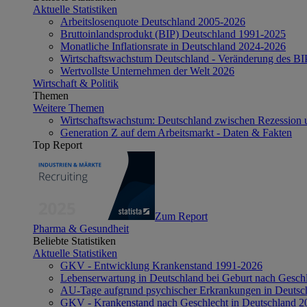
Aktuelle Statistiken
Arbeitslosenquote Deutschland 2005-2026
Bruttoinlandsprodukt (BIP) Deutschland 1991-2025
Monatliche Inflationsrate in Deutschland 2024-2026
Wirtschaftswachstum Deutschland - Veränderung des B
Wertvollste Unternehmen der Welt 2026
Wirtschaft & Politik
Themen
Weitere Themen
Wirtschaftswachstum: Deutschland zwischen Rezession 
Generation Z auf dem Arbeitsmarkt - Daten & Fakten
Top Report
Zum Report
Pharma & Gesundheit
Beliebte Statistiken
Aktuelle Statistiken
GKV - Entwicklung Krankenstand 1991-2026
Lebenserwartung in Deutschland bei Geburt nach Gesch
AU-Tage aufgrund psychischer Erkrankungen in Deutsc
GKV - Krankenstand nach Geschlecht in Deutschland 