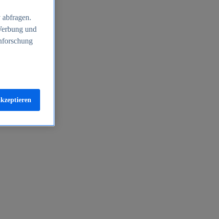
 abfragen.
 Werbung und
nforschung
akzeptieren