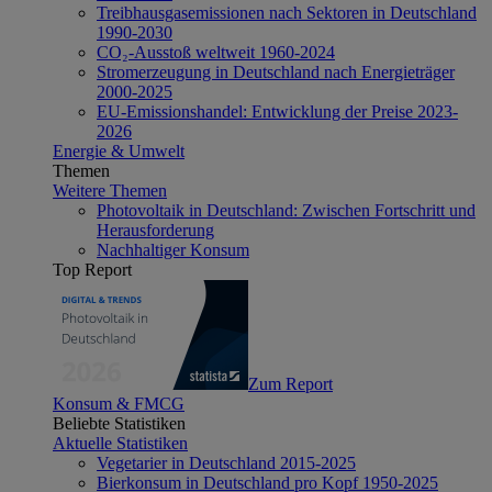
Treibhausgasemissionen nach Sektoren in Deutschland
1990-2030
CO₂-Ausstoß weltweit 1960-2024
Stromerzeugung in Deutschland nach Energieträger
2000-2025
EU-Emissionshandel: Entwicklung der Preise 2023-
2026
Energie & Umwelt
Themen
Weitere Themen
Photovoltaik in Deutschland: Zwischen Fortschritt und
Herausforderung
Nachhaltiger Konsum
Top Report
Zum Report
Konsum & FMCG
Beliebte Statistiken
Aktuelle Statistiken
Vegetarier in Deutschland 2015-2025
Bierkonsum in Deutschland pro Kopf 1950-2025