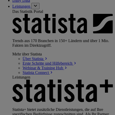
Daily Data
Leistungen
Das Statistik Portal
Trends aus 170 Branchen in 150+ Ländern und über 1 Mio.
Fakten im Direktzugriff.
Mehr über Statista
Über
Statista
Erste Schritte und
Hilfebereich
Webinar & Training
Hub
Statista
Connect
Leistungen
Statista+ bietet zusätzliche Dienstleistungen, die auf Ihre
spezifischen Bedürfnisse zugeschnitten sind. Als Ihr Partner