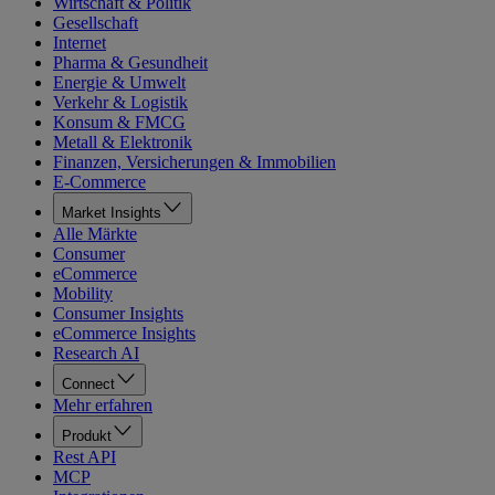
Wirtschaft & Politik
Gesellschaft
Internet
Pharma & Gesundheit
Energie & Umwelt
Verkehr & Logistik
Konsum & FMCG
Metall & Elektronik
Finanzen, Versicherungen & Immobilien
E-Commerce
Market Insights
Alle Märkte
Consumer
eCommerce
Mobility
Consumer Insights
eCommerce Insights
Research AI
Connect
Mehr erfahren
Produkt
Rest API
MCP