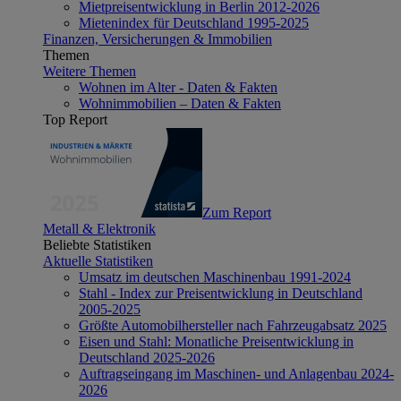
Mietpreisentwicklung in Berlin 2012-2026
Mietenindex für Deutschland 1995-2025
Finanzen, Versicherungen & Immobilien
Themen
Weitere Themen
Wohnen im Alter - Daten & Fakten
Wohnimmobilien – Daten & Fakten
Top Report
Zum Report
Metall & Elektronik
Beliebte Statistiken
Aktuelle Statistiken
Umsatz im deutschen Maschinenbau 1991-2024
Stahl - Index zur Preisentwicklung in Deutschland
2005-2025
Größte Automobilhersteller nach Fahrzeugabsatz 2025
Eisen und Stahl: Monatliche Preisentwicklung in
Deutschland 2025-2026
Auftragseingang im Maschinen- und Anlagenbau 2024-
2026