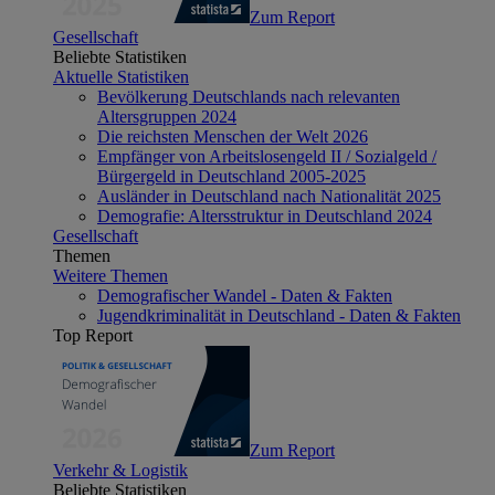
Zum Report
Gesellschaft
Beliebte Statistiken
Aktuelle Statistiken
Bevölkerung Deutschlands nach relevanten
Altersgruppen 2024
Die reichsten Menschen der Welt 2026
Empfänger von Arbeitslosengeld II / Sozialgeld /
Bürgergeld in Deutschland 2005-2025
Ausländer in Deutschland nach Nationalität 2025
Demografie: Altersstruktur in Deutschland 2024
Gesellschaft
Themen
Weitere Themen
Demografischer Wandel - Daten & Fakten
Jugendkriminalität in Deutschland - Daten & Fakten
Top Report
Zum Report
Verkehr & Logistik
Beliebte Statistiken