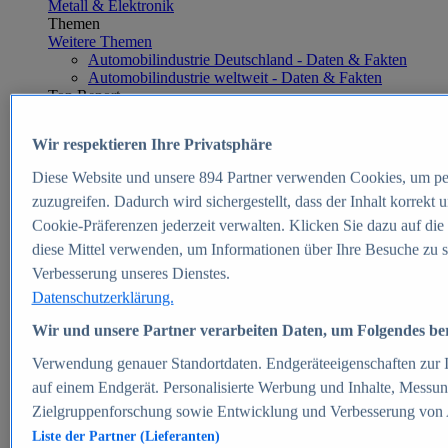
Metall & Elektronik
Themen
Weitere Themen
Automobilindustrie Deutschland - Daten & Fakten
Automobilindustrie weltweit - Daten & Fakten
Top Report
Wir respektieren Ihre Privatsphäre
Diese Website und unsere
894
Partner verwenden Cookies, um pe
Zum Report
zuzugreifen. Dadurch wird sichergestellt, dass der Inhalt korrekt
E-commerce
Cookie-Präferenzen jederzeit verwalten. Klicken Sie dazu auf die
Beliebte Statistiken
diese Mittel verwenden, um Informationen über Ihre Besuche zu s
Aktuelle Statistiken
E-Commerce - Entwicklung des Umsatzes in
Verbesserung unseres Dienstes.
Deutschland 1999-2025
Datenschutzerklärung.
Umsatz von Amazon in Deutschland und weltweit
2010-2025
Wir und unsere Partner verarbeiten Daten, um Folgendes bere
B2C-E-Commerce: Top-50 Online Shops in
Deutschland 2024
Verwendung genauer Standortdaten. Endgeräteeigenschaften zur Id
Marktanteile von Online-Zahlungsverfahren in
auf einem Endgerät. Personalisierte Werbung und Inhalte, Messu
Deutschland 2024
Zielgruppenforschung sowie Entwicklung und Verbesserung von
Umsatzstarke Warengruppen im Online-Handel in
Deutschland 2023-2025
Liste der Partner (Lieferanten)