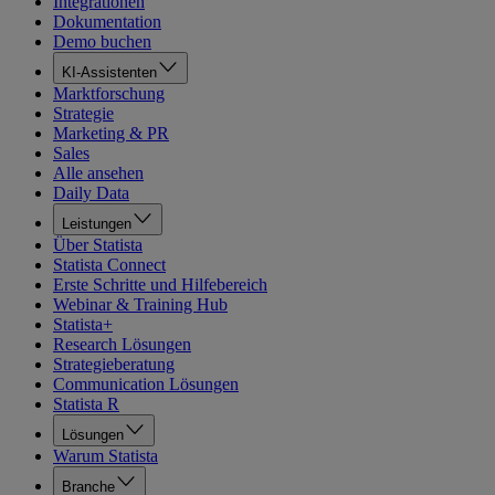
Integrationen
Dokumentation
Demo buchen
KI-Assistenten
Marktforschung
Strategie
Marketing & PR
Sales
Alle ansehen
Daily Data
Leistungen
Über Statista
Statista Connect
Erste Schritte und Hilfebereich
Webinar & Training Hub
Statista+
Research Lösungen
Strategieberatung
Communication Lösungen
Statista R
Lösungen
Warum Statista
Branche