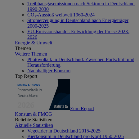
Treibhausgasemissionen nach Sektoren in Deutschland
1990-2030
CO₂-Ausstoß weltweit 1960-2024
Stromerzeugung in Deutschland nach Energieträger
2000-2025
EU-Emissionshandel: Entwicklung der Preise 2023-
2026
Energie & Umwelt
Themen
Weitere Themen
Photovoltaik in Deutschland: Zwischen Fortschritt und
Herausforderung
Nachhaltiger Konsum
Top Report
Zum Report
Konsum & FMCG
Beliebte Statistiken
Aktuelle Statistiken
Vegetarier in Deutschland 2015-2025
Bierkonsum in Deutschland pro Kopf 1950-2025