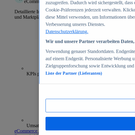
eCommerce Insights
zuzugreifen. Dadurch wird sichergestellt, dass 
Cookie-Präferenzen jederzeit verwalten. Klick
Detaillierte Informationen zu mehr als 39.000 Online-Shops
und Marktplätzen
diese Mittel verwenden, um Informationen über
Verbesserung unseres Dienstes.
Datenschutzerklärung.
Wir und unsere Partner verarbeiten Daten, 
Verwendung genauer Standortdaten. Endgeräteei
auf einem Endgerät. Personalisierte Werbung 
Zielgruppenforschung sowie Entwicklung und
70+
KPIs pro Shop
Liste der Partner (Lieferanten)
Umsatzanalysen und -prognosen
eCommerce Insights entdecken