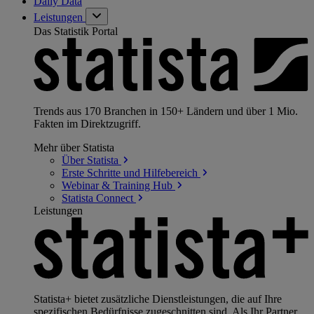
Daily Data
Leistungen
Das Statistik Portal
Trends aus 170 Branchen in 150+ Ländern und über 1 Mio.
Fakten im Direktzugriff.
Mehr über Statista
Über
Statista
Erste Schritte und
Hilfebereich
Webinar & Training
Hub
Statista
Connect
Leistungen
Statista+ bietet zusätzliche Dienstleistungen, die auf Ihre
spezifischen Bedürfnisse zugeschnitten sind. Als Ihr Partner