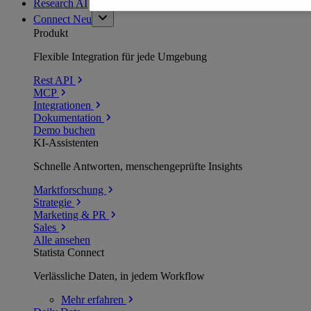
Research AI
Connect
Neu
Produkt
Flexible Integration für jede Umgebung
Rest API
MCP
Integrationen
Dokumentation
Demo buchen
KI-Assistenten
Schnelle Antworten, menschengeprüfte Insights
Marktforschung
Strategie
Marketing & PR
Sales
Alle ansehen
Statista Connect
Verlässliche Daten, in jedem Workflow
Mehr
erfahren