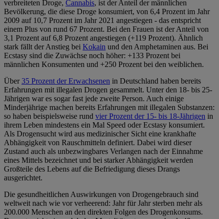
verbreiteten Droge,
Cannabis
, ist der Anteil der männlichen
Bevölkerung, die diese Droge konsumiert, von 6,4 Prozent im Jahr
2009 auf 10,7 Prozent im Jahr 2021 angestiegen - das entspricht
einem Plus von rund 67 Prozent. Bei den Frauen ist der Anteil von
3,1 Prozent auf 6,8 Prozent angestiegen (+119 Prozent). Ähnlich
stark fällt der Anstieg bei
Kokain
und den Amphetaminen aus. Bei
Ecstasy sind die Zuwächse noch höher: +133 Prozent bei
männlichen Konsumenten und +250 Prozent bei den weiblichen.
Über
35 Prozent der Erwachsenen
in Deutschland haben bereits
Erfahrungen mit illegalen Drogen gesammelt. Unter den 18- bis 25-
Jährigen war es sogar fast jede zweite Person. Auch einige
Minderjährige machen bereits Erfahrungen mit illegalen Substanzen:
so haben beispielsweise rund
vier Prozent der 15- bis 18-Jährigen
in
ihrem Leben mindestens ein Mal Speed oder Ecstasy konsumiert.
Als Drogensucht wird aus medizinischer Sicht eine krankhafte
Abhängigkeit von Rauschmitteln definiert. Dabei wird dieser
Zustand auch als unbezwingbares Verlangen nach der Einnahme
eines Mittels bezeichnet und bei starker Abhängigkeit werden
Großteile des Lebens auf die Befriedigung dieses Drangs
ausgerichtet.
Die gesundheitlichen Auswirkungen von Drogengebrauch sind
weltweit nach wie vor verheerend: Jahr für Jahr sterben mehr als
200.000 Menschen an den direkten Folgen des Drogenkonsums.