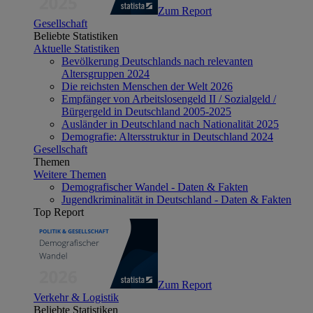
Zum Report
Gesellschaft
Beliebte Statistiken
Aktuelle Statistiken
Bevölkerung Deutschlands nach relevanten
Altersgruppen 2024
Die reichsten Menschen der Welt 2026
Empfänger von Arbeitslosengeld II / Sozialgeld /
Bürgergeld in Deutschland 2005-2025
Ausländer in Deutschland nach Nationalität 2025
Demografie: Altersstruktur in Deutschland 2024
Gesellschaft
Themen
Weitere Themen
Demografischer Wandel - Daten & Fakten
Jugendkriminalität in Deutschland - Daten & Fakten
Top Report
Zum Report
Verkehr & Logistik
Beliebte Statistiken