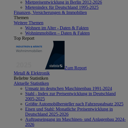
Mietpreisentwicklung in Berlin 2012-2026
Mietenindex für Deutschland 1995-2025
Finanzen, Versicherungen & Immobilien
Themen
Weitere Themen
Wohnen im Alter - Daten & Fakten
Wohnimmobilien – Daten & Fakten
Top Report
Zum Report
Metall & Elektronik
Beliebte Statistiken
Aktuelle Statistiken
Umsatz im deutschen Maschinenbau 1991-2024
Stahl - Index zur Preisentwicklung in Deutschland
2005-2025
Größte Automobilhersteller nach Fahrzeugabsatz 2025
Eisen und Stahl: Monatliche Preisentwicklung in
Deutschland 2025-2026
Auftragseingang im Maschinen- und Anlagenbau 2024-
2026