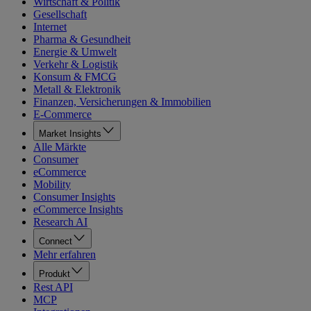
Wirtschaft & Politik
Gesellschaft
Internet
Pharma & Gesundheit
Energie & Umwelt
Verkehr & Logistik
Konsum & FMCG
Metall & Elektronik
Finanzen, Versicherungen & Immobilien
E-Commerce
Market Insights
Alle Märkte
Consumer
eCommerce
Mobility
Consumer Insights
eCommerce Insights
Research AI
Connect
Mehr erfahren
Produkt
Rest API
MCP