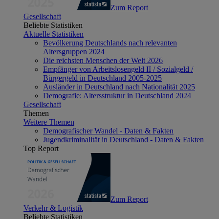
Zum Report
Gesellschaft
Beliebte Statistiken
Aktuelle Statistiken
Bevölkerung Deutschlands nach relevanten
Altersgruppen 2024
Die reichsten Menschen der Welt 2026
Empfänger von Arbeitslosengeld II / Sozialgeld /
Bürgergeld in Deutschland 2005-2025
Ausländer in Deutschland nach Nationalität 2025
Demografie: Altersstruktur in Deutschland 2024
Gesellschaft
Themen
Weitere Themen
Demografischer Wandel - Daten & Fakten
Jugendkriminalität in Deutschland - Daten & Fakten
Top Report
Zum Report
Verkehr & Logistik
Beliebte Statistiken