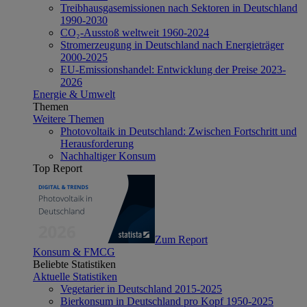
Treibhausgasemissionen nach Sektoren in Deutschland
1990-2030
CO₂-Ausstoß weltweit 1960-2024
Stromerzeugung in Deutschland nach Energieträger
2000-2025
EU-Emissionshandel: Entwicklung der Preise 2023-
2026
Energie & Umwelt
Themen
Weitere Themen
Photovoltaik in Deutschland: Zwischen Fortschritt und
Herausforderung
Nachhaltiger Konsum
Top Report
Zum Report
Konsum & FMCG
Beliebte Statistiken
Aktuelle Statistiken
Vegetarier in Deutschland 2015-2025
Bierkonsum in Deutschland pro Kopf 1950-2025