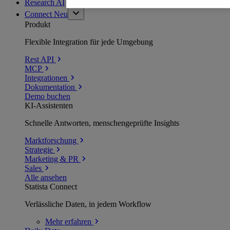
Research AI
Connect
Neu
Produkt
Flexible Integration für jede Umgebung
Rest API
MCP
Integrationen
Dokumentation
Demo buchen
KI-Assistenten
Schnelle Antworten, menschengeprüfte Insights
Marktforschung
Strategie
Marketing & PR
Sales
Alle ansehen
Statista Connect
Verlässliche Daten, in jedem Workflow
Mehr
erfahren