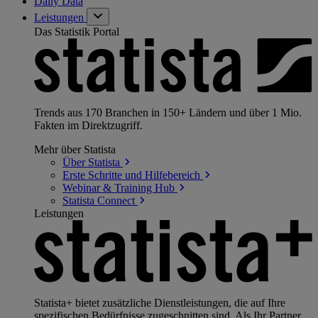
Daily Data
Leistungen
Das Statistik Portal
Trends aus 170 Branchen in 150+ Ländern und über 1 Mio.
Fakten im Direktzugriff.
Mehr über Statista
Über
Statista
Erste Schritte und
Hilfebereich
Webinar & Training
Hub
Statista
Connect
Leistungen
Statista+ bietet zusätzliche Dienstleistungen, die auf Ihre
spezifischen Bedürfnisse zugeschnitten sind. Als Ihr Partner