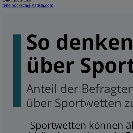
rene.bocksch@statista.com