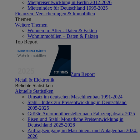
Mietpreisentwicklung in Berlin 2012-2026
Mietenindex für Deutschland 1995-2025
Finanzen, Versicherungen & Immobilien
Themen
Weitere Themen
Wohnen im Alter - Daten & Fakten
Wohnimmobilien – Daten & Fakten
Top Report
Zum Report
Metall & Elektronik
Beliebte Statistiken
Aktuelle Statistiken
Umsatz im deutschen Maschinenbau 1991-2024
Stahl - Index zur Preisentwicklung in Deutschland
2005-2025
Größte Automobilhersteller nach Fahrzeugabsatz 2025
Eisen und Stahl: Monatliche Preisentwicklung in
Deutschland 2025-2026
Auftragseingang im Maschinen- und Anlagenbau 2024-
2026