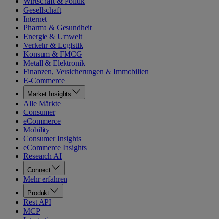
Wirtschaft & Politik
Gesellschaft
Internet
Pharma & Gesundheit
Energie & Umwelt
Verkehr & Logistik
Konsum & FMCG
Metall & Elektronik
Finanzen, Versicherungen & Immobilien
E-Commerce
Market Insights
Alle Märkte
Consumer
eCommerce
Mobility
Consumer Insights
eCommerce Insights
Research AI
Connect
Mehr erfahren
Produkt
Rest API
MCP