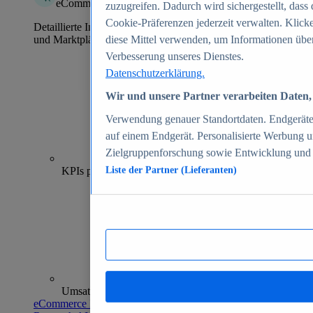
eCommerce Insights
zuzugreifen. Dadurch wird sichergestellt, dass 
Cookie-Präferenzen jederzeit verwalten. Klick
Detaillierte Informationen zu mehr als 39.000 Online-Shops
und Marktplätzen
diese Mittel verwenden, um Informationen über
Verbesserung unseres Dienstes.
Datenschutzerklärung.
Wir und unsere Partner verarbeiten Daten, 
Verwendung genauer Standortdaten. Endgeräteei
auf einem Endgerät. Personalisierte Werbung 
Zielgruppenforschung sowie Entwicklung und
70+
KPIs pro Shop
Liste der Partner (Lieferanten)
Umsatzanalysen und -prognosen
eCommerce Insights entdecken