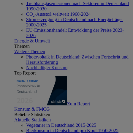
Treibhausgasemissionen nach Sektoren in Deutschland
1990-2030
CO₂-Ausstoß weltweit 1960-2024
Stromerzeugung in Deutschland nach Energieträger
2000-2025
EU-Emissionshandel: Entwicklung der Preise 2023-
2026
Energie & Umwelt
Themen
Weitere Themen
Photovoltaik in Deutschland: Zwischen Fortschritt und
Herausforderung
Nachhaltiger Konsum
Top Report
Zum Report
Konsum & FMCG
Beliebte Statistiken
Aktuelle Statistiken
Vegetarier in Deutschland 2015-2025
Bierkonsum in Deutschland pro Kopf 1950-2025