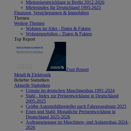
Mietpreisentwicklung in Berlin 2012-2026
Mietenindex für Deutschland 1995-2025
Finanzen, Versicherungen & Immobilien
Themen
Weitere Themen
Wohnen im Alter - Daten & Fakten
Wohnimmobilien – Daten & Fakten
Top Report
Zum Report
Metall & Elektronik
Beliebte Statistiken
Aktuelle Statistiken
Umsatz im deutschen Maschinenbau 1991-2024
Stahl - Index zur Preisentwicklung in Deutschland
2005-2025
Größte Automobilhersteller nach Fahrzeugabsatz 2025
Eisen und Stahl: Monatliche Preisentwicklung in
Deutschland 2025-2026
Auftragseingang im Maschinen- und Anlagenbau 2024-
2026