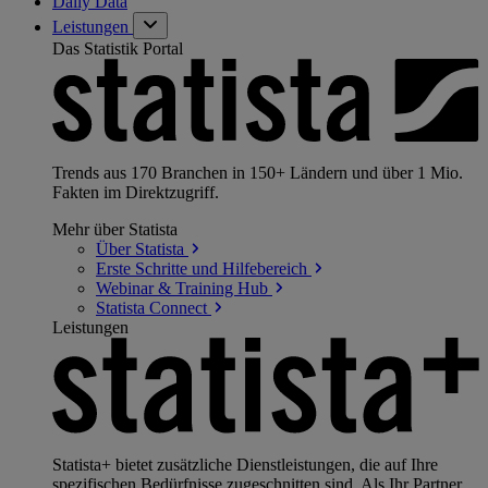
Daily Data
Leistungen
Das Statistik Portal
Trends aus 170 Branchen in 150+ Ländern und über 1 Mio.
Fakten im Direktzugriff.
Mehr über Statista
Über
Statista
Erste Schritte und
Hilfebereich
Webinar & Training
Hub
Statista
Connect
Leistungen
Statista+ bietet zusätzliche Dienstleistungen, die auf Ihre
spezifischen Bedürfnisse zugeschnitten sind. Als Ihr Partner