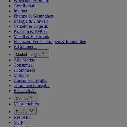
Wirtschaft & Politik
Gesellschaft
Internet
Pharma & Gesundheit
Energie & Umwelt
Verkehr & Logistik
Konsum & FMCG
Metall & Elektronik
Finanzen, Versicherungen & Immobilien
E-Commerce
Market Insights
Alle Märkte
Consumer
eCommerce
Mobility
Consumer Insights
eCommerce Insights
Research AI
Connect
Mehr erfahren
Produkt
Rest API
MCP