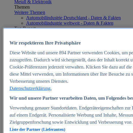
Metall & Elektronik
Themen
Weitere Themen
Automobilindustrie Deutschland - Daten & Fakten
Automobilindustrie weltweit - Daten & Fakten
Top Report
Wir respektieren Ihre Privatsphäre
Diese Website und unsere
894
Partner verwenden Cookies, um pe
Zum Report
zuzugreifen. Dadurch wird sichergestellt, dass der Inhalt korrekt
E-commerce
Cookie-Präferenzen jederzeit verwalten. Klicken Sie dazu auf die
Beliebte Statistiken
diese Mittel verwenden, um Informationen über Ihre Besuche zu s
Aktuelle Statistiken
E-Commerce - Entwicklung des Umsatzes in
Verbesserung unseres Dienstes.
Deutschland 1999-2025
Datenschutzerklärung.
Umsatz von Amazon in Deutschland und weltweit
2010-2025
Wir und unsere Partner verarbeiten Daten, um Folgendes bere
B2C-E-Commerce: Top-50 Online Shops in
Deutschland 2024
Verwendung genauer Standortdaten. Endgeräteeigenschaften zur Id
Marktanteile von Online-Zahlungsverfahren in
auf einem Endgerät. Personalisierte Werbung und Inhalte, Messu
Deutschland 2024
Zielgruppenforschung sowie Entwicklung und Verbesserung von
Umsatzstarke Warengruppen im Online-Handel in
Deutschland 2023-2025
Liste der Partner (Lieferanten)