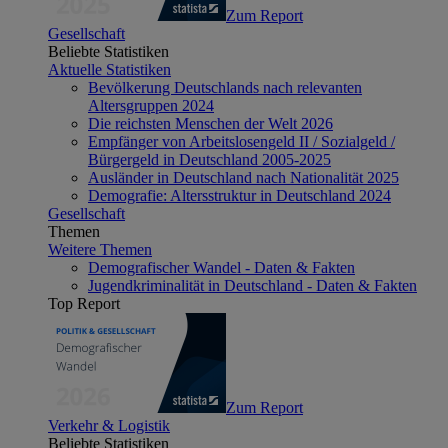
Zum Report
Gesellschaft
Beliebte Statistiken
Aktuelle Statistiken
Bevölkerung Deutschlands nach relevanten
Altersgruppen 2024
Die reichsten Menschen der Welt 2026
Empfänger von Arbeitslosengeld II / Sozialgeld /
Bürgergeld in Deutschland 2005-2025
Ausländer in Deutschland nach Nationalität 2025
Demografie: Altersstruktur in Deutschland 2024
Gesellschaft
Themen
Weitere Themen
Demografischer Wandel - Daten & Fakten
Jugendkriminalität in Deutschland - Daten & Fakten
Top Report
Zum Report
Verkehr & Logistik
Beliebte Statistiken