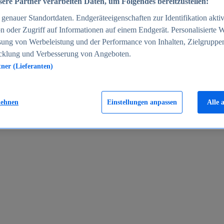
ere Partner verarbeiten Daten, um Folgendes bereitzustellen:
enauer Standortdaten. Endgeräteeigenschaften zur Identifikation aktiv
n oder Zugriff auf Informationen auf einem Endgerät. Personalisierte
sung von Werbeleistung und der Performance von Inhalten, Zielgruppe
cklung und Verbesserung von Angeboten.
tner (Lieferanten)
en 2024
lehnen
Einstellungen anpassen
Alle 
rgeld in Deutschland 2005-2025