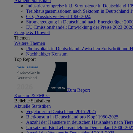
Aktuelle Statistiken
Industriestrompreise inkl. Stromsteuer in Deutschland 1
Treibhausgasemissionen nach Sektoren in Deutschland 
CO₂-Ausstoß weltweit 1960-2024
Stromerzeugung in Deutschland nach Energieträger 200
EU-Emissionshandel: Entwicklung der Preise 2023-202
Energie & Umwelt
Themen
Weitere Themen
Photovoltaik in Deutschland: Zwischen Fortschritt und 
Nachhaltiger Konsum
Top Report
Zum Report
Konsum & FMCG
Beliebte Statistiken
Aktuelle Statistiken
Vegetarier in Deutschland 2015-2025
Bierkonsum in Deutschland pro Kopf 1950-2025
Anzahl der Haustiere in deutschen Haushalten nach Tier
Umsatz mit Bio-Lebensmitteln in Deutschland 2000-202
Anzahl der Veganer in Deutschland 2015-2025