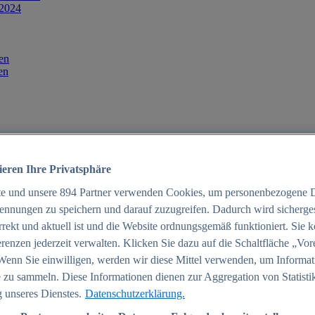
 2024
en
en
ieren Ihre Privatsphäre
te und unsere
894
Partner verwenden Cookies, um personenbezogene 
ennungen zu speichern und darauf zuzugreifen. Dadurch wird sichergest
orrekt und aktuell ist und die Website ordnungsgemäß funktioniert. Sie 
025
renzen jederzeit verwalten. Klicken Sie dazu auf die Schaltfläche „Vor
schland 2025
Wenn Sie einwilligen, werden wir diese Mittel verwenden, um Informat
 zu sammeln. Diese Informationen dienen zur Aggregation von Statisti
 unseres Dienstes.
Datenschutzerklärung.