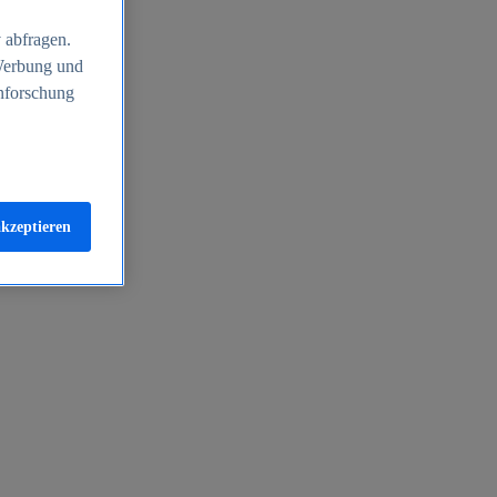
 abfragen.
 Werbung und
nforschung
akzeptieren