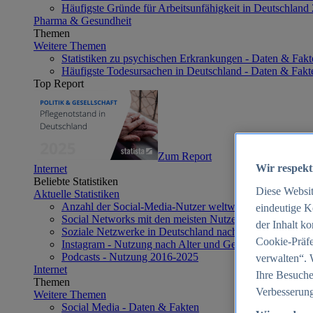
Häufigste Gründe für Arbeitsunfähigkeit in Deutschland
Pharma & Gesundheit
Themen
Weitere Themen
Statistiken zu psychischen Erkrankungen - Daten & Fakt
Häufigste Todesursachen in Deutschland - Daten & Fakt
Top Report
Zum Report
Wir respekt
Internet
Beliebte Statistiken
Diese Websi
Aktuelle Statistiken
Anzahl der Social-Media-Nutzer weltweit 2012-2025
eindeutige K
Social Networks mit den meisten Nutzern weltweit 2025
der Inhalt k
Soziale Netzwerke in Deutschland nach Generationen 2
Cookie-Präfe
Instagram - Nutzung nach Alter und Geschlecht in Deut
Podcasts - Nutzung 2016-2025
verwalten“. 
Internet
Ihre Besuche
Themen
Verbesserung
Weitere Themen
Social Media - Daten & Fakten