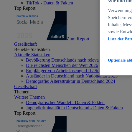
Wir und uns
TikTok - Daten & Fakten
Top Report
Verwendung g
Speichern vo
Inhalte, Mes
sowie Entwi
Zum Report
Liste der Par
Gesellschaft
Beliebte Statistiken
Aktuelle Statistiken
Bevölkerung Deutschlands nach relevanten Altersgrupp
Optionale ab
Die reichsten Menschen der Welt 2026
Empfänger von Arbeitslosengeld II / Sozialgeld / Bürge
Ausländer in Deutschland nach Nationalität 2025
Demografie: Altersstruktur in Deutschland 2024
Gesellschaft
Themen
Weitere Themen
Demografischer Wandel - Daten & Fakten
Jugendkriminalität in Deutschland - Daten & Fakten
Top Report