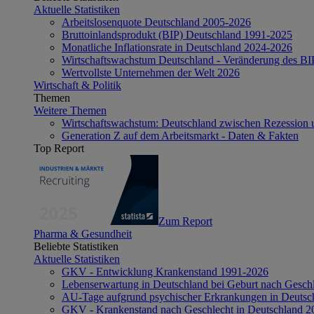
Aktuelle Statistiken
Arbeitslosenquote Deutschland 2005-2026
Bruttoinlandsprodukt (BIP) Deutschland 1991-2025
Monatliche Inflationsrate in Deutschland 2024-2026
Wirtschaftswachstum Deutschland - Veränderung des B
Wertvollste Unternehmen der Welt 2026
Wirtschaft & Politik
Themen
Weitere Themen
Wirtschaftswachstum: Deutschland zwischen Rezession 
Generation Z auf dem Arbeitsmarkt - Daten & Fakten
Top Report
Zum Report
Pharma & Gesundheit
Beliebte Statistiken
Aktuelle Statistiken
GKV - Entwicklung Krankenstand 1991-2026
Lebenserwartung in Deutschland bei Geburt nach Gesch
AU-Tage aufgrund psychischer Erkrankungen in Deutsc
GKV - Krankenstand nach Geschlecht in Deutschland 