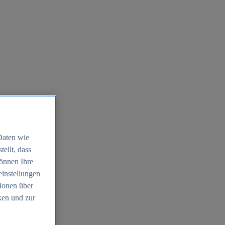
Daten wie
ellt, dass
können Ihre
einstellungen
ionen über
ken und zur