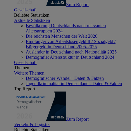
Zum Report
Gesellschaft
Beliebte Statistiken
Aktuelle Statistiken
Bevölkerung Deutschlands nach relevanten
Altersgruppen 2024
Die reichsten Menschen der Welt 2026
Empfänger von Arbeitslosengeld II / Sozialgeld /
Bürgergeld in Deutschland 2005-2025
Ausländer in Deutschland nach Nationalität 2025
Demografie: Altersstruktur in Deutschland 2024
Gesellschaft
Themen
Weitere Themen
Demografischer Wandel - Daten & Fakten
Jugendkriminalität in Deutschland - Daten & Fakten
Top Report
Zum Report
Verkehr & Logistik
Beliebte Statistiken