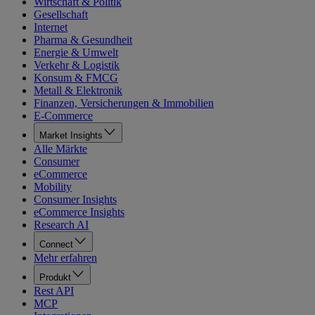
Wirtschaft & Politik
Gesellschaft
Internet
Pharma & Gesundheit
Energie & Umwelt
Verkehr & Logistik
Konsum & FMCG
Metall & Elektronik
Finanzen, Versicherungen & Immobilien
E-Commerce
Market Insights
Alle Märkte
Consumer
eCommerce
Mobility
Consumer Insights
eCommerce Insights
Research AI
Connect
Mehr erfahren
Produkt
Rest API
MCP