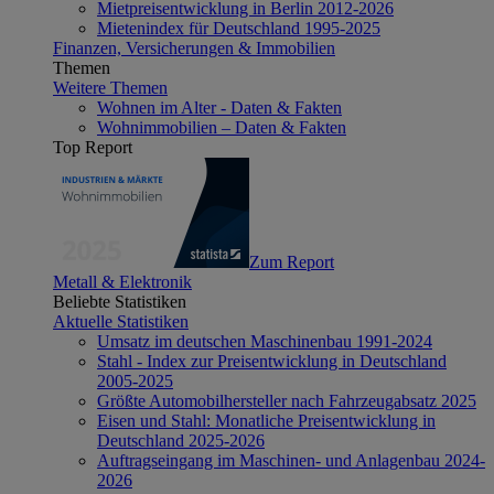
Mietpreisentwicklung in Berlin 2012-2026
Mietenindex für Deutschland 1995-2025
Finanzen, Versicherungen & Immobilien
Themen
Weitere Themen
Wohnen im Alter - Daten & Fakten
Wohnimmobilien – Daten & Fakten
Top Report
Zum Report
Metall & Elektronik
Beliebte Statistiken
Aktuelle Statistiken
Umsatz im deutschen Maschinenbau 1991-2024
Stahl - Index zur Preisentwicklung in Deutschland
2005-2025
Größte Automobilhersteller nach Fahrzeugabsatz 2025
Eisen und Stahl: Monatliche Preisentwicklung in
Deutschland 2025-2026
Auftragseingang im Maschinen- und Anlagenbau 2024-
2026