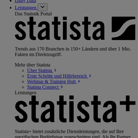
Daily Data
Leistungen
Das Statistik Portal
Trends aus 170 Branchen in 150+ Ländern und über 1 Mio.
Fakten im Direktzugriff.
Mehr über Statista
Über
Statista
Erste Schritte und
Hilfebereich
Webinar & Training
Hub
Statista
Connect
Leistungen
Statista+ bietet zusätzliche Dienstleistungen, die auf Ihre
spezifischen Bedürfnisse zugeschnitten sind. Als Ihr Partner