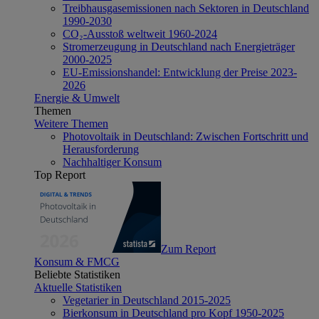
Treibhausgasemissionen nach Sektoren in Deutschland
1990-2030
CO₂-Ausstoß weltweit 1960-2024
Stromerzeugung in Deutschland nach Energieträger
2000-2025
EU-Emissionshandel: Entwicklung der Preise 2023-
2026
Energie & Umwelt
Themen
Weitere Themen
Photovoltaik in Deutschland: Zwischen Fortschritt und
Herausforderung
Nachhaltiger Konsum
Top Report
Zum Report
Konsum & FMCG
Beliebte Statistiken
Aktuelle Statistiken
Vegetarier in Deutschland 2015-2025
Bierkonsum in Deutschland pro Kopf 1950-2025