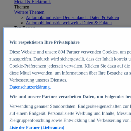
Metall & Elektronik
Themen
Weitere Themen
Automobilindustrie Deutschland - Daten & Fakten
Automobilindustrie weltweit - Daten & Fakten
Top Report
Wir respektieren Ihre Privatsphäre
Diese Website und unsere
894
Partner verwenden Cookies, um pe
Zum Report
zuzugreifen. Dadurch wird sichergestellt, dass der Inhalt korrekt
E-commerce
Cookie-Präferenzen jederzeit verwalten. Klicken Sie dazu auf die
Beliebte Statistiken
diese Mittel verwenden, um Informationen über Ihre Besuche zu s
Aktuelle Statistiken
E-Commerce - Entwicklung des Umsatzes in
Verbesserung unseres Dienstes.
Deutschland 1999-2025
Datenschutzerklärung.
Umsatz von Amazon in Deutschland und weltweit
2010-2025
Wir und unsere Partner verarbeiten Daten, um Folgendes bere
B2C-E-Commerce: Top-50 Online Shops in
Deutschland 2024
Verwendung genauer Standortdaten. Endgeräteeigenschaften zur Id
Marktanteile von Online-Zahlungsverfahren in
auf einem Endgerät. Personalisierte Werbung und Inhalte, Messu
Deutschland 2024
Zielgruppenforschung sowie Entwicklung und Verbesserung von
Umsatzstarke Warengruppen im Online-Handel in
Deutschland 2023-2025
Liste der Partner (Lieferanten)