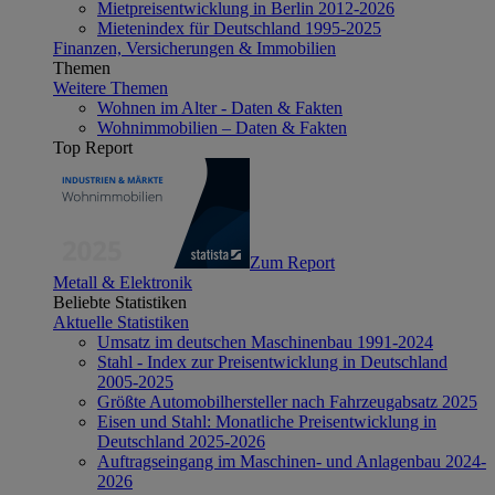
Mietpreisentwicklung in Berlin 2012-2026
Mietenindex für Deutschland 1995-2025
Finanzen, Versicherungen & Immobilien
Themen
Weitere Themen
Wohnen im Alter - Daten & Fakten
Wohnimmobilien – Daten & Fakten
Top Report
Zum Report
Metall & Elektronik
Beliebte Statistiken
Aktuelle Statistiken
Umsatz im deutschen Maschinenbau 1991-2024
Stahl - Index zur Preisentwicklung in Deutschland
2005-2025
Größte Automobilhersteller nach Fahrzeugabsatz 2025
Eisen und Stahl: Monatliche Preisentwicklung in
Deutschland 2025-2026
Auftragseingang im Maschinen- und Anlagenbau 2024-
2026