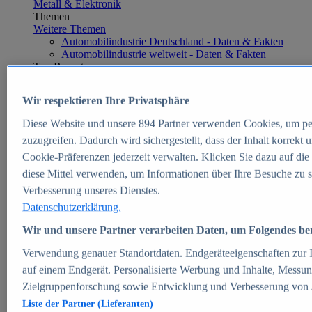
Metall & Elektronik
Themen
Weitere Themen
Automobilindustrie Deutschland - Daten & Fakten
Automobilindustrie weltweit - Daten & Fakten
Top Report
Wir respektieren Ihre Privatsphäre
Diese Website und unsere
894
Partner verwenden Cookies, um pe
Zum Report
zuzugreifen. Dadurch wird sichergestellt, dass der Inhalt korrekt
E-commerce
Cookie-Präferenzen jederzeit verwalten. Klicken Sie dazu auf die
Beliebte Statistiken
diese Mittel verwenden, um Informationen über Ihre Besuche zu s
Aktuelle Statistiken
E-Commerce - Entwicklung des Umsatzes in
Verbesserung unseres Dienstes.
Deutschland 1999-2025
Datenschutzerklärung.
Umsatz von Amazon in Deutschland und weltweit
2010-2025
Wir und unsere Partner verarbeiten Daten, um Folgendes bere
B2C-E-Commerce: Top-50 Online Shops in
Deutschland 2024
Verwendung genauer Standortdaten. Endgeräteeigenschaften zur Id
Marktanteile von Online-Zahlungsverfahren in
auf einem Endgerät. Personalisierte Werbung und Inhalte, Messu
Deutschland 2024
Zielgruppenforschung sowie Entwicklung und Verbesserung von
Umsatzstarke Warengruppen im Online-Handel in
Deutschland 2023-2025
Liste der Partner (Lieferanten)