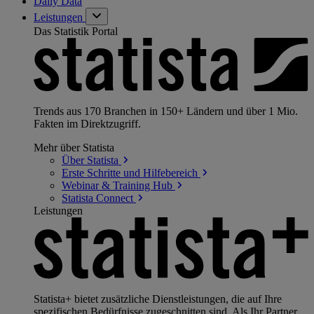
Daily Data
Leistungen
Das Statistik Portal
Trends aus 170 Branchen in 150+ Ländern und über 1 Mio.
Fakten im Direktzugriff.
Mehr über Statista
Über
Statista
Erste Schritte und
Hilfebereich
Webinar & Training
Hub
Statista
Connect
Leistungen
Statista+ bietet zusätzliche Dienstleistungen, die auf Ihre
spezifischen Bedürfnisse zugeschnitten sind. Als Ihr Partner