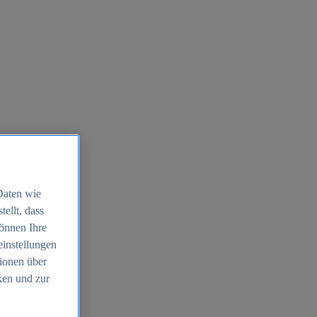
Daten wie
ellt, dass
können Ihre
einstellungen
ionen über
ken und zur