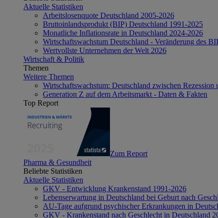
Aktuelle Statistiken
Arbeitslosenquote Deutschland 2005-2026
Bruttoinlandsprodukt (BIP) Deutschland 1991-2025
Monatliche Inflationsrate in Deutschland 2024-2026
Wirtschaftswachstum Deutschland - Veränderung des B
Wertvollste Unternehmen der Welt 2026
Wirtschaft & Politik
Themen
Weitere Themen
Wirtschaftswachstum: Deutschland zwischen Rezession 
Generation Z auf dem Arbeitsmarkt - Daten & Fakten
Top Report
Zum Report
Pharma & Gesundheit
Beliebte Statistiken
Aktuelle Statistiken
GKV - Entwicklung Krankenstand 1991-2026
Lebenserwartung in Deutschland bei Geburt nach Gesch
AU-Tage aufgrund psychischer Erkrankungen in Deutsc
GKV - Krankenstand nach Geschlecht in Deutschland 