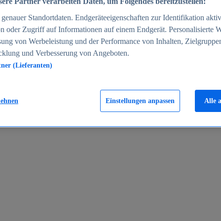
ere Partner verarbeiten Daten, um Folgendes bereitzustellen:
enauer Standortdaten. Endgeräteeigenschaften zur Identifikation aktiv
n oder Zugriff auf Informationen auf einem Endgerät. Personalisierte
sung von Werbeleistung und der Performance von Inhalten, Zielgruppe
cklung und Verbesserung von Angeboten.
tner (Lieferanten)
en 2024
lehnen
Einstellungen anpassen
Alle 
rgeld in Deutschland 2005-2025