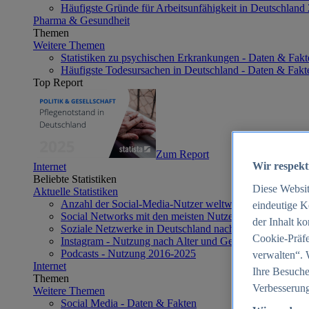
Häufigste Gründe für Arbeitsunfähigkeit in Deutschland
Pharma & Gesundheit
Themen
Weitere Themen
Statistiken zu psychischen Erkrankungen - Daten & Fakt
Häufigste Todesursachen in Deutschland - Daten & Fakt
Top Report
Zum Report
Wir respekt
Internet
Beliebte Statistiken
Diese Websi
Aktuelle Statistiken
Anzahl der Social-Media-Nutzer weltweit 2012-2025
eindeutige K
Social Networks mit den meisten Nutzern weltweit 2025
der Inhalt k
Soziale Netzwerke in Deutschland nach Generationen 2
Cookie-Präfe
Instagram - Nutzung nach Alter und Geschlecht in Deut
Podcasts - Nutzung 2016-2025
verwalten“. 
Internet
Ihre Besuche
Themen
Verbesserung
Weitere Themen
Social Media - Daten & Fakten