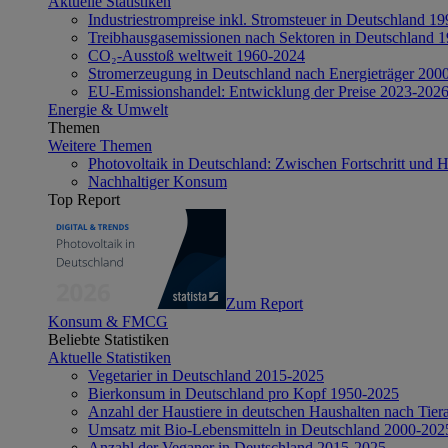
Aktuelle Statistiken
Industriestrompreise inkl. Stromsteuer in Deutschland 1
Treibhausgasemissionen nach Sektoren in Deutschland 
CO₂-Ausstoß weltweit 1960-2024
Stromerzeugung in Deutschland nach Energieträger 200
EU-Emissionshandel: Entwicklung der Preise 2023-202
Energie & Umwelt
Themen
Weitere Themen
Photovoltaik in Deutschland: Zwischen Fortschritt und 
Nachhaltiger Konsum
Top Report
Zum Report
Konsum & FMCG
Beliebte Statistiken
Aktuelle Statistiken
Vegetarier in Deutschland 2015-2025
Bierkonsum in Deutschland pro Kopf 1950-2025
Anzahl der Haustiere in deutschen Haushalten nach Tier
Umsatz mit Bio-Lebensmitteln in Deutschland 2000-202
Anzahl der Veganer in Deutschland 2015-2025