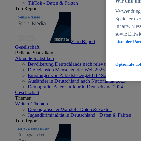
Wir und uns
TikTok - Daten & Fakten
Top Report
Verwendung g
Speichern vo
Inhalte, Mes
sowie Entwi
Zum Report
Liste der Par
Gesellschaft
Beliebte Statistiken
Aktuelle Statistiken
Bevölkerung Deutschlands nach relevanten Altersgrupp
Optionale ab
Die reichsten Menschen der Welt 2026
Empfänger von Arbeitslosengeld II / Sozialgeld / Bürge
Ausländer in Deutschland nach Nationalität 2025
Demografie: Altersstruktur in Deutschland 2024
Gesellschaft
Themen
Weitere Themen
Demografischer Wandel - Daten & Fakten
Jugendkriminalität in Deutschland - Daten & Fakten
Top Report