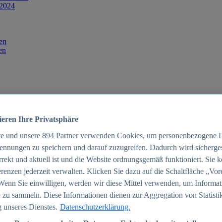
 2024
en
en
ieren Ihre Privatsphäre
te und unsere
894
Partner verwenden Cookies, um personenbezogene 
ennungen zu speichern und darauf zuzugreifen. Dadurch wird sichergest
orrekt und aktuell ist und die Website ordnungsgemäß funktioniert. Sie 
025
renzen jederzeit verwalten. Klicken Sie dazu auf die Schaltfläche „Vor
schland 2025
Wenn Sie einwilligen, werden wir diese Mittel verwenden, um Informat
 zu sammeln. Diese Informationen dienen zur Aggregation von Statisti
 unseres Dienstes.
Datenschutzerklärung.