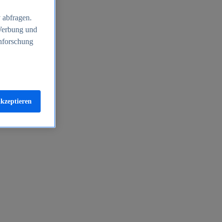
 abfragen.
 Werbung und
nforschung
akzeptieren