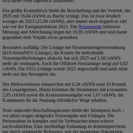
sich dieser Preis eigentlich zusammen?
Der größte Kostenblock bleibt die Beschaffung und der Vertrieb, der
2025 mit 16,04 ct/kWh zu Buche schlägt. Das ist zwar deutlich
weniger als 2023 (25,08 ct/kWh), aber immer noch doppelt so viel
wie vor der Energiepreiskrise 2021. Die
Netzentgelte
inklusive
Messung und Abrechnung liegen bei 10,95 ct/kWh und sind damit
gegenüber dem Vorjahr etwas gesunken.
Besonders auffällig: Die Umlage der Stromnetzentgeltverordnung
(§19-StromNEV-Umlage), die Kosten für individuelle
Netzentgeltbefreiungen abdeckt, hat sich 2025 auf 1,56 ct/kWh
mehr als verdoppelt. Auch die Offshore-Netzumlage steigt auf 0,82
ct/kWh. Die EEG-Umlage wurde 2022 abgeschafft und zahlt nicht
mehr auf den Strompreis ein.
Der Mehrwertsteuer entsprechen mit 6,34 ct/kWh rund 16 Prozent
des Gesamtpreises. Hinzu kommen die Stromsteuer mit konstanten
2,05 ct/kWh sowie die Konzessionsabgabe von 1,67 ct/kWh, die
Kommunen für die Nutzung öffentlicher Wege erhalten.
Trotz sinkender Beschaffungskosten bleibt der Strompreis hoch –
vor allem wegen steigender Netzentgelte und Umlagen. Die
Preisstruktur ist komplex und für Verbraucher:innen schwer
nachvollziehbar. Eine nachhaltige Entlastung ist dementsprechend
nur durch strukturelle Reformen, wie der momentan diskutierten