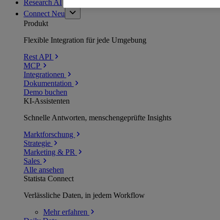
Research AI
Connect
Neu
Produkt
Flexible Integration für jede Umgebung
Rest API
MCP
Integrationen
Dokumentation
Demo buchen
KI-Assistenten
Schnelle Antworten, menschengeprüfte Insights
Marktforschung
Strategie
Marketing & PR
Sales
Alle ansehen
Statista Connect
Verlässliche Daten, in jedem Workflow
Mehr
erfahren