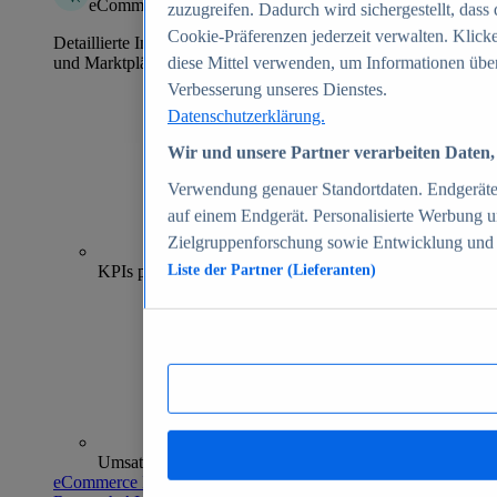
eCommerce Insights
zuzugreifen. Dadurch wird sichergestellt, dass 
Cookie-Präferenzen jederzeit verwalten. Klick
Detaillierte Informationen zu mehr als 39.000 Online-Shops
und Marktplätzen
diese Mittel verwenden, um Informationen über
Verbesserung unseres Dienstes.
Datenschutzerklärung.
Wir und unsere Partner verarbeiten Daten, 
Verwendung genauer Standortdaten. Endgeräteei
auf einem Endgerät. Personalisierte Werbung 
Zielgruppenforschung sowie Entwicklung und
70+
KPIs pro Shop
Liste der Partner (Lieferanten)
Umsatzanalysen und -prognosen
eCommerce Insights entdecken