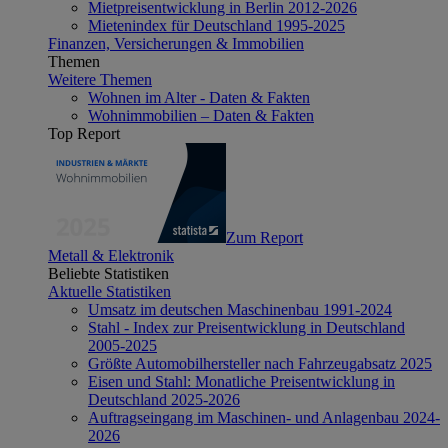
Mietpreisentwicklung in Berlin 2012-2026
Mietenindex für Deutschland 1995-2025
Finanzen, Versicherungen & Immobilien
Themen
Weitere Themen
Wohnen im Alter - Daten & Fakten
Wohnimmobilien – Daten & Fakten
Top Report
Zum Report
Metall & Elektronik
Beliebte Statistiken
Aktuelle Statistiken
Umsatz im deutschen Maschinenbau 1991-2024
Stahl - Index zur Preisentwicklung in Deutschland
2005-2025
Größte Automobilhersteller nach Fahrzeugabsatz 2025
Eisen und Stahl: Monatliche Preisentwicklung in
Deutschland 2025-2026
Auftragseingang im Maschinen- und Anlagenbau 2024-
2026