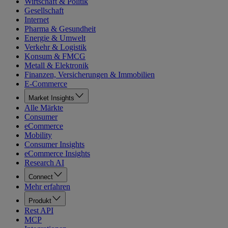
Wirtschaft & Politik
Gesellschaft
Internet
Pharma & Gesundheit
Energie & Umwelt
Verkehr & Logistik
Konsum & FMCG
Metall & Elektronik
Finanzen, Versicherungen & Immobilien
E-Commerce
Market Insights
Alle Märkte
Consumer
eCommerce
Mobility
Consumer Insights
eCommerce Insights
Research AI
Connect
Mehr erfahren
Produkt
Rest API
MCP