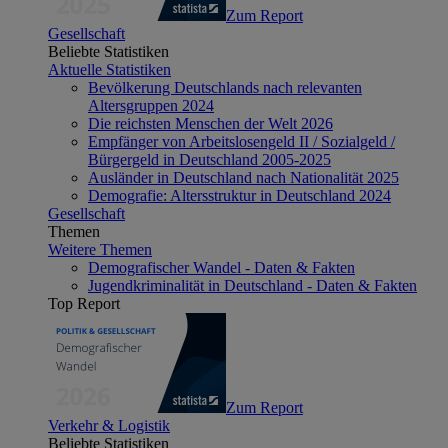
Zum Report
Gesellschaft
Beliebte Statistiken
Aktuelle Statistiken
Bevölkerung Deutschlands nach relevanten
Altersgruppen 2024
Die reichsten Menschen der Welt 2026
Empfänger von Arbeitslosengeld II / Sozialgeld /
Bürgergeld in Deutschland 2005-2025
Ausländer in Deutschland nach Nationalität 2025
Demografie: Altersstruktur in Deutschland 2024
Gesellschaft
Themen
Weitere Themen
Demografischer Wandel - Daten & Fakten
Jugendkriminalität in Deutschland - Daten & Fakten
Top Report
Zum Report
Verkehr & Logistik
Beliebte Statistiken