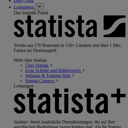
Daily Data
Leistungen
Das Statistik Portal
Trends aus 170 Branchen in 150+ Ländern und über 1 Mio.
Fakten im Direktzugriff.
Mehr über Statista
Über
Statista
Erste Schritte und
Hilfebereich
Webinar & Training
Hub
Statista
Connect
Leistungen
Statista+ bietet zusätzliche Dienstleistungen, die auf Ihre
spezifischen Bedürfnisse zugeschnitten sind. Als Ihr Partner