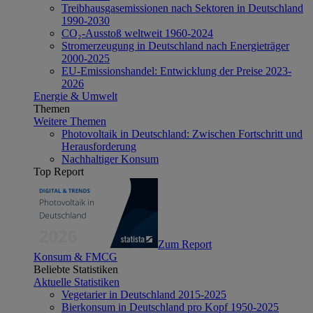
Treibhausgasemissionen nach Sektoren in Deutschland
1990-2030
CO₂-Ausstoß weltweit 1960-2024
Stromerzeugung in Deutschland nach Energieträger
2000-2025
EU-Emissionshandel: Entwicklung der Preise 2023-
2026
Energie & Umwelt
Themen
Weitere Themen
Photovoltaik in Deutschland: Zwischen Fortschritt und
Herausforderung
Nachhaltiger Konsum
Top Report
Zum Report
Konsum & FMCG
Beliebte Statistiken
Aktuelle Statistiken
Vegetarier in Deutschland 2015-2025
Bierkonsum in Deutschland pro Kopf 1950-2025