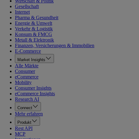
Wirtschaft & Politik
Gesellschaft
Internet
Pharma & Gesundheit
Energie & Umwelt
Verkehr & Logistik
Konsum & FMCG
Metall & Elektronik
Finanzen, Versicherungen & Immobilien
E-Commerce
Market Insights
Alle Märkte
Consumer
eCommerce
Mobility
Consumer Insights
eCommerce Insights
Research AI
Connect
Mehr erfahren
Produkt
Rest API
MCP