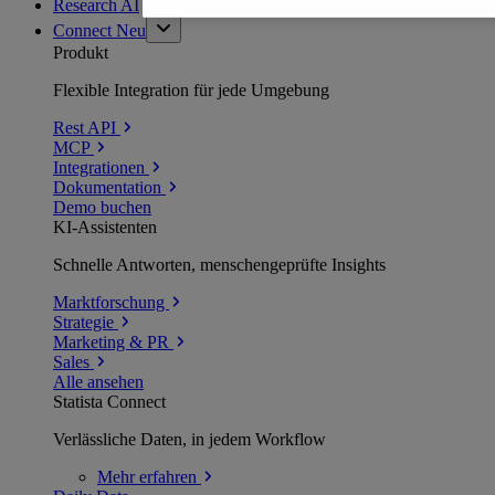
Research AI
Connect
Neu
Produkt
Flexible Integration für jede Umgebung
Rest API
MCP
Integrationen
Dokumentation
Demo buchen
KI-Assistenten
Schnelle Antworten, menschengeprüfte Insights
Marktforschung
Strategie
Marketing & PR
Sales
Alle ansehen
Statista Connect
Verlässliche Daten, in jedem Workflow
Mehr
erfahren