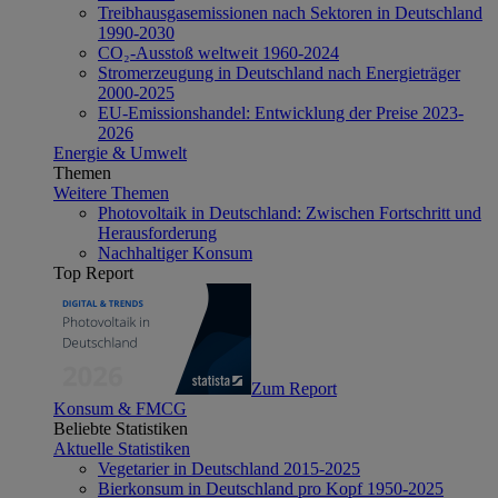
Treibhausgasemissionen nach Sektoren in Deutschland
1990-2030
CO₂-Ausstoß weltweit 1960-2024
Stromerzeugung in Deutschland nach Energieträger
2000-2025
EU-Emissionshandel: Entwicklung der Preise 2023-
2026
Energie & Umwelt
Themen
Weitere Themen
Photovoltaik in Deutschland: Zwischen Fortschritt und
Herausforderung
Nachhaltiger Konsum
Top Report
Zum Report
Konsum & FMCG
Beliebte Statistiken
Aktuelle Statistiken
Vegetarier in Deutschland 2015-2025
Bierkonsum in Deutschland pro Kopf 1950-2025