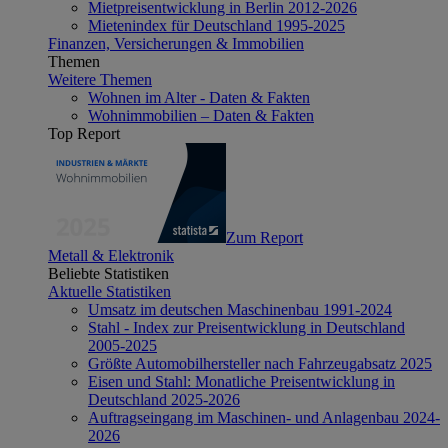
Mietpreisentwicklung in Berlin 2012-2026
Mietenindex für Deutschland 1995-2025
Finanzen, Versicherungen & Immobilien
Themen
Weitere Themen
Wohnen im Alter - Daten & Fakten
Wohnimmobilien – Daten & Fakten
Top Report
Zum Report
Metall & Elektronik
Beliebte Statistiken
Aktuelle Statistiken
Umsatz im deutschen Maschinenbau 1991-2024
Stahl - Index zur Preisentwicklung in Deutschland
2005-2025
Größte Automobilhersteller nach Fahrzeugabsatz 2025
Eisen und Stahl: Monatliche Preisentwicklung in
Deutschland 2025-2026
Auftragseingang im Maschinen- und Anlagenbau 2024-
2026