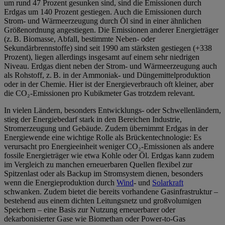
um rund 47 Prozent gesunken sind, sind die Emissionen durch
Erdgas um 140 Prozent gestiegen. Auch die Emissionen durch
Strom- und Wärmeerzeugung durch Öl sind in einer ähnlichen
Größenordnung angestiegen. Die Emissionen anderer Energieträger
(z. B. Biomasse, Abfall, bestimmte Neben‑ oder
Sekundärbrennstoffe) sind seit 1990 am stärksten gestiegen (+338
Prozent), liegen allerdings insgesamt auf einem sehr niedrigen
Niveau. Erdgas dient neben der Strom- und Wärmeerzeugung auch
als Rohstoff, z. B. in der Ammoniak- und Düngemittelproduktion
oder in der Chemie. Hier ist der Energieverbrauch oft kleiner, aber
die CO₂-Emissionen pro Kubikmeter Gas trotzdem relevant.
In vielen Ländern, besonders Entwicklungs- oder Schwellenländern,
stieg der Energiebedarf stark in den Bereichen Industrie,
Stromerzeugung und Gebäude. Zudem übernimmt Erdgas in der
Energiewende eine wichtige Rolle als Brückentechnologie: Es
verursacht pro Energieeinheit weniger CO₂-Emissionen als andere
fossile Energieträger wie etwa Kohle oder Öl. Erdgas kann zudem
im Vergleich zu manchen erneuerbaren Quellen flexibel zur
Spitzenlast oder als Backup im Stromsystem dienen, besonders
wenn die Energieproduktion durch
Wind
- und
Solarkraft
schwanken. Zudem bietet die bereits vorhandene Gasinfrastruktur –
bestehend aus einem dichten Leitungsnetz und großvolumigen
Speichern – eine Basis zur Nutzung erneuerbarer oder
dekarbonisierter Gase wie Biomethan oder Power‑to‑Gas