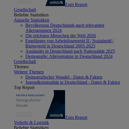
Zum Report
Gesellschaft
Beliebte Statistiken
Aktuelle Statistiken
Bevölkerung Deutschlands nach relevanten
Altersgruppen 2024
Die reichsten Menschen der Welt 2026
Empfänger von Arbeitslosengeld II / Sozialgeld /
Bürgergeld in Deutschland 2005-2025
Ausländer in Deutschland nach Nationalität 2025
Demografie: Altersstruktur in Deutschland 2024
Gesellschaft
Themen
Weitere Themen
Demografischer Wandel - Daten & Fakten
Jugendkriminalität in Deutschland - Daten & Fakten
Top Report
Zum Report
Verkehr & Logistik
Beliebte Statistiken