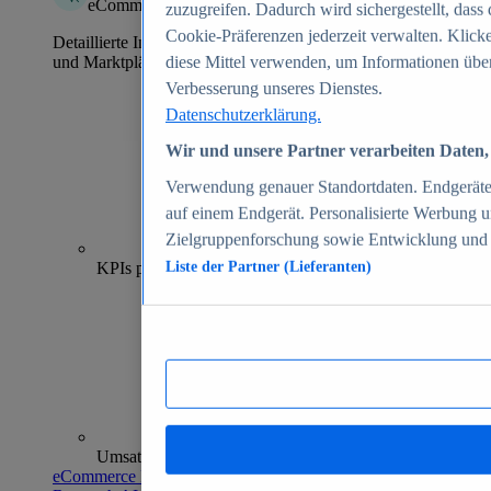
eCommerce Insights
zuzugreifen. Dadurch wird sichergestellt, dass 
Cookie-Präferenzen jederzeit verwalten. Klick
Detaillierte Informationen zu mehr als 39.000 Online-Shops
und Marktplätzen
diese Mittel verwenden, um Informationen über
Verbesserung unseres Dienstes.
Datenschutzerklärung.
Wir und unsere Partner verarbeiten Daten, 
Verwendung genauer Standortdaten. Endgeräteei
auf einem Endgerät. Personalisierte Werbung 
Zielgruppenforschung sowie Entwicklung und
70+
KPIs pro Shop
Liste der Partner (Lieferanten)
Umsatzanalysen und -prognosen
eCommerce Insights entdecken