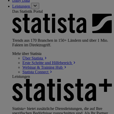
Daily Data
Leistungen
Das Statistik Portal
Trends aus 170 Branchen in 150+ Ländern und über 1 Mio.
Fakten im Direktzugriff.
Mehr über Statista
Über
Statista
Erste Schritte und
Hilfebereich
Webinar & Training
Hub
Statista
Connect
Leistungen
Statista+ bietet zusätzliche Dienstleistungen, die auf Ihre
spezifischen Bedürfnisse zugeschnitten sind. Als Ihr Partner