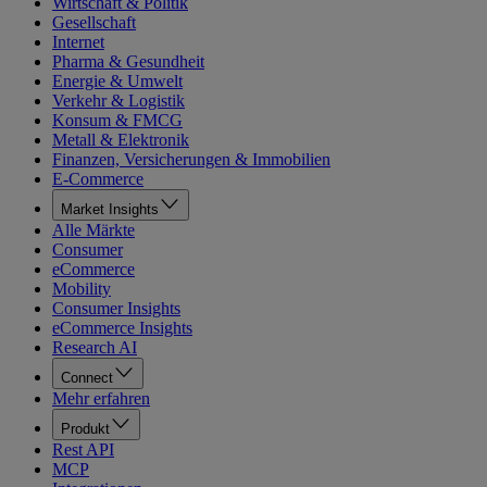
Wirtschaft & Politik
Gesellschaft
Internet
Pharma & Gesundheit
Energie & Umwelt
Verkehr & Logistik
Konsum & FMCG
Metall & Elektronik
Finanzen, Versicherungen & Immobilien
E-Commerce
Market Insights
Alle Märkte
Consumer
eCommerce
Mobility
Consumer Insights
eCommerce Insights
Research AI
Connect
Mehr erfahren
Produkt
Rest API
MCP