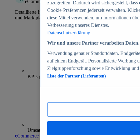
eCommerce Insights
zuzugreifen. Dadurch wird sichergestellt, dass 
Cookie-Präferenzen jederzeit verwalten. Klick
Detaillierte Informationen zu mehr als 39.000 Online-Shops
und Marktplätzen
diese Mittel verwenden, um Informationen über
Verbesserung unseres Dienstes.
Datenschutzerklärung.
Wir und unsere Partner verarbeiten Daten, 
Verwendung genauer Standortdaten. Endgeräteei
auf einem Endgerät. Personalisierte Werbung 
Zielgruppenforschung sowie Entwicklung und
70+
KPIs pro Shop
Liste der Partner (Lieferanten)
Umsatzanalysen und -prognosen
eCommerce Insights entdecken