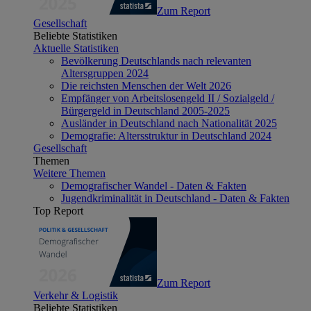
Zum Report
Gesellschaft
Beliebte Statistiken
Aktuelle Statistiken
Bevölkerung Deutschlands nach relevanten
Altersgruppen 2024
Die reichsten Menschen der Welt 2026
Empfänger von Arbeitslosengeld II / Sozialgeld /
Bürgergeld in Deutschland 2005-2025
Ausländer in Deutschland nach Nationalität 2025
Demografie: Altersstruktur in Deutschland 2024
Gesellschaft
Themen
Weitere Themen
Demografischer Wandel - Daten & Fakten
Jugendkriminalität in Deutschland - Daten & Fakten
Top Report
Zum Report
Verkehr & Logistik
Beliebte Statistiken