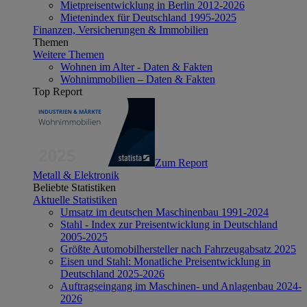
Mietpreisentwicklung in Berlin 2012-2026
Mietenindex für Deutschland 1995-2025
Finanzen, Versicherungen & Immobilien
Themen
Weitere Themen
Wohnen im Alter - Daten & Fakten
Wohnimmobilien – Daten & Fakten
Top Report
Zum Report
Metall & Elektronik
Beliebte Statistiken
Aktuelle Statistiken
Umsatz im deutschen Maschinenbau 1991-2024
Stahl - Index zur Preisentwicklung in Deutschland
2005-2025
Größte Automobilhersteller nach Fahrzeugabsatz 2025
Eisen und Stahl: Monatliche Preisentwicklung in
Deutschland 2025-2026
Auftragseingang im Maschinen- und Anlagenbau 2024-
2026