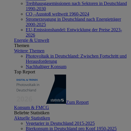
Treibhausgasemissionen nach Sektoren in Deutschland
1990-2030
CO₂-Ausstoß weltweit 1960-2024
Stromerzeugung in Deutschland nach Energieträger
2000-2025
EU-Emissionshandel: Entwicklung der Preise 2023-
2026
Energie & Umwelt
Themen
Weitere Themen
Photovoltaik in Deutschland: Zwischen Fortschritt und
Herausforderung
Nachhaltiger Konsum
Top Report
Zum Report
Konsum & FMCG
Beliebte Statistiken
Aktuelle Statistiken
Vegetarier in Deutschland 2015-2025
Bierkonsum in Deutschland pro Kopf 1950-2025