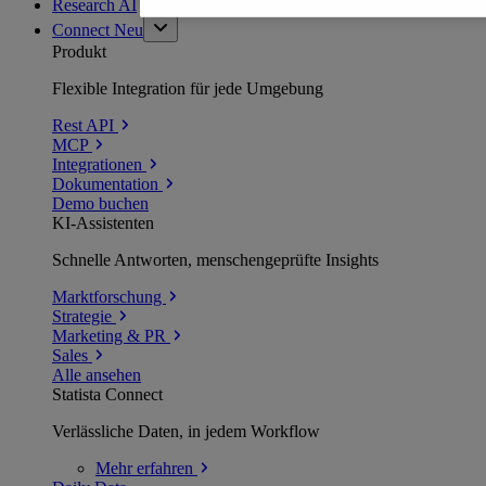
Research AI
Connect
Neu
Produkt
Flexible Integration für jede Umgebung
Rest API
MCP
Integrationen
Dokumentation
Demo buchen
KI-Assistenten
Schnelle Antworten, menschengeprüfte Insights
Marktforschung
Strategie
Marketing & PR
Sales
Alle ansehen
Statista Connect
Verlässliche Daten, in jedem Workflow
Mehr
erfahren