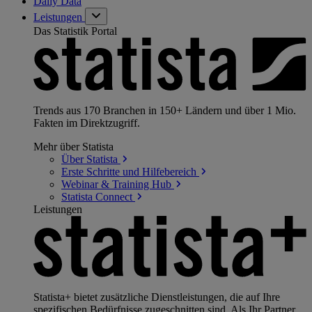
Daily Data
Leistungen
Das Statistik Portal
Trends aus 170 Branchen in 150+ Ländern und über 1 Mio.
Fakten im Direktzugriff.
Mehr über Statista
Über
Statista
Erste Schritte und
Hilfebereich
Webinar & Training
Hub
Statista
Connect
Leistungen
Statista+ bietet zusätzliche Dienstleistungen, die auf Ihre
spezifischen Bedürfnisse zugeschnitten sind. Als Ihr Partner