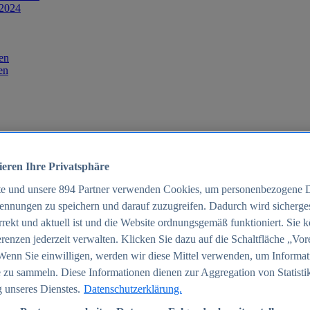
 2024
en
en
ieren Ihre Privatsphäre
te und unsere
894
Partner verwenden Cookies, um personenbezogene 
ennungen zu speichern und darauf zuzugreifen. Dadurch wird sichergest
orrekt und aktuell ist und die Website ordnungsgemäß funktioniert. Sie 
025
renzen jederzeit verwalten. Klicken Sie dazu auf die Schaltfläche „Vor
schland 2025
Wenn Sie einwilligen, werden wir diese Mittel verwenden, um Informat
 zu sammeln. Diese Informationen dienen zur Aggregation von Statisti
 unseres Dienstes.
Datenschutzerklärung.