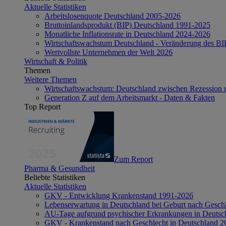
Aktuelle Statistiken
Arbeitslosenquote Deutschland 2005-2026
Bruttoinlandsprodukt (BIP) Deutschland 1991-2025
Monatliche Inflationsrate in Deutschland 2024-2026
Wirtschaftswachstum Deutschland - Veränderung des B
Wertvollste Unternehmen der Welt 2026
Wirtschaft & Politik
Themen
Weitere Themen
Wirtschaftswachstum: Deutschland zwischen Rezession 
Generation Z auf dem Arbeitsmarkt - Daten & Fakten
Top Report
Zum Report
Pharma & Gesundheit
Beliebte Statistiken
Aktuelle Statistiken
GKV - Entwicklung Krankenstand 1991-2026
Lebenserwartung in Deutschland bei Geburt nach Gesch
AU-Tage aufgrund psychischer Erkrankungen in Deutsc
GKV - Krankenstand nach Geschlecht in Deutschland 