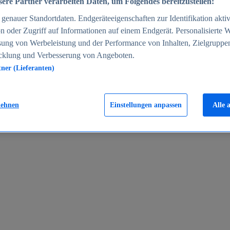
ere Partner verarbeiten Daten, um Folgendes bereitzustellen:
enauer Standortdaten. Endgeräteeigenschaften zur Identifikation aktiv
n oder Zugriff auf Informationen auf einem Endgerät. Personalisierte
sung von Werbeleistung und der Performance von Inhalten, Zielgruppe
cklung und Verbesserung von Angeboten.
tner (Lieferanten)
en 2024
lehnen
Einstellungen anpassen
Alle 
rgeld in Deutschland 2005-2025