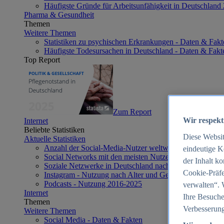
Häufigste Gründe für Arbeitsunfähigkeit in Deutschland
Pharma & Gesundheit
Themen
Weitere Themen
Statistiken zu psychischen Erkrankungen - Daten & Fakt
Häufigste Todesursachen in Deutschland - Daten & Fakt
Top Report
Zum Report
Wir respekt
Internet
Beliebte Statistiken
Diese Websi
Aktuelle Statistiken
Anzahl der Social-Media-Nutzer weltweit 2012-2025
eindeutige K
Social Networks mit den meisten Nutzern weltweit 2025
der Inhalt k
Soziale Netzwerke in Deutschland nach Generationen 2
Cookie-Präfe
Instagram - Nutzung nach Alter und Geschlecht in Deut
Podcasts - Nutzung 2016-2025
verwalten“. 
Internet
Ihre Besuche
Themen
Verbesserung
Weitere Themen
Social Media - Daten & Fakten