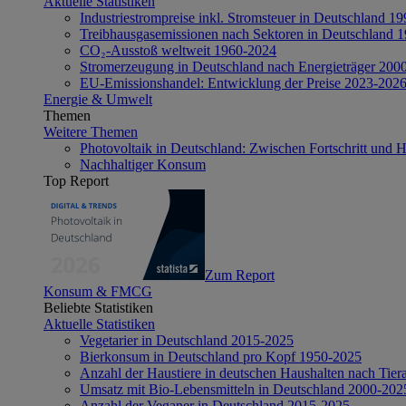
Aktuelle Statistiken
Industriestrompreise inkl. Stromsteuer in Deutschland 1
Treibhausgasemissionen nach Sektoren in Deutschland 
CO₂-Ausstoß weltweit 1960-2024
Stromerzeugung in Deutschland nach Energieträger 200
EU-Emissionshandel: Entwicklung der Preise 2023-202
Energie & Umwelt
Themen
Weitere Themen
Photovoltaik in Deutschland: Zwischen Fortschritt und 
Nachhaltiger Konsum
Top Report
Zum Report
Konsum & FMCG
Beliebte Statistiken
Aktuelle Statistiken
Vegetarier in Deutschland 2015-2025
Bierkonsum in Deutschland pro Kopf 1950-2025
Anzahl der Haustiere in deutschen Haushalten nach Tier
Umsatz mit Bio-Lebensmitteln in Deutschland 2000-202
Anzahl der Veganer in Deutschland 2015-2025