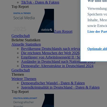
Wir und uns
TikTok - Daten & Fakten
Top Report
Verwendung g
Speichern vo
Inhalte, Mes
sowie Entwi
Zum Report
Liste der Par
Gesellschaft
Beliebte Statistiken
Aktuelle Statistiken
Bevölkerung Deutschlands nach relevanten Altersgrupp
Optionale ab
Die reichsten Menschen der Welt 2026
Empfänger von Arbeitslosengeld II / Sozialgeld / Bürge
Ausländer in Deutschland nach Nationalität 2025
Demografie: Altersstruktur in Deutschland 2024
Gesellschaft
Themen
Weitere Themen
Demografischer Wandel - Daten & Fakten
Jugendkriminalität in Deutschland - Daten & Fakten
Top Report