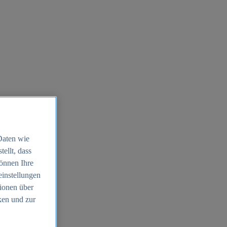
Daten wie
ellt, dass
können Ihre
einstellungen
ionen über
ken und zur