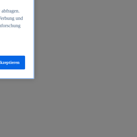
 abfragen.
 Werbung und
nforschung
akzeptieren