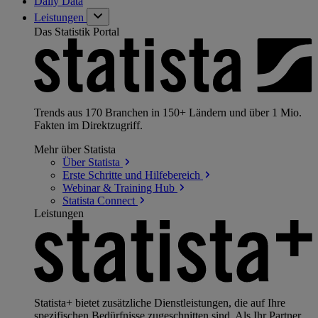
Daily Data
Leistungen
Das Statistik Portal
Trends aus 170 Branchen in 150+ Ländern und über 1 Mio.
Fakten im Direktzugriff.
Mehr über Statista
Über
Statista
Erste Schritte und
Hilfebereich
Webinar & Training
Hub
Statista
Connect
Leistungen
Statista+ bietet zusätzliche Dienstleistungen, die auf Ihre
spezifischen Bedürfnisse zugeschnitten sind. Als Ihr Partner