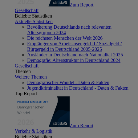
Zum Report
Gesellschaft
Beliebte Statistiken
Aktuelle Statistiken
Bevölkerung Deutschlands nach relevanten
Altersgruppen 2024
Die reichsten Menschen der Welt 2026
Empfänger von Arbeitslosengeld II / Sozialgeld /
Bürgergeld in Deutschland 2005-2025
Ausländer in Deutschland nach Nationalität 2025
Demografie: Altersstruktur in Deutschland 2024
Gesellschaft
Themen
Weitere Themen
Demografischer Wandel - Daten & Fakten
Jugendkriminalität in Deutschland - Daten & Fakten
Top Report
Zum Report
Verkehr & Logistik
Beliebte Statistiken