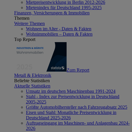
Mietpreisentwicklung in Berlin 2012-2026
Mietenindex für Deutschland 1995-2025
Finanzen, Versicherungen & Immobilien
Themen
Weitere Themen
Wohnen im Alter - Daten & Fakten
Wohnimmobilien – Daten & Fakten
Top Report
Zum Report
Metall & Elektronik
Beliebte Statistiken
Aktuelle Statistiken
Umsatz im deutschen Maschinenbau 1991-2024
Stahl - Index zur Preisentwicklung in Deutschland
2005-2025
Größte Automobilhersteller nach Fahrzeugabsatz 2025
Eisen und Stahl: Monatliche Preisentwicklung in
Deutschland 2025-2026
Auftragseingang im Maschinen- und Anlagenbau 2024-
2026