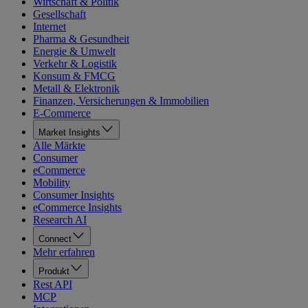
Wirtschaft & Politik
Gesellschaft
Internet
Pharma & Gesundheit
Energie & Umwelt
Verkehr & Logistik
Konsum & FMCG
Metall & Elektronik
Finanzen, Versicherungen & Immobilien
E-Commerce
Market Insights
Alle Märkte
Consumer
eCommerce
Mobility
Consumer Insights
eCommerce Insights
Research AI
Connect
Mehr erfahren
Produkt
Rest API
MCP