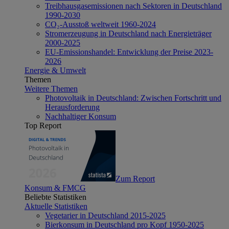
Treibhausgasemissionen nach Sektoren in Deutschland
1990-2030
CO₂-Ausstoß weltweit 1960-2024
Stromerzeugung in Deutschland nach Energieträger
2000-2025
EU-Emissionshandel: Entwicklung der Preise 2023-
2026
Energie & Umwelt
Themen
Weitere Themen
Photovoltaik in Deutschland: Zwischen Fortschritt und
Herausforderung
Nachhaltiger Konsum
Top Report
Zum Report
Konsum & FMCG
Beliebte Statistiken
Aktuelle Statistiken
Vegetarier in Deutschland 2015-2025
Bierkonsum in Deutschland pro Kopf 1950-2025