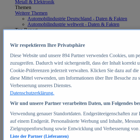
Metall & Elektronik
Themen
Weitere Themen
Automobilindustrie Deutschland - Daten & Fakten
Automobilindustrie weltweit - Daten & Fakten
Top Report
Wir respektieren Ihre Privatsphäre
Diese Website und unsere
894
Partner verwenden Cookies, um pe
Zum Report
zuzugreifen. Dadurch wird sichergestellt, dass der Inhalt korrekt
E-commerce
Cookie-Präferenzen jederzeit verwalten. Klicken Sie dazu auf die
Beliebte Statistiken
diese Mittel verwenden, um Informationen über Ihre Besuche zu s
Aktuelle Statistiken
E-Commerce - Entwicklung des Umsatzes in
Verbesserung unseres Dienstes.
Deutschland 1999-2025
Datenschutzerklärung.
Umsatz von Amazon in Deutschland und weltweit
2010-2025
Wir und unsere Partner verarbeiten Daten, um Folgendes bere
B2C-E-Commerce: Top-50 Online Shops in
Deutschland 2024
Verwendung genauer Standortdaten. Endgeräteeigenschaften zur Id
Marktanteile von Online-Zahlungsverfahren in
auf einem Endgerät. Personalisierte Werbung und Inhalte, Messu
Deutschland 2024
Zielgruppenforschung sowie Entwicklung und Verbesserung von
Umsatzstarke Warengruppen im Online-Handel in
Deutschland 2023-2025
Liste der Partner (Lieferanten)