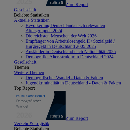
Zum Report
Gesellschaft
Beliebte Statistiken
Aktuelle Statistiken
Bevölkerung Deutschlands nach relevanten
Altersgruppen 2024
Die reichsten Menschen der Welt 2026
Empfänger von Arbeitslosengeld II / Sozialgeld /
Bürgergeld in Deutschland 2005-2025
Ausländer in Deutschland nach Nationalität 2025
Demografie: Altersstruktur in Deutschland 2024
Gesellschaft
Themen
Weitere Themen
Demografischer Wandel - Daten & Fakten
Jugendkriminalität in Deutschland - Daten & Fakten
Top Report
Zum Report
Verkehr & Logistik
Beliebte Statistiken