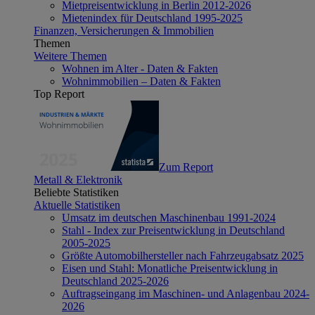
Mietpreisentwicklung in Berlin 2012-2026
Mietenindex für Deutschland 1995-2025
Finanzen, Versicherungen & Immobilien
Themen
Weitere Themen
Wohnen im Alter - Daten & Fakten
Wohnimmobilien – Daten & Fakten
Top Report
Zum Report
Metall & Elektronik
Beliebte Statistiken
Aktuelle Statistiken
Umsatz im deutschen Maschinenbau 1991-2024
Stahl - Index zur Preisentwicklung in Deutschland
2005-2025
Größte Automobilhersteller nach Fahrzeugabsatz 2025
Eisen und Stahl: Monatliche Preisentwicklung in
Deutschland 2025-2026
Auftragseingang im Maschinen- und Anlagenbau 2024-
2026