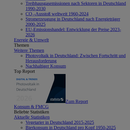
Treibhausgasemissionen nach Sektoren in Deutschland
1990-2030
CO₂-Ausstoß weltweit 1960-2024
Stromerzeugung in Deutschland nach Energieträger
2000-2025
EU-Emissionshandel: Entwicklung der Preise 2023-
2026
Energie & Umwelt
Themen
Weitere Themen
Photovoltaik in Deutschland: Zwischen Fortschritt und
Herausforderung
Nachhaltiger Konsum
Top Report
Zum Report
Konsum & FMCG
Beliebte Statistiken
Aktuelle Statistiken
Vegetarier in Deutschland 2015-2025
Bierkonsum in Deutschland pro Kopf 1950-2025