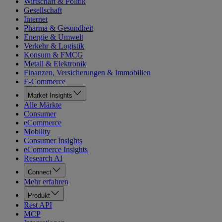
Wirtschaft & Politik
Gesellschaft
Internet
Pharma & Gesundheit
Energie & Umwelt
Verkehr & Logistik
Konsum & FMCG
Metall & Elektronik
Finanzen, Versicherungen & Immobilien
E-Commerce
Market Insights
Alle Märkte
Consumer
eCommerce
Mobility
Consumer Insights
eCommerce Insights
Research AI
Connect
Mehr erfahren
Produkt
Rest API
MCP