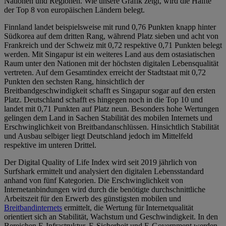
Nationen und Regionen. Wie unsere Grafik zeigt, wird die Hälfte
der Top 8 von europäischen Ländern belegt.
Finnland landet beispielsweise mit rund 0,76 Punkten knapp hinter
Südkorea auf dem dritten Rang, während Platz sieben und acht von
Frankreich und der Schweiz mit 0,72 respektive 0,71 Punkten belegt
werden. Mit Singapur ist ein weiteres Land aus dem ostasiatischen
Raum unter den Nationen mit der höchsten digitalen Lebensqualität
vertreten. Auf dem Gesamtindex erreicht der Stadtstaat mit 0,72
Punkten den sechsten Rang, hinsichtlich der
Breitbandgeschwindigkeit schafft es Singapur sogar auf den ersten
Platz. Deutschland schafft es hingegen noch in die Top 10 und
landet mit 0,71 Punkten auf Platz neun. Besonders hohe Wertungen
gelingen dem Land in Sachen Stabilität des mobilen Internets und
Erschwinglichkeit von Breitbandanschlüssen. Hinsichtlich Stabilität
und Ausbau selbiger liegt Deutschland jedoch im Mittelfeld
respektive im unteren Drittel.
Der Digital Quality of Life Index wird seit 2019 jährlich von
Surfshark ermittelt und analysiert den digitalen Lebensstandard
anhand von fünf Kategorien. Die Erschwinglichkeit von
Internetanbindungen wird durch die benötigte durchschnittliche
Arbeitszeit für den Erwerb des günstigsten mobilen und
Breitbandinternets
ermittelt, die Wertung für Internetqualität
orientiert sich an Stabilität, Wachstum und Geschwindigkeit. In den
Bereichen E-Infrastruktur, E-Sicherheit und E-Government werden