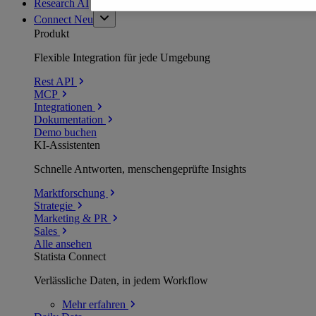
Research AI
Connect
Neu
Produkt
Flexible Integration für jede Umgebung
Rest API
MCP
Integrationen
Dokumentation
Demo buchen
KI-Assistenten
Schnelle Antworten, menschengeprüfte Insights
Marktforschung
Strategie
Marketing & PR
Sales
Alle ansehen
Statista Connect
Verlässliche Daten, in jedem Workflow
Mehr
erfahren