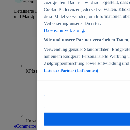
eCommerce Insights
zuzugreifen. Dadurch wird sichergestellt, dass 
Cookie-Präferenzen jederzeit verwalten. Klick
Detaillierte Informationen zu mehr als 39.000 Online-Shops
und Marktplätzen
diese Mittel verwenden, um Informationen über
Verbesserung unseres Dienstes.
Datenschutzerklärung.
Wir und unsere Partner verarbeiten Daten, 
Verwendung genauer Standortdaten. Endgeräteei
auf einem Endgerät. Personalisierte Werbung 
Zielgruppenforschung sowie Entwicklung und
70+
KPIs pro Shop
Liste der Partner (Lieferanten)
Umsatzanalysen und -prognosen
eCommerce Insights entdecken