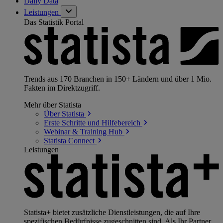
Daily Data
Leistungen
Das Statistik Portal
Trends aus 170 Branchen in 150+ Ländern und über 1 Mio.
Fakten im Direktzugriff.
Mehr über Statista
Über
Statista
Erste Schritte und
Hilfebereich
Webinar & Training
Hub
Statista
Connect
Leistungen
Statista+ bietet zusätzliche Dienstleistungen, die auf Ihre
spezifischen Bedürfnisse zugeschnitten sind. Als Ihr Partner