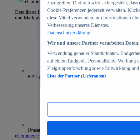
eCommerce Insights
zuzugreifen. Dadurch wird sichergestellt, dass 
Cookie-Präferenzen jederzeit verwalten. Klick
Detaillierte Informationen zu mehr als 39.000 Online-Shops
und Marktplätzen
diese Mittel verwenden, um Informationen über
Verbesserung unseres Dienstes.
Datenschutzerklärung.
Wir und unsere Partner verarbeiten Daten, 
Verwendung genauer Standortdaten. Endgeräteei
auf einem Endgerät. Personalisierte Werbung 
Zielgruppenforschung sowie Entwicklung und
70+
KPIs pro Shop
Liste der Partner (Lieferanten)
Umsatzanalysen und -prognosen
eCommerce Insights entdecken