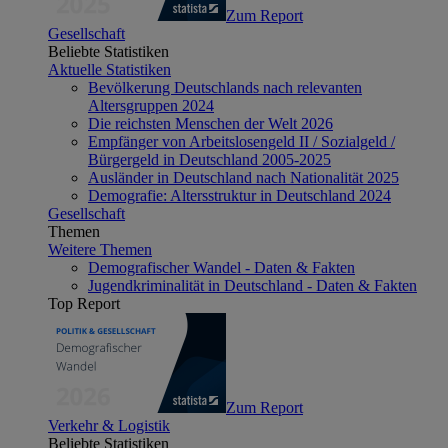
Zum Report
Gesellschaft
Beliebte Statistiken
Aktuelle Statistiken
Bevölkerung Deutschlands nach relevanten
Altersgruppen 2024
Die reichsten Menschen der Welt 2026
Empfänger von Arbeitslosengeld II / Sozialgeld /
Bürgergeld in Deutschland 2005-2025
Ausländer in Deutschland nach Nationalität 2025
Demografie: Altersstruktur in Deutschland 2024
Gesellschaft
Themen
Weitere Themen
Demografischer Wandel - Daten & Fakten
Jugendkriminalität in Deutschland - Daten & Fakten
Top Report
Zum Report
Verkehr & Logistik
Beliebte Statistiken