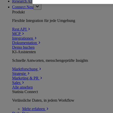
Research AI
Connect
Neu
Produkt
Flexible Integration für jede Umgebung
Rest API
MCP
Integrationen
Dokumentation
Demo buchen
KI-Assistenten
Schnelle Antworten, menschengeprüfte Insights
Marktforschung
Strategie
Marketing & PR
Sales
Alle ansehen
Statista Connect
Verlässliche Daten, in jedem Workflow
Mehr
erfahren