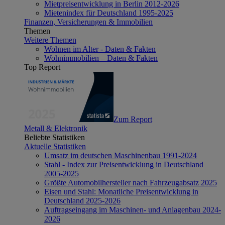
Mietpreisentwicklung in Berlin 2012-2026
Mietenindex für Deutschland 1995-2025
Finanzen, Versicherungen & Immobilien
Themen
Weitere Themen
Wohnen im Alter - Daten & Fakten
Wohnimmobilien – Daten & Fakten
Top Report
Zum Report
Metall & Elektronik
Beliebte Statistiken
Aktuelle Statistiken
Umsatz im deutschen Maschinenbau 1991-2024
Stahl - Index zur Preisentwicklung in Deutschland
2005-2025
Größte Automobilhersteller nach Fahrzeugabsatz 2025
Eisen und Stahl: Monatliche Preisentwicklung in
Deutschland 2025-2026
Auftragseingang im Maschinen- und Anlagenbau 2024-
2026