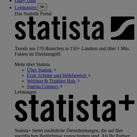
Daily Data
Leistungen
Das Statistik Portal
Trends aus 170 Branchen in 150+ Ländern und über 1 Mio.
Fakten im Direktzugriff.
Mehr über Statista
Über
Statista
Erste Schritte und
Hilfebereich
Webinar & Training
Hub
Statista
Connect
Leistungen
Statista+ bietet zusätzliche Dienstleistungen, die auf Ihre
spezifischen Bedürfnisse zugeschnitten sind. Als Ihr Partner