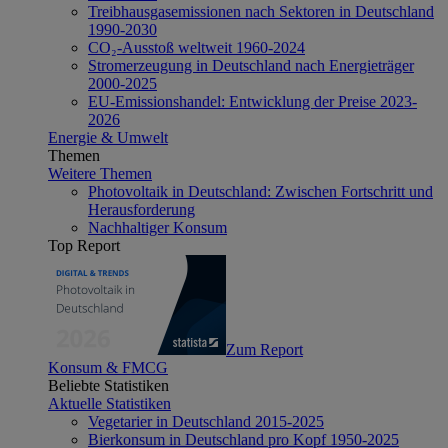
Treibhausgasemissionen nach Sektoren in Deutschland
1990-2030
CO₂-Ausstoß weltweit 1960-2024
Stromerzeugung in Deutschland nach Energieträger
2000-2025
EU-Emissionshandel: Entwicklung der Preise 2023-
2026
Energie & Umwelt
Themen
Weitere Themen
Photovoltaik in Deutschland: Zwischen Fortschritt und
Herausforderung
Nachhaltiger Konsum
Top Report
Zum Report
Konsum & FMCG
Beliebte Statistiken
Aktuelle Statistiken
Vegetarier in Deutschland 2015-2025
Bierkonsum in Deutschland pro Kopf 1950-2025