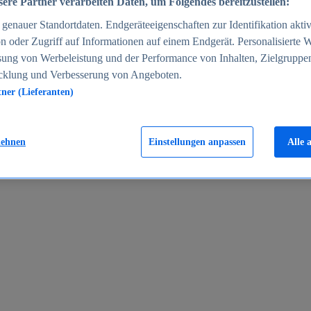
ere Partner verarbeiten Daten, um Folgendes bereitzustellen:
enauer Standortdaten. Endgeräteeigenschaften zur Identifikation aktiv
n oder Zugriff auf Informationen auf einem Endgerät. Personalisierte
sung von Werbeleistung und der Performance von Inhalten, Zielgruppe
cklung und Verbesserung von Angeboten.
tner (Lieferanten)
en 2024
lehnen
Einstellungen anpassen
Alle 
rgeld in Deutschland 2005-2025