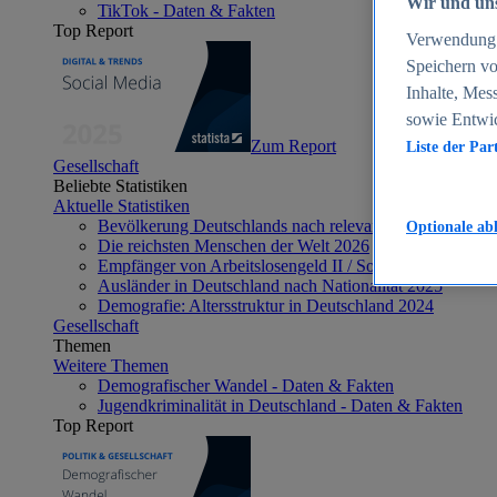
Wir und uns
TikTok - Daten & Fakten
Top Report
Verwendung g
Speichern vo
Inhalte, Mes
sowie Entwi
Zum Report
Liste der Par
Gesellschaft
Beliebte Statistiken
Aktuelle Statistiken
Bevölkerung Deutschlands nach relevanten Altersgrupp
Optionale ab
Die reichsten Menschen der Welt 2026
Empfänger von Arbeitslosengeld II / Sozialgeld / Bürge
Ausländer in Deutschland nach Nationalität 2025
Demografie: Altersstruktur in Deutschland 2024
Gesellschaft
Themen
Weitere Themen
Demografischer Wandel - Daten & Fakten
Jugendkriminalität in Deutschland - Daten & Fakten
Top Report