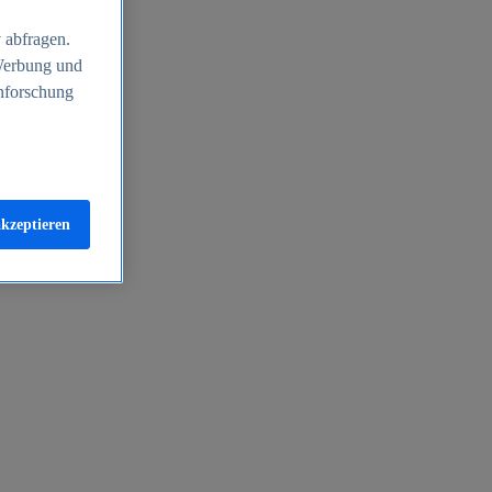
 abfragen.
 Werbung und
nforschung
akzeptieren