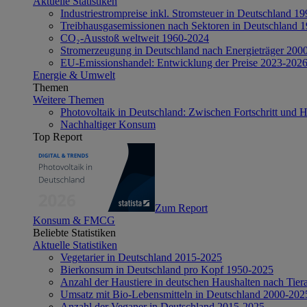
Aktuelle Statistiken
Industriestrompreise inkl. Stromsteuer in Deutschland 1
Treibhausgasemissionen nach Sektoren in Deutschland 
CO₂-Ausstoß weltweit 1960-2024
Stromerzeugung in Deutschland nach Energieträger 200
EU-Emissionshandel: Entwicklung der Preise 2023-202
Energie & Umwelt
Themen
Weitere Themen
Photovoltaik in Deutschland: Zwischen Fortschritt und 
Nachhaltiger Konsum
Top Report
Zum Report
Konsum & FMCG
Beliebte Statistiken
Aktuelle Statistiken
Vegetarier in Deutschland 2015-2025
Bierkonsum in Deutschland pro Kopf 1950-2025
Anzahl der Haustiere in deutschen Haushalten nach Tier
Umsatz mit Bio-Lebensmitteln in Deutschland 2000-202
Anzahl der Veganer in Deutschland 2015-2025