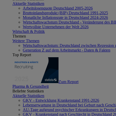
Aktuelle Statistiken
Arbeitslosenquote Deutschland 2005-2026
Bruttoinlandsprodukt (BIP) Deutschland 1991-2025
Monatliche Inflationsrate in Deutschland 2024-2026
Wirtschaftswachstum Deutschland - Veränderung des B
Wertvollste Unternehmen der Welt 2026
Wirtschaft & Politik
Themen
Weitere Themen
Wirtschaftswachstum: Deutschland zwischen Rezession 
Generation Z auf dem Arbeitsmarkt - Daten & Fakten
Top Report
Zum Report
Pharma & Gesundheit
Beliebte Statistiken
Aktuelle Statistiken
GKV - Entwicklung Krankenstand 1991-2026
Lebenserwartung in Deutschland bei Geburt nach Gesch
AU-Tage aufgrund psychischer Erkrankungen in Deutsc
GKV - Krankenstand nach Geschlecht in Deutschland 