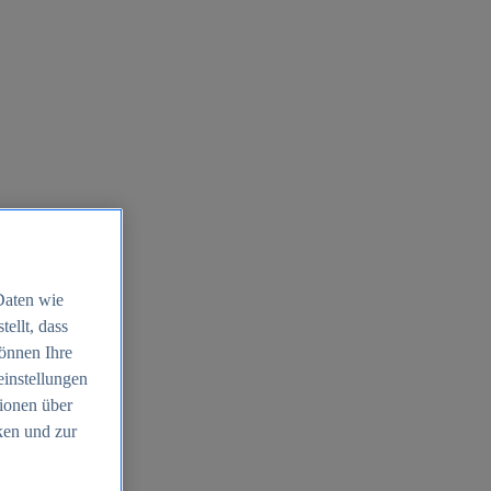
Daten wie
ellt, dass
können Ihre
einstellungen
ionen über
ken und zur