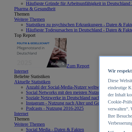
Häufigste Gründe für Arbeitsunfähigkeit in Deutschland
Pharma & Gesundheit
Themen
Weitere Themen
Statistiken zu psychischen Erkrankungen - Daten & Fakt
Häufigste Todesursachen in Deutschland - Daten & Fakt
Top Report
Zum Report
Wir respekt
Internet
Beliebte Statistiken
Diese Websi
Aktuelle Statistiken
Anzahl der Social-Media-Nutzer weltweit 2012-2025
eindeutige K
Social Networks mit den meisten Nutzern weltweit 2025
der Inhalt k
Soziale Netzwerke in Deutschland nach Generationen 2
Cookie-Präfe
Instagram - Nutzung nach Alter und Geschlecht in Deut
Podcasts - Nutzung 2016-2025
verwalten“. 
Internet
Ihre Besuche
Themen
Verbesserung
Weitere Themen
Social Media - Daten & Fakten