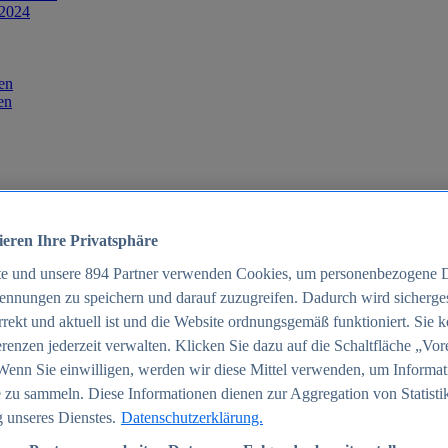
 2024
en
en
ieren Ihre Privatsphäre
te und unsere
894
Partner verwenden Cookies, um personenbezogene 
ennungen zu speichern und darauf zuzugreifen. Dadurch wird sichergest
orrekt und aktuell ist und die Website ordnungsgemäß funktioniert. Sie 
025
renzen jederzeit verwalten. Klicken Sie dazu auf die Schaltfläche „Vor
schland 2025
Wenn Sie einwilligen, werden wir diese Mittel verwenden, um Informat
 zu sammeln. Diese Informationen dienen zur Aggregation von Statisti
 unseres Dienstes.
Datenschutzerklärung.