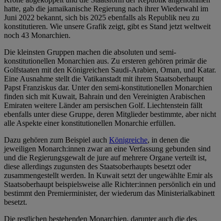
hatte, gab die jamaikanische Regierung nach ihrer Wiederwahl im
Juni 2022 bekannt, sich bis 2025 ebenfalls als Republik neu zu
konstitutieren. Wie unsere Grafik zeigt, gibt es Stand jetzt weltweit
noch 43 Monarchien.
Die kleinsten Gruppen machen die absoluten und semi-
konstitutionellen Monarchien aus. Zu ersteren gehören primär die
Golfstaaten mit den Königreichen Saudi-Arabien, Oman, und Katar.
Eine Ausnahme stellt die Vatikanstadt mit ihrem Staatsoberhaupt
Papst Franziskus dar. Unter den semi-konstitutionellen Monarchien
finden sich mit Kuwait, Bahrain und den Vereinigten Arabischen
Emiraten weitere Länder am persischen Golf. Liechtenstein fällt
ebenfalls unter diese Gruppe, deren Mitglieder bestimmte, aber nicht
alle Aspekte einer konstitutionellen Monarchie erfüllen.
Dazu gehören zum Beispiel auch
Königreiche
, in denen die
jeweiligen Monarch:innen zwar an eine Verfassung gebunden sind
und die Regierungsgewalt de jure auf mehrere Organe verteilt ist,
diese allerdings zugunsten des Staatsoberhaupts besetzt oder
zusammengestellt werden. In Kuwait setzt der ungewählte Emir als
Staatsoberhaupt beispielsweise alle Richter:innen persönlich ein und
bestimmt den Premierminister, der wiederum das Ministerialkabinett
besetzt.
Die restlichen bestehenden Monarchien, darunter auch die des