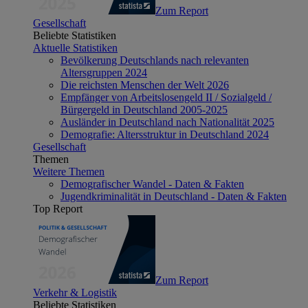
Zum Report
Gesellschaft
Beliebte Statistiken
Aktuelle Statistiken
Bevölkerung Deutschlands nach relevanten
Altersgruppen 2024
Die reichsten Menschen der Welt 2026
Empfänger von Arbeitslosengeld II / Sozialgeld /
Bürgergeld in Deutschland 2005-2025
Ausländer in Deutschland nach Nationalität 2025
Demografie: Altersstruktur in Deutschland 2024
Gesellschaft
Themen
Weitere Themen
Demografischer Wandel - Daten & Fakten
Jugendkriminalität in Deutschland - Daten & Fakten
Top Report
Zum Report
Verkehr & Logistik
Beliebte Statistiken