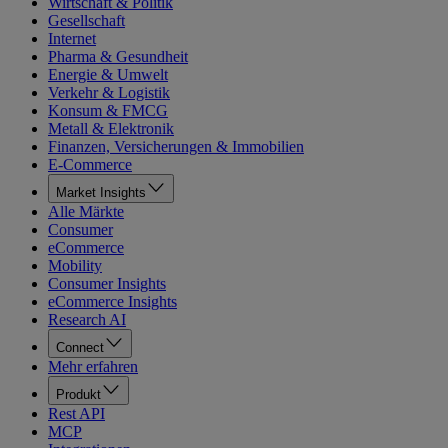
Wirtschaft & Politik
Gesellschaft
Internet
Pharma & Gesundheit
Energie & Umwelt
Verkehr & Logistik
Konsum & FMCG
Metall & Elektronik
Finanzen, Versicherungen & Immobilien
E-Commerce
Market Insights
Alle Märkte
Consumer
eCommerce
Mobility
Consumer Insights
eCommerce Insights
Research AI
Connect
Mehr erfahren
Produkt
Rest API
MCP