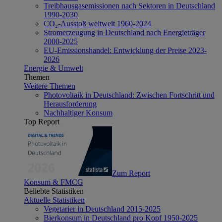
Treibhausgasemissionen nach Sektoren in Deutschland
1990-2030
CO₂-Ausstoß weltweit 1960-2024
Stromerzeugung in Deutschland nach Energieträger
2000-2025
EU-Emissionshandel: Entwicklung der Preise 2023-
2026
Energie & Umwelt
Themen
Weitere Themen
Photovoltaik in Deutschland: Zwischen Fortschritt und
Herausforderung
Nachhaltiger Konsum
Top Report
Zum Report
Konsum & FMCG
Beliebte Statistiken
Aktuelle Statistiken
Vegetarier in Deutschland 2015-2025
Bierkonsum in Deutschland pro Kopf 1950-2025