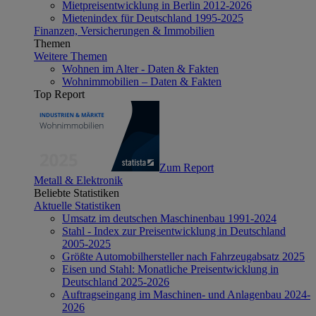
Mietpreisentwicklung in Berlin 2012-2026
Mietenindex für Deutschland 1995-2025
Finanzen, Versicherungen & Immobilien
Themen
Weitere Themen
Wohnen im Alter - Daten & Fakten
Wohnimmobilien – Daten & Fakten
Top Report
Zum Report
Metall & Elektronik
Beliebte Statistiken
Aktuelle Statistiken
Umsatz im deutschen Maschinenbau 1991-2024
Stahl - Index zur Preisentwicklung in Deutschland
2005-2025
Größte Automobilhersteller nach Fahrzeugabsatz 2025
Eisen und Stahl: Monatliche Preisentwicklung in
Deutschland 2025-2026
Auftragseingang im Maschinen- und Anlagenbau 2024-
2026