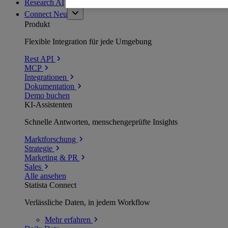
Research AI
Connect
Neu
Produkt
Flexible Integration für jede Umgebung
Rest API
MCP
Integrationen
Dokumentation
Demo buchen
KI-Assistenten
Schnelle Antworten, menschengeprüfte Insights
Marktforschung
Strategie
Marketing & PR
Sales
Alle ansehen
Statista Connect
Verlässliche Daten, in jedem Workflow
Mehr
erfahren