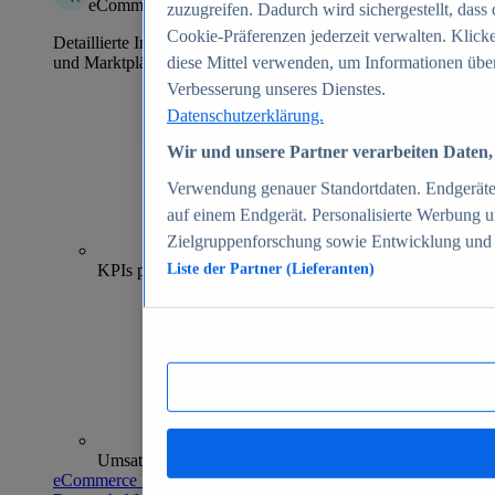
eCommerce Insights
zuzugreifen. Dadurch wird sichergestellt, dass 
Cookie-Präferenzen jederzeit verwalten. Klick
Detaillierte Informationen zu mehr als 39.000 Online-Shops
und Marktplätzen
diese Mittel verwenden, um Informationen über
Verbesserung unseres Dienstes.
Datenschutzerklärung.
Wir und unsere Partner verarbeiten Daten, 
Verwendung genauer Standortdaten. Endgeräteei
auf einem Endgerät. Personalisierte Werbung 
Zielgruppenforschung sowie Entwicklung und
70+
KPIs pro Shop
Liste der Partner (Lieferanten)
Umsatzanalysen und -prognosen
eCommerce Insights entdecken