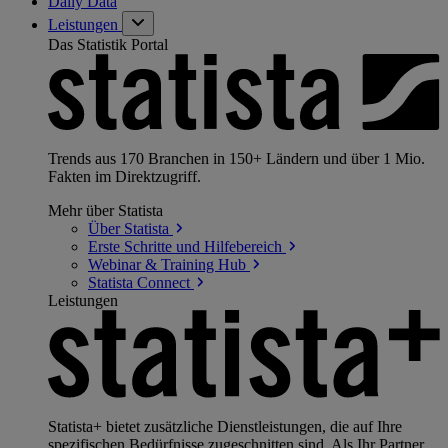
Daily Data
Leistungen
Das Statistik Portal
Trends aus 170 Branchen in 150+ Ländern und über 1 Mio.
Fakten im Direktzugriff.
Mehr über Statista
Über
Statista
Erste Schritte und
Hilfebereich
Webinar & Training
Hub
Statista
Connect
Leistungen
Statista+ bietet zusätzliche Dienstleistungen, die auf Ihre
spezifischen Bedürfnisse zugeschnitten sind. Als Ihr Partner