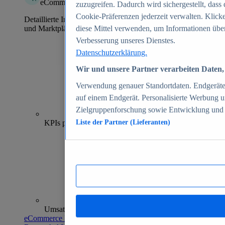
eCommerce Insights
zuzugreifen. Dadurch wird sichergestellt, dass 
Cookie-Präferenzen jederzeit verwalten. Klick
Detaillierte Informationen zu mehr als 39.000 Online-Shops
und Marktplätzen
diese Mittel verwenden, um Informationen über
Verbesserung unseres Dienstes.
Datenschutzerklärung.
Wir und unsere Partner verarbeiten Daten, 
Verwendung genauer Standortdaten. Endgeräteei
auf einem Endgerät. Personalisierte Werbung 
Zielgruppenforschung sowie Entwicklung und
70+
KPIs pro Shop
Liste der Partner (Lieferanten)
Umsatzanalysen und -prognosen
eCommerce Insights entdecken