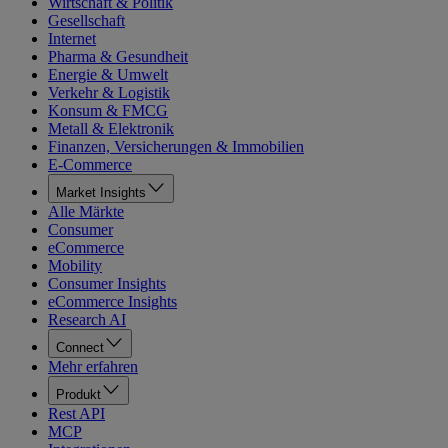
Wirtschaft & Politik
Gesellschaft
Internet
Pharma & Gesundheit
Energie & Umwelt
Verkehr & Logistik
Konsum & FMCG
Metall & Elektronik
Finanzen, Versicherungen & Immobilien
E-Commerce
Market Insights
Alle Märkte
Consumer
eCommerce
Mobility
Consumer Insights
eCommerce Insights
Research AI
Connect
Mehr erfahren
Produkt
Rest API
MCP