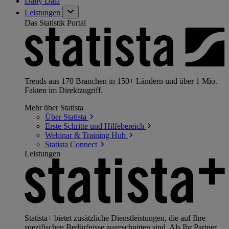
Daily Data
Leistungen
Das Statistik Portal
Trends aus 170 Branchen in 150+ Ländern und über 1 Mio.
Fakten im Direktzugriff.
Mehr über Statista
Über
Statista
Erste Schritte und
Hilfebereich
Webinar & Training
Hub
Statista
Connect
Leistungen
Statista+ bietet zusätzliche Dienstleistungen, die auf Ihre
spezifischen Bedürfnisse zugeschnitten sind. Als Ihr Partner