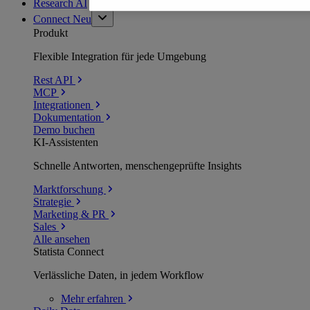
Research AI
Connect
Neu
Produkt
Flexible Integration für jede Umgebung
Rest API
MCP
Integrationen
Dokumentation
Demo buchen
KI-Assistenten
Schnelle Antworten, menschengeprüfte Insights
Marktforschung
Strategie
Marketing & PR
Sales
Alle ansehen
Statista Connect
Verlässliche Daten, in jedem Workflow
Mehr
erfahren