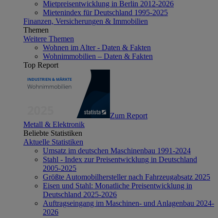
Mietpreisentwicklung in Berlin 2012-2026
Mietenindex für Deutschland 1995-2025
Finanzen, Versicherungen & Immobilien
Themen
Weitere Themen
Wohnen im Alter - Daten & Fakten
Wohnimmobilien – Daten & Fakten
Top Report
Zum Report
Metall & Elektronik
Beliebte Statistiken
Aktuelle Statistiken
Umsatz im deutschen Maschinenbau 1991-2024
Stahl - Index zur Preisentwicklung in Deutschland
2005-2025
Größte Automobilhersteller nach Fahrzeugabsatz 2025
Eisen und Stahl: Monatliche Preisentwicklung in
Deutschland 2025-2026
Auftragseingang im Maschinen- und Anlagenbau 2024-
2026