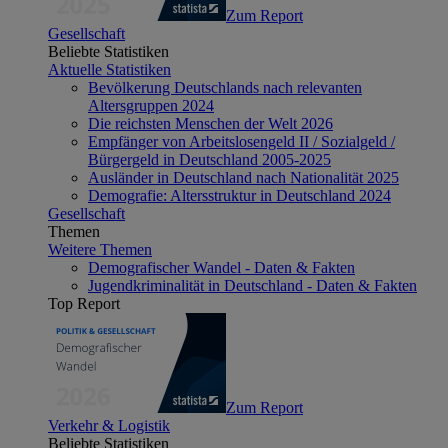
Zum Report
Gesellschaft
Beliebte Statistiken
Aktuelle Statistiken
Bevölkerung Deutschlands nach relevanten
Altersgruppen 2024
Die reichsten Menschen der Welt 2026
Empfänger von Arbeitslosengeld II / Sozialgeld /
Bürgergeld in Deutschland 2005-2025
Ausländer in Deutschland nach Nationalität 2025
Demografie: Altersstruktur in Deutschland 2024
Gesellschaft
Themen
Weitere Themen
Demografischer Wandel - Daten & Fakten
Jugendkriminalität in Deutschland - Daten & Fakten
Top Report
Zum Report
Verkehr & Logistik
Beliebte Statistiken