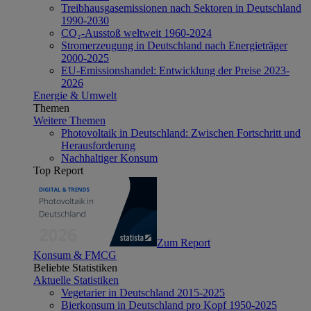
Treibhausgasemissionen nach Sektoren in Deutschland
1990-2030
CO₂-Ausstoß weltweit 1960-2024
Stromerzeugung in Deutschland nach Energieträger
2000-2025
EU-Emissionshandel: Entwicklung der Preise 2023-
2026
Energie & Umwelt
Themen
Weitere Themen
Photovoltaik in Deutschland: Zwischen Fortschritt und
Herausforderung
Nachhaltiger Konsum
Top Report
Zum Report
Konsum & FMCG
Beliebte Statistiken
Aktuelle Statistiken
Vegetarier in Deutschland 2015-2025
Bierkonsum in Deutschland pro Kopf 1950-2025