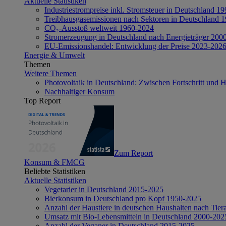
Aktuelle Statistiken
Industriestrompreise inkl. Stromsteuer in Deutschland 1
Treibhausgasemissionen nach Sektoren in Deutschland 
CO₂-Ausstoß weltweit 1960-2024
Stromerzeugung in Deutschland nach Energieträger 200
EU-Emissionshandel: Entwicklung der Preise 2023-202
Energie & Umwelt
Themen
Weitere Themen
Photovoltaik in Deutschland: Zwischen Fortschritt und 
Nachhaltiger Konsum
Top Report
Zum Report
Konsum & FMCG
Beliebte Statistiken
Aktuelle Statistiken
Vegetarier in Deutschland 2015-2025
Bierkonsum in Deutschland pro Kopf 1950-2025
Anzahl der Haustiere in deutschen Haushalten nach Tier
Umsatz mit Bio-Lebensmitteln in Deutschland 2000-202
Anzahl der Veganer in Deutschland 2015-2025