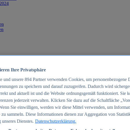
 2024
en
en
ieren Ihre Privatsphäre
te und unsere
894
Partner verwenden Cookies, um personenbezogene 
ennungen zu speichern und darauf zuzugreifen. Dadurch wird sichergest
orrekt und aktuell ist und die Website ordnungsgemäß funktioniert. Sie 
025
renzen jederzeit verwalten. Klicken Sie dazu auf die Schaltfläche „Vor
schland 2025
Wenn Sie einwilligen, werden wir diese Mittel verwenden, um Informat
 zu sammeln. Diese Informationen dienen zur Aggregation von Statisti
 unseres Dienstes.
Datenschutzerklärung.