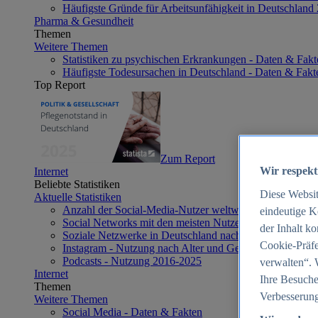
Häufigste Gründe für Arbeitsunfähigkeit in Deutschland
Pharma & Gesundheit
Themen
Weitere Themen
Statistiken zu psychischen Erkrankungen - Daten & Fakt
Häufigste Todesursachen in Deutschland - Daten & Fakt
Top Report
Zum Report
Wir respekt
Internet
Beliebte Statistiken
Diese Websi
Aktuelle Statistiken
Anzahl der Social-Media-Nutzer weltweit 2012-2025
eindeutige K
Social Networks mit den meisten Nutzern weltweit 2025
der Inhalt k
Soziale Netzwerke in Deutschland nach Generationen 2
Cookie-Präfe
Instagram - Nutzung nach Alter und Geschlecht in Deut
Podcasts - Nutzung 2016-2025
verwalten“. 
Internet
Ihre Besuche
Themen
Verbesserung
Weitere Themen
Social Media - Daten & Fakten