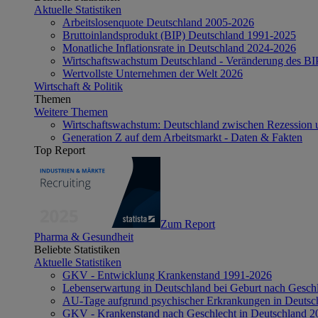
Aktuelle Statistiken
Arbeitslosenquote Deutschland 2005-2026
Bruttoinlandsprodukt (BIP) Deutschland 1991-2025
Monatliche Inflationsrate in Deutschland 2024-2026
Wirtschaftswachstum Deutschland - Veränderung des B
Wertvollste Unternehmen der Welt 2026
Wirtschaft & Politik
Themen
Weitere Themen
Wirtschaftswachstum: Deutschland zwischen Rezession 
Generation Z auf dem Arbeitsmarkt - Daten & Fakten
Top Report
Zum Report
Pharma & Gesundheit
Beliebte Statistiken
Aktuelle Statistiken
GKV - Entwicklung Krankenstand 1991-2026
Lebenserwartung in Deutschland bei Geburt nach Gesch
AU-Tage aufgrund psychischer Erkrankungen in Deutsc
GKV - Krankenstand nach Geschlecht in Deutschland 