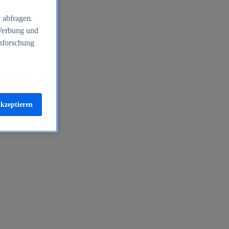
 abfragen.
 Werbung und
nforschung
akzeptieren