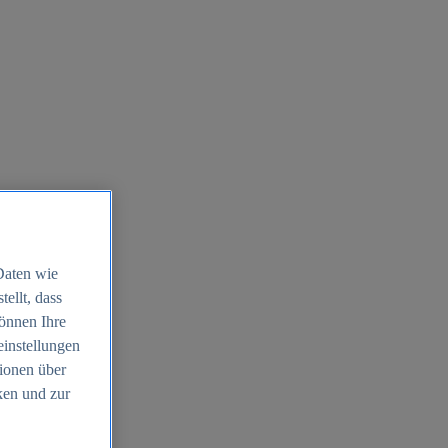
Daten wie
ellt, dass
können Ihre
einstellungen
ionen über
ken und zur