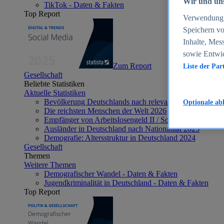
Wir und uns
TikTok - Daten & Fakten
Top Report
Verwendung g
Speichern vo
Inhalte, Mes
sowie Entwi
Zum Report
Liste der Par
Gesellschaft
Beliebte Statistiken
Aktuelle Statistiken
Bevölkerung Deutschlands nach relevanten Altersgrupp
Optionale ab
Die reichsten Menschen der Welt 2026
Empfänger von Arbeitslosengeld II / Sozialgeld / Bürge
Ausländer in Deutschland nach Nationalität 2025
Demografie: Altersstruktur in Deutschland 2024
Gesellschaft
Themen
Weitere Themen
Demografischer Wandel - Daten & Fakten
Jugendkriminalität in Deutschland - Daten & Fakten
Top Report