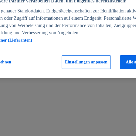
ere Partner verarbeiten Daten, um Folgendes bereitzustellen:
enauer Standortdaten. Endgeräteeigenschaften zur Identifikation aktiv
n oder Zugriff auf Informationen auf einem Endgerät. Personalisierte
sung von Werbeleistung und der Performance von Inhalten, Zielgruppe
cklung und Verbesserung von Angeboten.
tner (Lieferanten)
en 2024
lehnen
Einstellungen anpassen
Alle 
rgeld in Deutschland 2005-2025