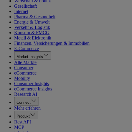
Wirtschaft & Politik
Gesellschaft
Internet
Pharma & Gesundheit
Energie & Umwelt
Verkehr & Logistik
Konsum & FMCG
Metall & Elektronik
Finanzen, Versicherungen & Immobilien
E-Commerce
Market Insights
Alle Märkte
Consumer
eCommerce
Mobility
Consumer Insights
eCommerce Insights
Research AI
Connect
Mehr erfahren
Produkt
Rest API
MCP