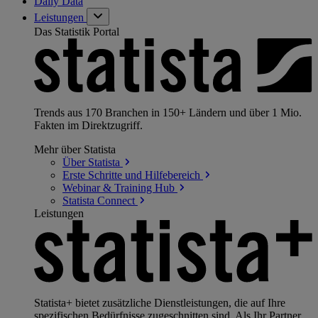
Daily Data
Leistungen
Das Statistik Portal
Trends aus 170 Branchen in 150+ Ländern und über 1 Mio.
Fakten im Direktzugriff.
Mehr über Statista
Über
Statista
Erste Schritte und
Hilfebereich
Webinar & Training
Hub
Statista
Connect
Leistungen
Statista+ bietet zusätzliche Dienstleistungen, die auf Ihre
spezifischen Bedürfnisse zugeschnitten sind. Als Ihr Partner