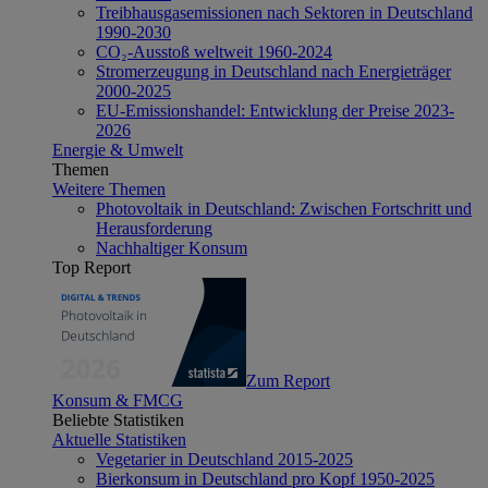
Treibhausgasemissionen nach Sektoren in Deutschland
1990-2030
CO₂-Ausstoß weltweit 1960-2024
Stromerzeugung in Deutschland nach Energieträger
2000-2025
EU-Emissionshandel: Entwicklung der Preise 2023-
2026
Energie & Umwelt
Themen
Weitere Themen
Photovoltaik in Deutschland: Zwischen Fortschritt und
Herausforderung
Nachhaltiger Konsum
Top Report
Zum Report
Konsum & FMCG
Beliebte Statistiken
Aktuelle Statistiken
Vegetarier in Deutschland 2015-2025
Bierkonsum in Deutschland pro Kopf 1950-2025