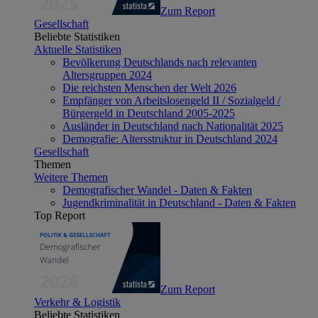
Zum Report
Gesellschaft
Beliebte Statistiken
Aktuelle Statistiken
Bevölkerung Deutschlands nach relevanten
Altersgruppen 2024
Die reichsten Menschen der Welt 2026
Empfänger von Arbeitslosengeld II / Sozialgeld /
Bürgergeld in Deutschland 2005-2025
Ausländer in Deutschland nach Nationalität 2025
Demografie: Altersstruktur in Deutschland 2024
Gesellschaft
Themen
Weitere Themen
Demografischer Wandel - Daten & Fakten
Jugendkriminalität in Deutschland - Daten & Fakten
Top Report
Zum Report
Verkehr & Logistik
Beliebte Statistiken