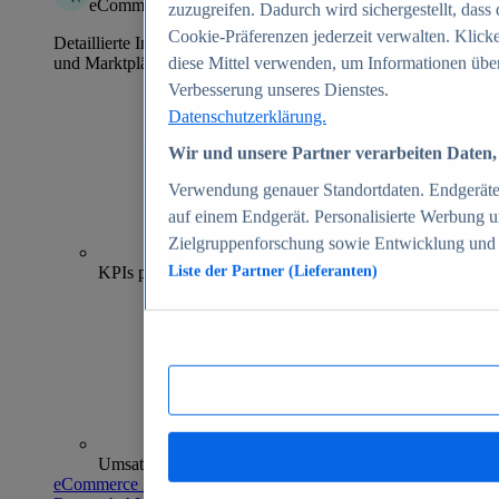
eCommerce Insights
zuzugreifen. Dadurch wird sichergestellt, dass 
Cookie-Präferenzen jederzeit verwalten. Klick
Detaillierte Informationen zu mehr als 39.000 Online-Shops
und Marktplätzen
diese Mittel verwenden, um Informationen über
Verbesserung unseres Dienstes.
Datenschutzerklärung.
Wir und unsere Partner verarbeiten Daten, 
Verwendung genauer Standortdaten. Endgeräteei
auf einem Endgerät. Personalisierte Werbung 
Zielgruppenforschung sowie Entwicklung und
70+
KPIs pro Shop
Liste der Partner (Lieferanten)
Umsatzanalysen und -prognosen
eCommerce Insights entdecken