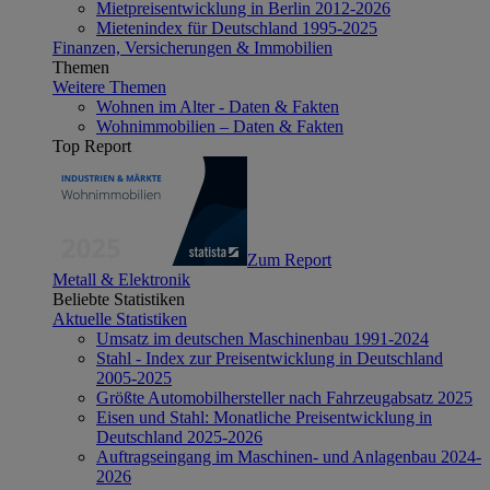
Mietpreisentwicklung in Berlin 2012-2026
Mietenindex für Deutschland 1995-2025
Finanzen, Versicherungen & Immobilien
Themen
Weitere Themen
Wohnen im Alter - Daten & Fakten
Wohnimmobilien – Daten & Fakten
Top Report
Zum Report
Metall & Elektronik
Beliebte Statistiken
Aktuelle Statistiken
Umsatz im deutschen Maschinenbau 1991-2024
Stahl - Index zur Preisentwicklung in Deutschland
2005-2025
Größte Automobilhersteller nach Fahrzeugabsatz 2025
Eisen und Stahl: Monatliche Preisentwicklung in
Deutschland 2025-2026
Auftragseingang im Maschinen- und Anlagenbau 2024-
2026