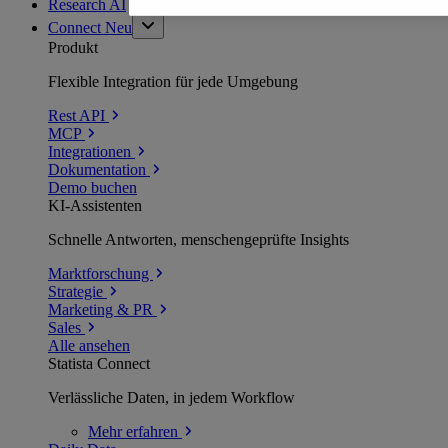
Research AI
Connect
Neu
Produkt
Flexible Integration für jede Umgebung
Rest API
MCP
Integrationen
Dokumentation
Demo buchen
KI-Assistenten
Schnelle Antworten, menschengeprüfte Insights
Marktforschung
Strategie
Marketing & PR
Sales
Alle ansehen
Statista Connect
Verlässliche Daten, in jedem Workflow
Mehr
erfahren