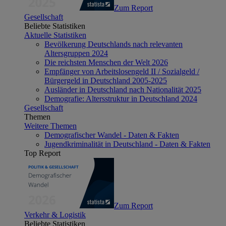
Zum Report
Gesellschaft
Beliebte Statistiken
Aktuelle Statistiken
Bevölkerung Deutschlands nach relevanten
Altersgruppen 2024
Die reichsten Menschen der Welt 2026
Empfänger von Arbeitslosengeld II / Sozialgeld /
Bürgergeld in Deutschland 2005-2025
Ausländer in Deutschland nach Nationalität 2025
Demografie: Altersstruktur in Deutschland 2024
Gesellschaft
Themen
Weitere Themen
Demografischer Wandel - Daten & Fakten
Jugendkriminalität in Deutschland - Daten & Fakten
Top Report
Zum Report
Verkehr & Logistik
Beliebte Statistiken