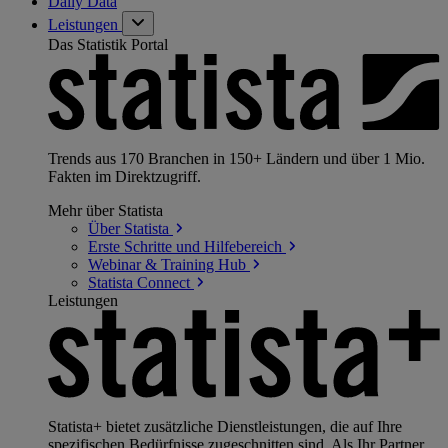
Daily Data
Leistungen
Das Statistik Portal
Trends aus 170 Branchen in 150+ Ländern und über 1 Mio.
Fakten im Direktzugriff.
Mehr über Statista
Über
Statista
Erste Schritte und
Hilfebereich
Webinar & Training
Hub
Statista
Connect
Leistungen
Statista+ bietet zusätzliche Dienstleistungen, die auf Ihre
spezifischen Bedürfnisse zugeschnitten sind. Als Ihr Partner