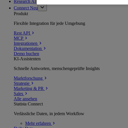
Research AI
Connect
Neu
Produkt
Flexible Integration für jede Umgebung
Rest API
MCP
Integrationen
Dokumentation
Demo buchen
KI-Assistenten
Schnelle Antworten, menschengeprüfte Insights
Marktforschung
Strategie
Marketing & PR
Sales
Alle ansehen
Statista Connect
Verlässliche Daten, in jedem Workflow
Mehr
erfahren