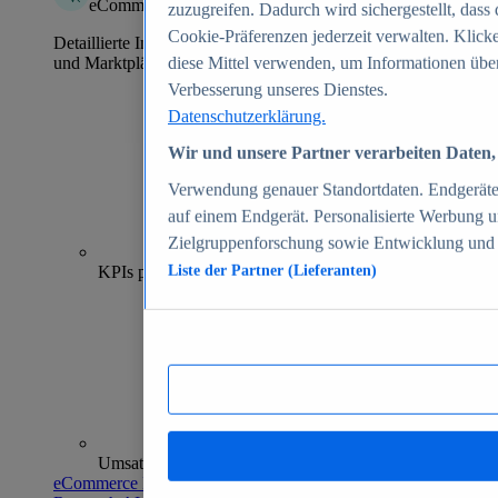
eCommerce Insights
zuzugreifen. Dadurch wird sichergestellt, dass 
Cookie-Präferenzen jederzeit verwalten. Klick
Detaillierte Informationen zu mehr als 39.000 Online-Shops
und Marktplätzen
diese Mittel verwenden, um Informationen über
Verbesserung unseres Dienstes.
Datenschutzerklärung.
Wir und unsere Partner verarbeiten Daten, 
Verwendung genauer Standortdaten. Endgeräteei
auf einem Endgerät. Personalisierte Werbung 
Zielgruppenforschung sowie Entwicklung und
70+
KPIs pro Shop
Liste der Partner (Lieferanten)
Umsatzanalysen und -prognosen
eCommerce Insights entdecken