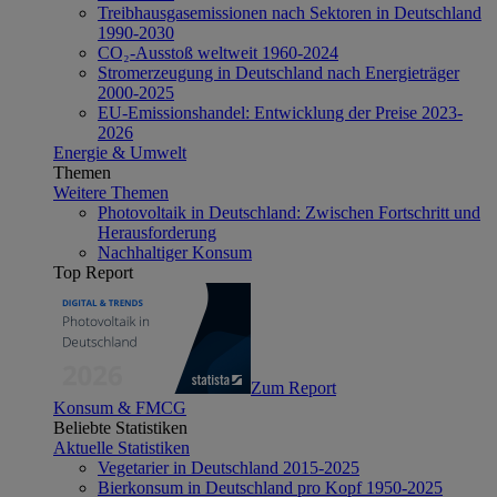
Treibhausgasemissionen nach Sektoren in Deutschland
1990-2030
CO₂-Ausstoß weltweit 1960-2024
Stromerzeugung in Deutschland nach Energieträger
2000-2025
EU-Emissionshandel: Entwicklung der Preise 2023-
2026
Energie & Umwelt
Themen
Weitere Themen
Photovoltaik in Deutschland: Zwischen Fortschritt und
Herausforderung
Nachhaltiger Konsum
Top Report
Zum Report
Konsum & FMCG
Beliebte Statistiken
Aktuelle Statistiken
Vegetarier in Deutschland 2015-2025
Bierkonsum in Deutschland pro Kopf 1950-2025