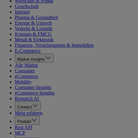
Wirtschaft & Politik
Gesellschaft
Internet
Pharma & Gesundheit
Energie & Umwelt
Verkehr & Logistik
Konsum & FMCG
Metall & Elektronik
Finanzen, Versicherungen & Immobilien
E-Commerce
Market Insights
Alle Märkte
Consumer
eCommerce
Mobility
Consumer Insights
eCommerce Insights
Research AI
Connect
Mehr erfahren
Produkt
Rest API
MCP