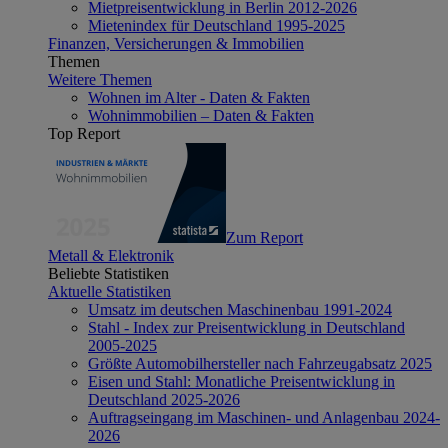
Mietpreisentwicklung in Berlin 2012-2026
Mietenindex für Deutschland 1995-2025
Finanzen, Versicherungen & Immobilien
Themen
Weitere Themen
Wohnen im Alter - Daten & Fakten
Wohnimmobilien – Daten & Fakten
Top Report
Zum Report
Metall & Elektronik
Beliebte Statistiken
Aktuelle Statistiken
Umsatz im deutschen Maschinenbau 1991-2024
Stahl - Index zur Preisentwicklung in Deutschland
2005-2025
Größte Automobilhersteller nach Fahrzeugabsatz 2025
Eisen und Stahl: Monatliche Preisentwicklung in
Deutschland 2025-2026
Auftragseingang im Maschinen- und Anlagenbau 2024-
2026