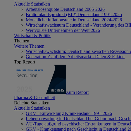
Aktuelle Statistiken
Arbeitslosenquote Deutschland 2005-2026
Bruttoinlandsprodukt (BIP) Deutschland 1991-2025
Monatliche Inflationsrate in Deutschland 2024-2026
Wirtschaftswachstum Deutschland - Veränderung des B
Wertvollste Unternehmen der Welt 2026
Wirtschaft & Politik
Themen
Weitere Themen
Wirtschaftswachstum: Deutschland zwischen Rezession 
Generation Z auf dem Arbeitsmarkt - Daten & Fakten
Top Report
Zum Report
Pharma & Gesundheit
Beliebte Statistiken
Aktuelle Statistiken
GKV - Entwicklung Krankenstand 1991-2026
Lebenserwartung in Deutschland bei Geburt nach Gesch
AU-Tage aufgrund psychischer Erkrankungen in Deutsc
GKV - Krankenstand nach Geschlecht in Deutschland 