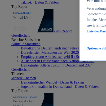
Wir und uns
TikTok - Daten & Fakten
Top Report
Verwendung g
Speichern vo
Inhalte, Mes
sowie Entwi
Zum Report
Liste der Par
Gesellschaft
Beliebte Statistiken
Aktuelle Statistiken
Bevölkerung Deutschlands nach relevanten Altersgrupp
Optionale ab
Die reichsten Menschen der Welt 2026
Empfänger von Arbeitslosengeld II / Sozialgeld / Bürge
Ausländer in Deutschland nach Nationalität 2025
Demografie: Altersstruktur in Deutschland 2024
Gesellschaft
Themen
Weitere Themen
Demografischer Wandel - Daten & Fakten
Jugendkriminalität in Deutschland - Daten & Fakten
Top Report