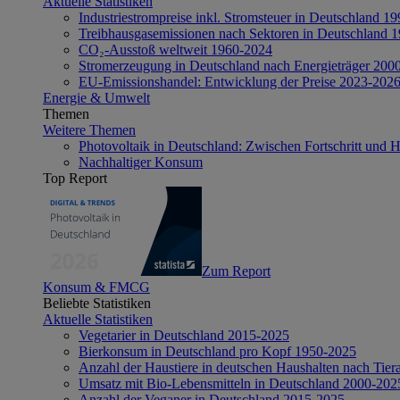
Aktuelle Statistiken
Industriestrompreise inkl. Stromsteuer in Deutschland 1
Treibhausgasemissionen nach Sektoren in Deutschland 
CO₂-Ausstoß weltweit 1960-2024
Stromerzeugung in Deutschland nach Energieträger 200
EU-Emissionshandel: Entwicklung der Preise 2023-202
Energie & Umwelt
Themen
Weitere Themen
Photovoltaik in Deutschland: Zwischen Fortschritt und 
Nachhaltiger Konsum
Top Report
Zum Report
Konsum & FMCG
Beliebte Statistiken
Aktuelle Statistiken
Vegetarier in Deutschland 2015-2025
Bierkonsum in Deutschland pro Kopf 1950-2025
Anzahl der Haustiere in deutschen Haushalten nach Tier
Umsatz mit Bio-Lebensmitteln in Deutschland 2000-202
Anzahl der Veganer in Deutschland 2015-2025