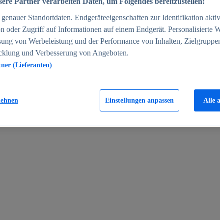
ere Partner verarbeiten Daten, um Folgendes bereitzustellen:
enauer Standortdaten. Endgeräteeigenschaften zur Identifikation aktiv
n oder Zugriff auf Informationen auf einem Endgerät. Personalisierte
sung von Werbeleistung und der Performance von Inhalten, Zielgruppe
cklung und Verbesserung von Angeboten.
tner (Lieferanten)
en 2024
lehnen
Einstellungen anpassen
Alle 
rgeld in Deutschland 2005-2025