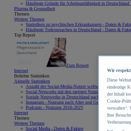
Häufigste Gründe für Arbeitsunfähigkeit in Deutschland
Pharma & Gesundheit
Themen
Weitere Themen
Statistiken zu psychischen Erkrankungen - Daten & Fakt
Häufigste Todesursachen in Deutschland - Daten & Fakt
Top Report
Zum Report
Wir respekt
Internet
Beliebte Statistiken
Diese Websi
Aktuelle Statistiken
Anzahl der Social-Media-Nutzer weltweit 2012-2025
eindeutige K
Social Networks mit den meisten Nutzern weltweit 2025
der Inhalt k
Soziale Netzwerke in Deutschland nach Generationen 2
Cookie-Präfe
Instagram - Nutzung nach Alter und Geschlecht in Deut
Podcasts - Nutzung 2016-2025
verwalten“. 
Internet
Ihre Besuche
Themen
Verbesserung
Weitere Themen
Social Media - Daten & Fakten