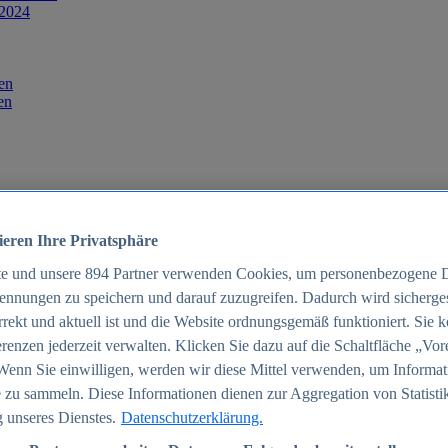
 2024
en
en
ieren Ihre Privatsphäre
te und unsere
894
Partner verwenden Cookies, um personenbezogene 
ennungen zu speichern und darauf zuzugreifen. Dadurch wird sichergest
orrekt und aktuell ist und die Website ordnungsgemäß funktioniert. Sie 
025
renzen jederzeit verwalten. Klicken Sie dazu auf die Schaltfläche „Vor
schland 2025
Wenn Sie einwilligen, werden wir diese Mittel verwenden, um Informat
 zu sammeln. Diese Informationen dienen zur Aggregation von Statisti
 unseres Dienstes.
Datenschutzerklärung.