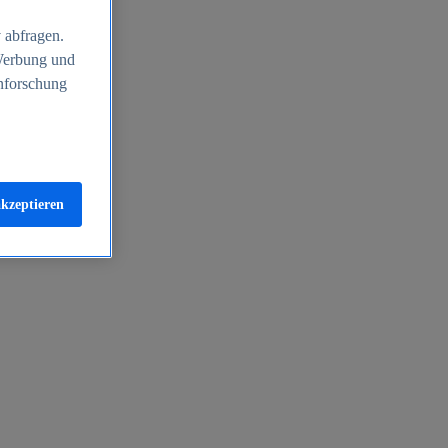
 abfragen.
 Werbung und
nforschung
akzeptieren