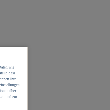
Daten wie
ellt, dass
können Ihre
einstellungen
ionen über
ken und zur