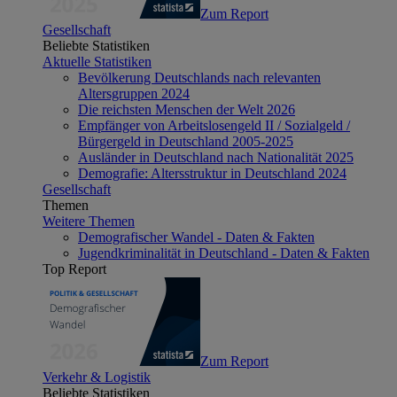
Zum Report
Gesellschaft
Beliebte Statistiken
Aktuelle Statistiken
Bevölkerung Deutschlands nach relevanten
Altersgruppen 2024
Die reichsten Menschen der Welt 2026
Empfänger von Arbeitslosengeld II / Sozialgeld /
Bürgergeld in Deutschland 2005-2025
Ausländer in Deutschland nach Nationalität 2025
Demografie: Altersstruktur in Deutschland 2024
Gesellschaft
Themen
Weitere Themen
Demografischer Wandel - Daten & Fakten
Jugendkriminalität in Deutschland - Daten & Fakten
Top Report
Zum Report
Verkehr & Logistik
Beliebte Statistiken