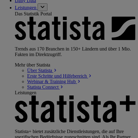
Daily Data
Leistungen
Das Statistik Portal
Trends aus 170 Branchen in 150+ Ländern und über 1 Mio.
Fakten im Direktzugriff.
Mehr über Statista
Über
Statista
Erste Schritte und
Hilfebereich
Webinar & Training
Hub
Statista
Connect
Leistungen
Statista+ bietet zusätzliche Dienstleistungen, die auf Ihre
spezifischen Bedürfnisse zugeschnitten sind. Als Ihr Partner