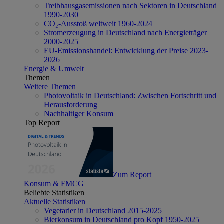
Treibhausgasemissionen nach Sektoren in Deutschland
1990-2030
CO₂-Ausstoß weltweit 1960-2024
Stromerzeugung in Deutschland nach Energieträger
2000-2025
EU-Emissionshandel: Entwicklung der Preise 2023-
2026
Energie & Umwelt
Themen
Weitere Themen
Photovoltaik in Deutschland: Zwischen Fortschritt und
Herausforderung
Nachhaltiger Konsum
Top Report
Zum Report
Konsum & FMCG
Beliebte Statistiken
Aktuelle Statistiken
Vegetarier in Deutschland 2015-2025
Bierkonsum in Deutschland pro Kopf 1950-2025