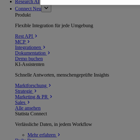
Research AI
Connect
Neu
Produkt
Flexible Integration für jede Umgebung
Rest API
MCP
Integrationen
Dokumentation
Demo buchen
KI-Assistenten
Schnelle Antworten, menschengeprüfte Insights
Marktforschung
Strategie
Marketing & PR
Sales
Alle ansehen
Statista Connect
Verlässliche Daten, in jedem Workflow
Mehr
erfahren