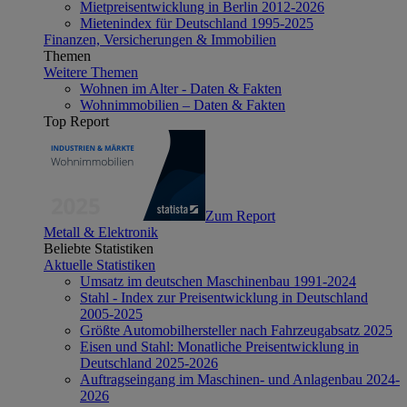
Mietpreisentwicklung in Berlin 2012-2026
Mietenindex für Deutschland 1995-2025
Finanzen, Versicherungen & Immobilien
Themen
Weitere Themen
Wohnen im Alter - Daten & Fakten
Wohnimmobilien – Daten & Fakten
Top Report
Zum Report
Metall & Elektronik
Beliebte Statistiken
Aktuelle Statistiken
Umsatz im deutschen Maschinenbau 1991-2024
Stahl - Index zur Preisentwicklung in Deutschland
2005-2025
Größte Automobilhersteller nach Fahrzeugabsatz 2025
Eisen und Stahl: Monatliche Preisentwicklung in
Deutschland 2025-2026
Auftragseingang im Maschinen- und Anlagenbau 2024-
2026