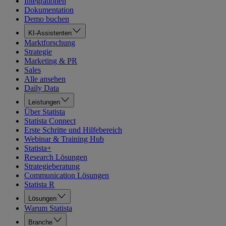
Integrationen
Dokumentation
Demo buchen
KI-Assistenten
Marktforschung
Strategie
Marketing & PR
Sales
Alle ansehen
Daily Data
Leistungen
Über Statista
Statista Connect
Erste Schritte und Hilfebereich
Webinar & Training Hub
Statista+
Research Lösungen
Strategieberatung
Communication Lösungen
Statista R
Lösungen
Warum Statista
Branche