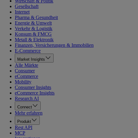
Wirtschaft & Politik
Gesellschaft
Internet
Pharma & Gesundheit
Energie & Umwelt
Verkehr & Logistik
Konsum & FMCG
Metall & Elektronik
Finanzen, Versicherungen & Immobilien
E-Commerce
Market Insights
Alle Märkte
Consumer
eCommerce
Mobility
Consumer Insights
eCommerce Insights
Research AI
Connect
Mehr erfahren
Produkt
Rest API
MCP