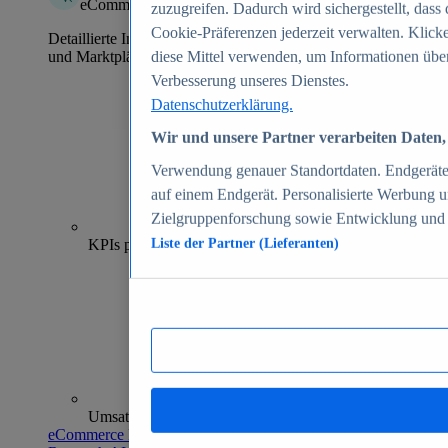
eCommerce Insights
zuzugreifen. Dadurch wird sichergestellt, dass 
Cookie-Präferenzen jederzeit verwalten. Klick
Detaillierte Informationen zu mehr als 39.000 Online-Shops
und Marktplätzen
diese Mittel verwenden, um Informationen über
Verbesserung unseres Dienstes.
Datenschutzerklärung.
Wir und unsere Partner verarbeiten Daten, 
Verwendung genauer Standortdaten. Endgeräteei
auf einem Endgerät. Personalisierte Werbung 
Zielgruppenforschung sowie Entwicklung und
70+
KPIs pro Shop
Liste der Partner (Lieferanten)
Umsatzanalysen und -prognosen
eCommerce Insights entdecken