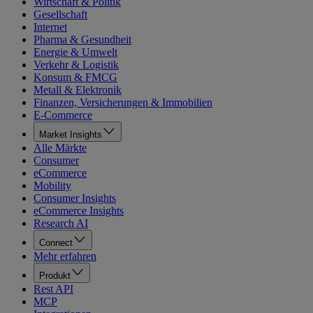
Wirtschaft & Politik
Gesellschaft
Internet
Pharma & Gesundheit
Energie & Umwelt
Verkehr & Logistik
Konsum & FMCG
Metall & Elektronik
Finanzen, Versicherungen & Immobilien
E-Commerce
Market Insights
Alle Märkte
Consumer
eCommerce
Mobility
Consumer Insights
eCommerce Insights
Research AI
Connect
Mehr erfahren
Produkt
Rest API
MCP