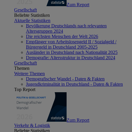
Zum Report
Gesellschaft
Beliebte Statistiken
Aktuelle Statistiken
Bevölkerung Deutschlands nach relevanten
Altersgruppen 2024
Die reichsten Menschen der Welt 2026
Empfänger von Arbeitslosengeld II / Sozialgeld /
Bürgergeld in Deutschland 2005-2025
Ausländer in Deutschland nach Nationalität 2025
Demografie: Altersstruktur in Deutschland 2024
Gesellschaft
Themen
Weitere Themen
Demografischer Wandel - Daten & Fakten
Jugendkriminalität in Deutschland - Daten & Fakten
Top Report
Zum Report
Verkehr & Logistik
Beliebte Statistiken