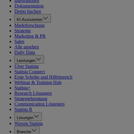
Integrationen
Dokumentation
Demo buchen
KI-Assistenten
Marktforschung
Strategie
Marketing & PR
Sales
Alle ansehen
Daily Data
Leistungen
Über Statista
Statista Connect
Erste Schritte und Hilfebereich
Webinar & Training Hub
Statista+
Research Lösungen
Strategieberatung
Communication Lösungen
Statista R
Lösungen
Warum Statista
Branche