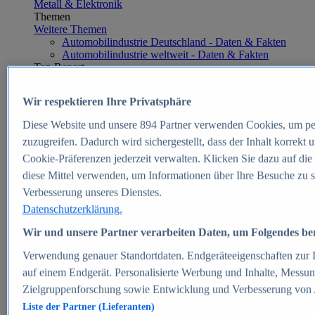
Metall & Elektronik
Themen
Weitere Themen
Automobilindustrie Deutschland - Daten & Fakten
Automobilindustrie weltweit - Daten & Fakten
Top Report
Wir respektieren Ihre Privatsphäre
Diese Website und unsere
894
Partner verwenden Cookies, um pe
Zum Report
zuzugreifen. Dadurch wird sichergestellt, dass der Inhalt korrekt
E-commerce
Cookie-Präferenzen jederzeit verwalten. Klicken Sie dazu auf die
Beliebte Statistiken
diese Mittel verwenden, um Informationen über Ihre Besuche zu s
Aktuelle Statistiken
E-Commerce - Entwicklung des Umsatzes in
Verbesserung unseres Dienstes.
Deutschland 1999-2025
Datenschutzerklärung.
Umsatz von Amazon in Deutschland und weltweit
2010-2025
Wir und unsere Partner verarbeiten Daten, um Folgendes bere
B2C-E-Commerce: Top-50 Online Shops in
Deutschland 2024
Verwendung genauer Standortdaten. Endgeräteeigenschaften zur Id
Marktanteile von Online-Zahlungsverfahren in
auf einem Endgerät. Personalisierte Werbung und Inhalte, Messu
Deutschland 2024
Zielgruppenforschung sowie Entwicklung und Verbesserung von
Umsatzstarke Warengruppen im Online-Handel in
Deutschland 2023-2025
Liste der Partner (Lieferanten)