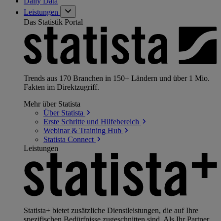
Daily Data
Leistungen
Das Statistik Portal
Trends aus 170 Branchen in 150+ Ländern und über 1 Mio.
Fakten im Direktzugriff.
Mehr über Statista
Über
Statista
Erste Schritte und
Hilfebereich
Webinar & Training
Hub
Statista
Connect
Leistungen
Statista+ bietet zusätzliche Dienstleistungen, die auf Ihre
spezifischen Bedürfnisse zugeschnitten sind. Als Ihr Partner