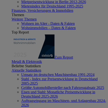
Mietpreisentwicklung in Berlin 2012-2026
Mietenindex für Deutschland 1995-2025
Finanzen, Versicherungen & Immobilien
Themen
Weitere Themen
Wohnen im Alter - Daten & Fakten
Wohnimmobilien – Daten & Fakten
Top Report
Zum Report
Metall & Elektronik
Beliebte Statistiken
Aktuelle Statistiken
Umsatz im deutschen Maschinenbau 1991-2024
Stahl - Index zur Preisentwicklung in Deutschland
2005-2025
Größte Automobilhersteller nach Fahrzeugabsatz 2025
Eisen und Stahl: Monatliche Preisentwicklung in
Deutschland 2025-2026
Auftragseingang im Maschinen- und Anlagenbau 2024-
2026