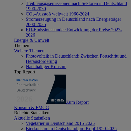
Treibhausgasemissionen nach Sektoren in Deutschland
1990-2030
CO₂-Ausstoß weltweit 1960-2024
Stromerzeugung in Deutschland nach Energieträger
2000-2025
EU-Emissionshandel: Entwicklung der Preise 2023-
2026
Energie & Umwelt
Themen
Weitere Themen
Photovoltaik in Deutschland: Zwischen Fortschritt und
Herausforderung
Nachhaltiger Konsum
Top Report
Zum Report
Konsum & FMCG
Beliebte Statistiken
Aktuelle Statistiken
Vegetarier in Deutschland 2015-2025
Bierkonsum in Deutschland pro Kopf 1950-2025