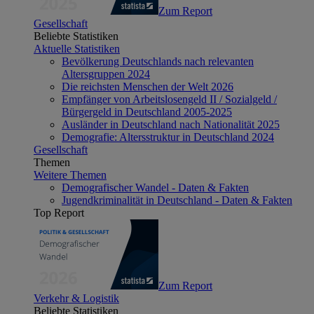
Zum Report
Gesellschaft
Beliebte Statistiken
Aktuelle Statistiken
Bevölkerung Deutschlands nach relevanten
Altersgruppen 2024
Die reichsten Menschen der Welt 2026
Empfänger von Arbeitslosengeld II / Sozialgeld /
Bürgergeld in Deutschland 2005-2025
Ausländer in Deutschland nach Nationalität 2025
Demografie: Altersstruktur in Deutschland 2024
Gesellschaft
Themen
Weitere Themen
Demografischer Wandel - Daten & Fakten
Jugendkriminalität in Deutschland - Daten & Fakten
Top Report
Zum Report
Verkehr & Logistik
Beliebte Statistiken