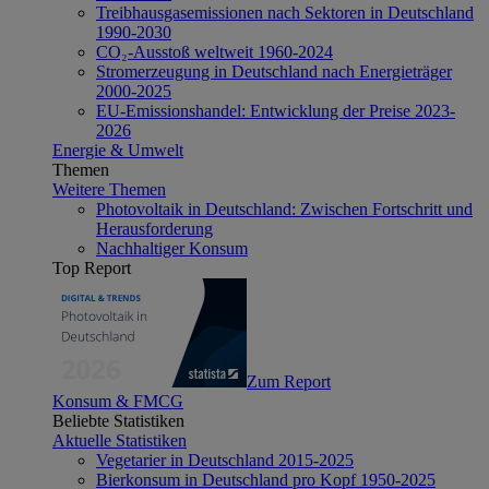
Treibhausgasemissionen nach Sektoren in Deutschland
1990-2030
CO₂-Ausstoß weltweit 1960-2024
Stromerzeugung in Deutschland nach Energieträger
2000-2025
EU-Emissionshandel: Entwicklung der Preise 2023-
2026
Energie & Umwelt
Themen
Weitere Themen
Photovoltaik in Deutschland: Zwischen Fortschritt und
Herausforderung
Nachhaltiger Konsum
Top Report
Zum Report
Konsum & FMCG
Beliebte Statistiken
Aktuelle Statistiken
Vegetarier in Deutschland 2015-2025
Bierkonsum in Deutschland pro Kopf 1950-2025