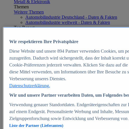
Metall & Elektronik
Themen
Weitere Themen
Automobilindustrie Deutschland - Daten & Fakten
Automobilindustrie weltweit - Daten & Fakten
Top Report
Wir respektieren Ihre Privatsphäre
Diese Website und unsere
894
Partner verwenden Cookies, um pe
Zum Report
zuzugreifen. Dadurch wird sichergestellt, dass der Inhalt korrekt
E-commerce
Cookie-Präferenzen jederzeit verwalten. Klicken Sie dazu auf die
Beliebte Statistiken
diese Mittel verwenden, um Informationen über Ihre Besuche zu s
Aktuelle Statistiken
E-Commerce - Entwicklung des Umsatzes in
Verbesserung unseres Dienstes.
Deutschland 1999-2025
Datenschutzerklärung.
Umsatz von Amazon in Deutschland und weltweit
2010-2025
Wir und unsere Partner verarbeiten Daten, um Folgendes bere
B2C-E-Commerce: Top-50 Online Shops in
Deutschland 2024
Verwendung genauer Standortdaten. Endgeräteeigenschaften zur Id
Marktanteile von Online-Zahlungsverfahren in
auf einem Endgerät. Personalisierte Werbung und Inhalte, Messu
Deutschland 2024
Zielgruppenforschung sowie Entwicklung und Verbesserung von
Umsatzstarke Warengruppen im Online-Handel in
Deutschland 2023-2025
Liste der Partner (Lieferanten)