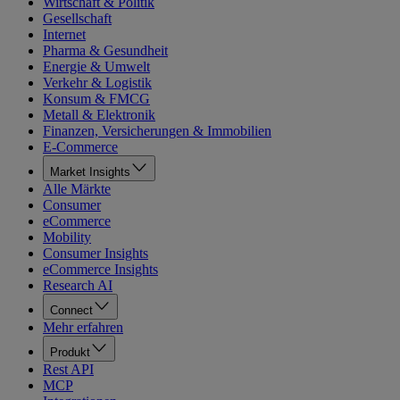
Wirtschaft & Politik
Gesellschaft
Internet
Pharma & Gesundheit
Energie & Umwelt
Verkehr & Logistik
Konsum & FMCG
Metall & Elektronik
Finanzen, Versicherungen & Immobilien
E-Commerce
Market Insights
Alle Märkte
Consumer
eCommerce
Mobility
Consumer Insights
eCommerce Insights
Research AI
Connect
Mehr erfahren
Produkt
Rest API
MCP