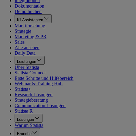
Integrationen
Dokumentation
Demo buchen
KI-Assistenten
Marktforschung
Strategie
Marketing & PR
Sales
Alle ansehen
Daily Data
Leistungen
Über Statista
Statista Connect
Erste Schritte und Hilfebereich
Webinar & Training Hub
Statista+
Research Lösungen
Strategieberatung
Communication Lösungen
Statista R
Lösungen
Warum Statista
Branche