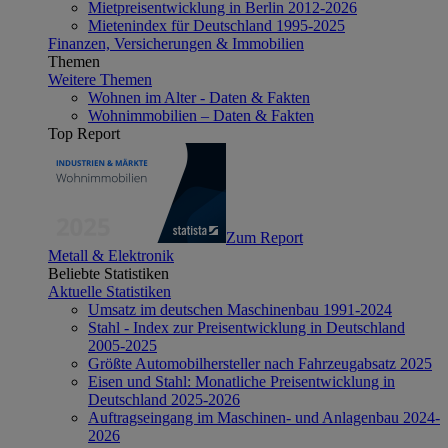
Mietpreisentwicklung in Berlin 2012-2026
Mietenindex für Deutschland 1995-2025
Finanzen, Versicherungen & Immobilien
Themen
Weitere Themen
Wohnen im Alter - Daten & Fakten
Wohnimmobilien – Daten & Fakten
Top Report
Zum Report
Metall & Elektronik
Beliebte Statistiken
Aktuelle Statistiken
Umsatz im deutschen Maschinenbau 1991-2024
Stahl - Index zur Preisentwicklung in Deutschland
2005-2025
Größte Automobilhersteller nach Fahrzeugabsatz 2025
Eisen und Stahl: Monatliche Preisentwicklung in
Deutschland 2025-2026
Auftragseingang im Maschinen- und Anlagenbau 2024-
2026