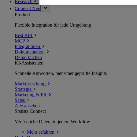
Research AI
Connect
Neu
Produkt
Flexible Integration für jede Umgebung
Rest API
MCP
Integrationen
Dokumentation
Demo buchen
KI-Assistenten
Schnelle Antworten, menschengeprüfte Insights
Marktforschung
Strategie
Marketing & PR
Sales
Alle ansehen
Statista Connect
Verlässliche Daten, in jedem Workflow
Mehr
erfahren