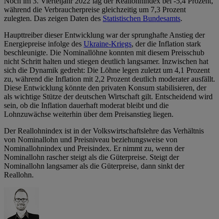
Noch im 3. Vierteljahr 2022 lag der Reallohnindex bei -5,4 Prozent,
während die Verbraucherpreise gleichzeitig um 7,3 Prozent
zulegten. Das zeigen Daten des
Statistischen Bundesamts
.
Haupttreiber dieser Entwicklung war der sprunghafte Anstieg der
Energiepreise infolge des
Ukraine-Kriegs
, der die Inflation stark
beschleunigte. Die Nominallöhne konnten mit diesem Preisschub
nicht Schritt halten und stiegen deutlich langsamer. Inzwischen hat
sich die Dynamik gedreht: Die Löhne legen zuletzt um 4,1 Prozent
zu, während die Inflation mit 2,2 Prozent deutlich moderater ausfällt.
Diese Entwicklung könnte den privaten Konsum stabilisieren, der
als wichtige Stütze der deutschen Wirtschaft gilt. Entscheidend wird
sein, ob die Inflation dauerhaft moderat bleibt und die
Lohnzuwächse weiterhin über dem Preisanstieg liegen.
Der Reallohnindex ist in der Volkswirtschaftslehre das Verhältnis
von Nominallohn und Preisniveau beziehungsweise von
Nominallohnindex und Preisindex. Er nimmt zu, wenn der
Nominallohn rascher steigt als die Güterpreise. Steigt der
Nominallohn langsamer als die Güterpreise, dann sinkt der
Reallohn.