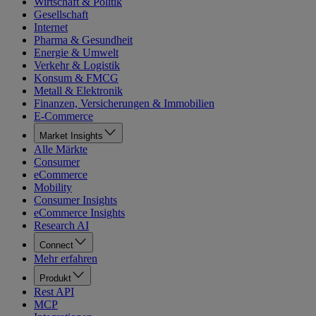
Wirtschaft & Politik
Gesellschaft
Internet
Pharma & Gesundheit
Energie & Umwelt
Verkehr & Logistik
Konsum & FMCG
Metall & Elektronik
Finanzen, Versicherungen & Immobilien
E-Commerce
Market Insights
Alle Märkte
Consumer
eCommerce
Mobility
Consumer Insights
eCommerce Insights
Research AI
Connect
Mehr erfahren
Produkt
Rest API
MCP