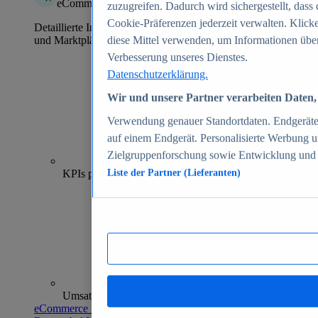
eCommerce Insights
zuzugreifen. Dadurch wird sichergestellt, dass 
Cookie-Präferenzen jederzeit verwalten. Klick
Detaillierte Informationen zu mehr als 39.000 Online-Shops
und Marktplätzen
diese Mittel verwenden, um Informationen über
Verbesserung unseres Dienstes.
Datenschutzerklärung.
Wir und unsere Partner verarbeiten Daten, 
Verwendung genauer Standortdaten. Endgeräteei
auf einem Endgerät. Personalisierte Werbung 
Zielgruppenforschung sowie Entwicklung und
70+
KPIs pro Shop
Liste der Partner (Lieferanten)
Umsatzanalysen und -prognosen
eCommerce Insights entdecken