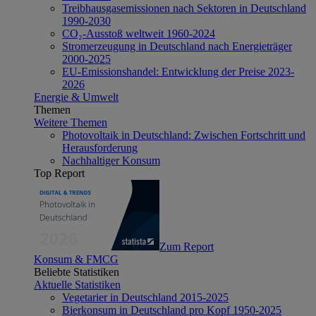
Treibhausgasemissionen nach Sektoren in Deutschland
1990-2030
CO₂-Ausstoß weltweit 1960-2024
Stromerzeugung in Deutschland nach Energieträger
2000-2025
EU-Emissionshandel: Entwicklung der Preise 2023-
2026
Energie & Umwelt
Themen
Weitere Themen
Photovoltaik in Deutschland: Zwischen Fortschritt und
Herausforderung
Nachhaltiger Konsum
Top Report
Zum Report
Konsum & FMCG
Beliebte Statistiken
Aktuelle Statistiken
Vegetarier in Deutschland 2015-2025
Bierkonsum in Deutschland pro Kopf 1950-2025