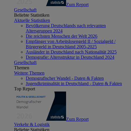
Zum Report
Gesellschaft
Beliebte Statistiken
Aktuelle Statistiken
Bevölkerung Deutschlands nach relevanten
Altersgruppen 2024
Die reichsten Menschen der Welt 2026
Empfänger von Arbeitslosengeld II / Sozialgeld /
Bürgergeld in Deutschland 2005-2025
Ausländer in Deutschland nach Nationalität 2025
Demografie: Altersstruktur in Deutschland 2024
Gesellschaft
Themen
Weitere Themen
Demografischer Wandel - Daten & Fakten
Jugendkriminalität in Deutschland - Daten & Fakten
Top Report
Zum Report
Verkehr & Logistik
Beliebte Statistiken