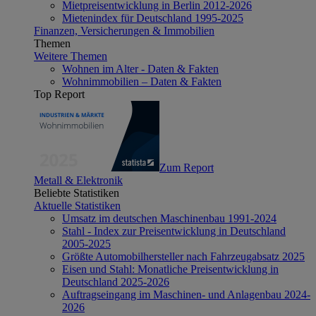
Mietpreisentwicklung in Berlin 2012-2026
Mietenindex für Deutschland 1995-2025
Finanzen, Versicherungen & Immobilien
Themen
Weitere Themen
Wohnen im Alter - Daten & Fakten
Wohnimmobilien – Daten & Fakten
Top Report
Zum Report
Metall & Elektronik
Beliebte Statistiken
Aktuelle Statistiken
Umsatz im deutschen Maschinenbau 1991-2024
Stahl - Index zur Preisentwicklung in Deutschland
2005-2025
Größte Automobilhersteller nach Fahrzeugabsatz 2025
Eisen und Stahl: Monatliche Preisentwicklung in
Deutschland 2025-2026
Auftragseingang im Maschinen- und Anlagenbau 2024-
2026