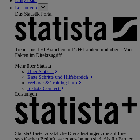
Daily Data
Leistungen
Das Statistik Portal
Trends aus 170 Branchen in 150+ Ländern und über 1 Mio.
Fakten im Direktzugriff.
Mehr über Statista
Über
Statista
Erste Schritte und
Hilfebereich
Webinar & Training
Hub
Statista
Connect
Leistungen
Statista+ bietet zusätzliche Dienstleistungen, die auf Ihre
spezifischen Bedürfnisse zugeschnitten sind. Als Ihr Partner