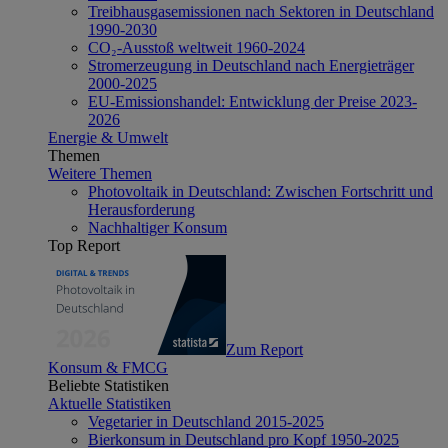
Treibhausgasemissionen nach Sektoren in Deutschland
1990-2030
CO₂-Ausstoß weltweit 1960-2024
Stromerzeugung in Deutschland nach Energieträger
2000-2025
EU-Emissionshandel: Entwicklung der Preise 2023-
2026
Energie & Umwelt
Themen
Weitere Themen
Photovoltaik in Deutschland: Zwischen Fortschritt und
Herausforderung
Nachhaltiger Konsum
Top Report
Zum Report
Konsum & FMCG
Beliebte Statistiken
Aktuelle Statistiken
Vegetarier in Deutschland 2015-2025
Bierkonsum in Deutschland pro Kopf 1950-2025