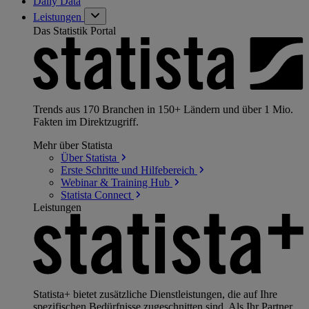
Daily Data
Leistungen
Das Statistik Portal
Trends aus 170 Branchen in 150+ Ländern und über 1 Mio.
Fakten im Direktzugriff.
Mehr über Statista
Über
Statista
Erste Schritte und
Hilfebereich
Webinar & Training
Hub
Statista
Connect
Leistungen
Statista+ bietet zusätzliche Dienstleistungen, die auf Ihre
spezifischen Bedürfnisse zugeschnitten sind. Als Ihr Partner