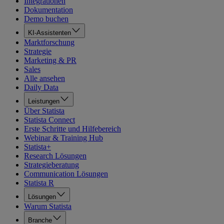
Integrationen
Dokumentation
Demo buchen
KI-Assistenten
Marktforschung
Strategie
Marketing & PR
Sales
Alle ansehen
Daily Data
Leistungen
Über Statista
Statista Connect
Erste Schritte und Hilfebereich
Webinar & Training Hub
Statista+
Research Lösungen
Strategieberatung
Communication Lösungen
Statista R
Lösungen
Warum Statista
Branche