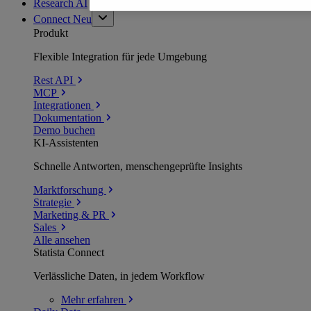
Research AI
Connect
Neu
Produkt
Flexible Integration für jede Umgebung
Rest API
MCP
Integrationen
Dokumentation
Demo buchen
KI-Assistenten
Schnelle Antworten, menschengeprüfte Insights
Marktforschung
Strategie
Marketing & PR
Sales
Alle ansehen
Statista Connect
Verlässliche Daten, in jedem Workflow
Mehr
erfahren