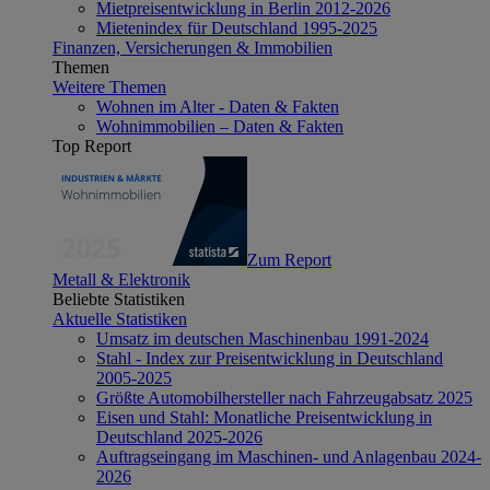
Mietpreisentwicklung in Berlin 2012-2026
Mietenindex für Deutschland 1995-2025
Finanzen, Versicherungen & Immobilien
Themen
Weitere Themen
Wohnen im Alter - Daten & Fakten
Wohnimmobilien – Daten & Fakten
Top Report
Zum Report
Metall & Elektronik
Beliebte Statistiken
Aktuelle Statistiken
Umsatz im deutschen Maschinenbau 1991-2024
Stahl - Index zur Preisentwicklung in Deutschland
2005-2025
Größte Automobilhersteller nach Fahrzeugabsatz 2025
Eisen und Stahl: Monatliche Preisentwicklung in
Deutschland 2025-2026
Auftragseingang im Maschinen- und Anlagenbau 2024-
2026