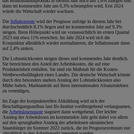
das Bruttoinlandsprodukt in diesem Jahr noch um 1,6% zulegen und
dann im kommenden Jahr um 0,3% schrumpfen wird. Erst 2024
würde die Wirtschaft wieder wachsen.
Die
Inflationsrate
wird der Prognose zufolge in diesem Jahr bei
durchschnittlich 8,1% liegen und im kommenden Jahr auf 9,3%
steigen. Ihren Höhepunkt wird sie voraussichtlich im ersten Quartal
2023 mit etwa 11% erreichen. Im Jahr 2024 wird sich die
Konjunktur allmählich wieder normalisieren, die Inflationsrate dann
auf 2,4% sinken.
Die Lohnstückkosten steigen dieses und kommendes Jahr deutlich.
Sie bezeichnen den Anteil der Arbeitskosten, die auf eine
Produkteinheit entfallen. Sie sind ein Maßstab für die Kosten-
Wettbewerbsfähigkeit eines Landes. Die deutsche Wirtschaft könnte
durch den besonders starken Anstieg der Lohnstückkosten also
Mühe haben, Marktanteile auf ihren internationalen Absatzmärkten
zu verteidigen.
Im Zuge der konjunkturellen Abkühlung wird sich der
Beschäftigungsaufbau laut Ifo-Institut vorübergehend verlangsamen,
die
Arbeitslosenquote
stagniert dann weitgehend. Der leichte
Anstieg der Arbeitslosen im kommenden Jahr geht dabei vor allem
auf den sprunghaften Anstieg der arbeitslosen ukrainischen
Staatsbürger im Sommer 2022 zurück, die im Prognosezeitraum nur
allmählich in den Arbeitsmarkt integriert werden.