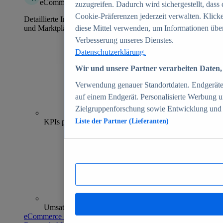
eCommerce Insights
zuzugreifen. Dadurch wird sichergestellt, dass 
Cookie-Präferenzen jederzeit verwalten. Klick
Detaillierte Informationen zu mehr als 39.000 Online-Shops
und Marktplätzen
diese Mittel verwenden, um Informationen über
Verbesserung unseres Dienstes.
Datenschutzerklärung.
Wir und unsere Partner verarbeiten Daten, 
Verwendung genauer Standortdaten. Endgeräteei
auf einem Endgerät. Personalisierte Werbung 
Zielgruppenforschung sowie Entwicklung und
70+
KPIs pro Shop
Liste der Partner (Lieferanten)
Umsatzanalysen und -prognosen
eCommerce Insights entdecken