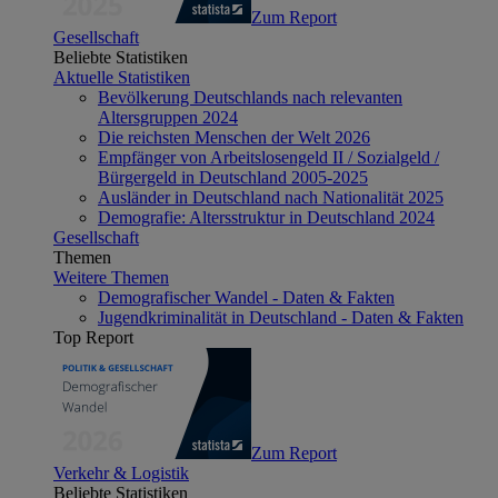
Zum Report
Gesellschaft
Beliebte Statistiken
Aktuelle Statistiken
Bevölkerung Deutschlands nach relevanten
Altersgruppen 2024
Die reichsten Menschen der Welt 2026
Empfänger von Arbeitslosengeld II / Sozialgeld /
Bürgergeld in Deutschland 2005-2025
Ausländer in Deutschland nach Nationalität 2025
Demografie: Altersstruktur in Deutschland 2024
Gesellschaft
Themen
Weitere Themen
Demografischer Wandel - Daten & Fakten
Jugendkriminalität in Deutschland - Daten & Fakten
Top Report
Zum Report
Verkehr & Logistik
Beliebte Statistiken