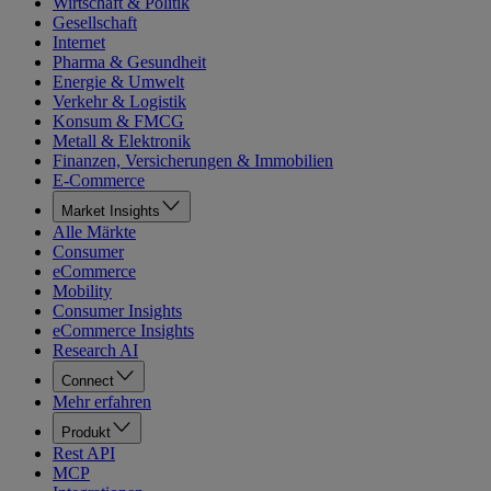
Wirtschaft & Politik
Gesellschaft
Internet
Pharma & Gesundheit
Energie & Umwelt
Verkehr & Logistik
Konsum & FMCG
Metall & Elektronik
Finanzen, Versicherungen & Immobilien
E-Commerce
Market Insights
Alle Märkte
Consumer
eCommerce
Mobility
Consumer Insights
eCommerce Insights
Research AI
Connect
Mehr erfahren
Produkt
Rest API
MCP