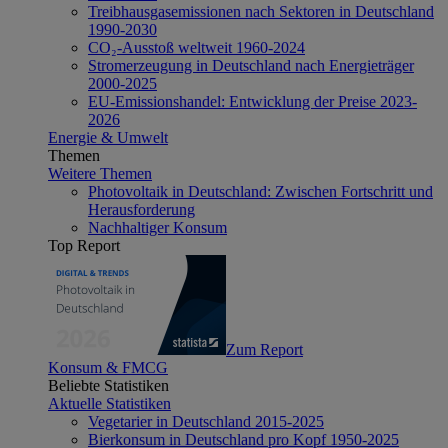
Treibhausgasemissionen nach Sektoren in Deutschland
1990-2030
CO₂-Ausstoß weltweit 1960-2024
Stromerzeugung in Deutschland nach Energieträger
2000-2025
EU-Emissionshandel: Entwicklung der Preise 2023-
2026
Energie & Umwelt
Themen
Weitere Themen
Photovoltaik in Deutschland: Zwischen Fortschritt und
Herausforderung
Nachhaltiger Konsum
Top Report
Zum Report
Konsum & FMCG
Beliebte Statistiken
Aktuelle Statistiken
Vegetarier in Deutschland 2015-2025
Bierkonsum in Deutschland pro Kopf 1950-2025