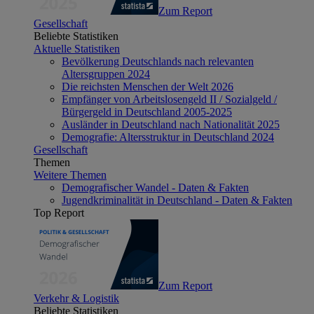
Zum Report
Gesellschaft
Beliebte Statistiken
Aktuelle Statistiken
Bevölkerung Deutschlands nach relevanten
Altersgruppen 2024
Die reichsten Menschen der Welt 2026
Empfänger von Arbeitslosengeld II / Sozialgeld /
Bürgergeld in Deutschland 2005-2025
Ausländer in Deutschland nach Nationalität 2025
Demografie: Altersstruktur in Deutschland 2024
Gesellschaft
Themen
Weitere Themen
Demografischer Wandel - Daten & Fakten
Jugendkriminalität in Deutschland - Daten & Fakten
Top Report
Zum Report
Verkehr & Logistik
Beliebte Statistiken