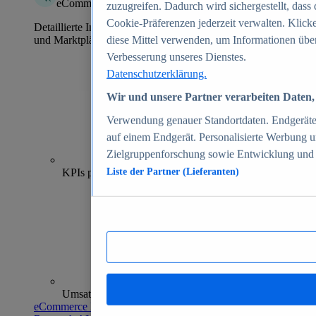
eCommerce Insights
zuzugreifen. Dadurch wird sichergestellt, dass 
Cookie-Präferenzen jederzeit verwalten. Klick
Detaillierte Informationen zu mehr als 39.000 Online-Shops
und Marktplätzen
diese Mittel verwenden, um Informationen über
Verbesserung unseres Dienstes.
Datenschutzerklärung.
Wir und unsere Partner verarbeiten Daten, 
Verwendung genauer Standortdaten. Endgeräteei
auf einem Endgerät. Personalisierte Werbung 
Zielgruppenforschung sowie Entwicklung und
70+
KPIs pro Shop
Liste der Partner (Lieferanten)
Umsatzanalysen und -prognosen
eCommerce Insights entdecken