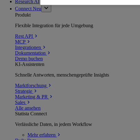
Research AI
Connect
Neu
Produkt
Flexible Integration für jede Umgebung
Rest API
MCP
Integrationen
Dokumentation
Demo buchen
KI-Assistenten
Schnelle Antworten, menschengeprüfte Insights
Marktforschung
Strategie
Marketing & PR
Sales
Alle ansehen
Statista Connect
Verlässliche Daten, in jedem Workflow
Mehr
erfahren