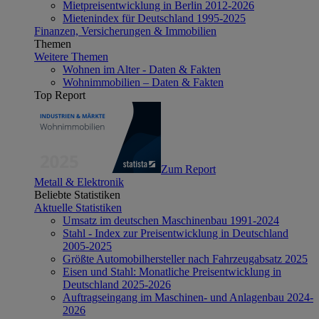
Mietpreisentwicklung in Berlin 2012-2026
Mietenindex für Deutschland 1995-2025
Finanzen, Versicherungen & Immobilien
Themen
Weitere Themen
Wohnen im Alter - Daten & Fakten
Wohnimmobilien – Daten & Fakten
Top Report
Zum Report
Metall & Elektronik
Beliebte Statistiken
Aktuelle Statistiken
Umsatz im deutschen Maschinenbau 1991-2024
Stahl - Index zur Preisentwicklung in Deutschland
2005-2025
Größte Automobilhersteller nach Fahrzeugabsatz 2025
Eisen und Stahl: Monatliche Preisentwicklung in
Deutschland 2025-2026
Auftragseingang im Maschinen- und Anlagenbau 2024-
2026