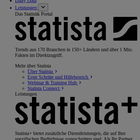
Daily Data
Leistungen
Das Statistik Portal
Trends aus 170 Branchen in 150+ Ländern und über 1 Mio.
Fakten im Direktzugriff.
Mehr über Statista
Über
Statista
Erste Schritte und
Hilfebereich
Webinar & Training
Hub
Statista
Connect
Leistungen
Statista+ bietet zusätzliche Dienstleistungen, die auf Ihre
spezifischen Bedürfnisse zugeschnitten sind. Als Ihr Partner