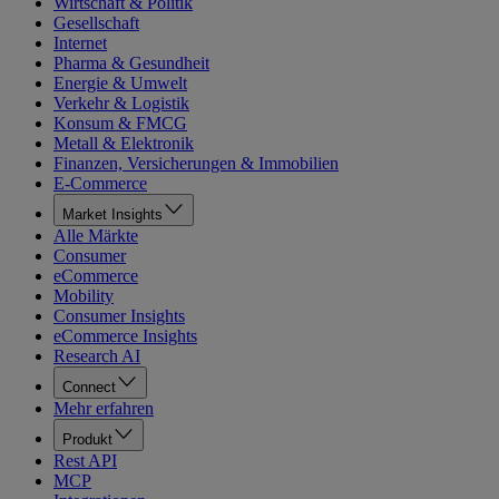
Wirtschaft & Politik
Gesellschaft
Internet
Pharma & Gesundheit
Energie & Umwelt
Verkehr & Logistik
Konsum & FMCG
Metall & Elektronik
Finanzen, Versicherungen & Immobilien
E-Commerce
Market Insights
Alle Märkte
Consumer
eCommerce
Mobility
Consumer Insights
eCommerce Insights
Research AI
Connect
Mehr erfahren
Produkt
Rest API
MCP