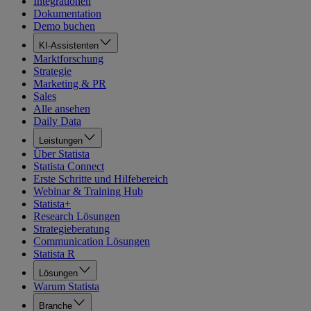
Integrationen
Dokumentation
Demo buchen
KI-Assistenten
Marktforschung
Strategie
Marketing & PR
Sales
Alle ansehen
Daily Data
Leistungen
Über Statista
Statista Connect
Erste Schritte und Hilfebereich
Webinar & Training Hub
Statista+
Research Lösungen
Strategieberatung
Communication Lösungen
Statista R
Lösungen
Warum Statista
Branche