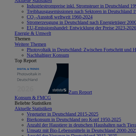
Aktuelle Statistiken
Industriestrompreise inkl. Stromsteuer in Deutschland 1
Treibhausgasemissionen nach Sektoren in Deutschland 
CO₂-Ausstoß weltweit 1960-2024
Stromerzeugung in Deutschland nach Energieträger 200
EU-Emissionshandel: Entwicklung der Preise 2023-202
Energie & Umwelt
Themen
Weitere Themen
Photovoltaik in Deutschland: Zwischen Fortschritt und 
Nachhaltiger Konsum
Top Report
Zum Report
Konsum & FMCG
Beliebte Statistiken
Aktuelle Statistiken
Vegetarier in Deutschland 2015-2025
Bierkonsum in Deutschland pro Kopf 1950-2025
Anzahl der Haustiere in deutschen Haushalten nach Tier
Umsatz mit Bio-Lebensmitteln in Deutschland 2000-202
Anzahl der Veganer in Deutschland 2015-2025