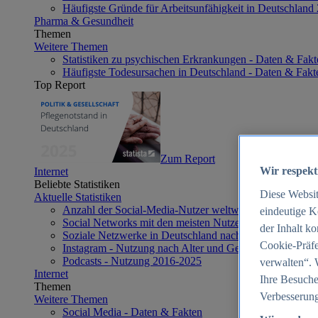
Häufigste Gründe für Arbeitsunfähigkeit in Deutschland
Pharma & Gesundheit
Themen
Weitere Themen
Statistiken zu psychischen Erkrankungen - Daten & Fakt
Häufigste Todesursachen in Deutschland - Daten & Fakt
Top Report
Zum Report
Wir respekt
Internet
Beliebte Statistiken
Diese Websi
Aktuelle Statistiken
Anzahl der Social-Media-Nutzer weltweit 2012-2025
eindeutige K
Social Networks mit den meisten Nutzern weltweit 2025
der Inhalt k
Soziale Netzwerke in Deutschland nach Generationen 2
Cookie-Präfe
Instagram - Nutzung nach Alter und Geschlecht in Deut
Podcasts - Nutzung 2016-2025
verwalten“. 
Internet
Ihre Besuche
Themen
Verbesserung
Weitere Themen
Social Media - Daten & Fakten