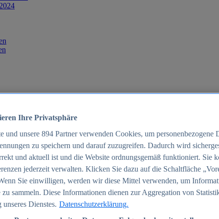
 2024
en
en
ieren Ihre Privatsphäre
te und unsere
894
Partner verwenden Cookies, um personenbezogene 
ennungen zu speichern und darauf zuzugreifen. Dadurch wird sichergest
orrekt und aktuell ist und die Website ordnungsgemäß funktioniert. Sie 
025
renzen jederzeit verwalten. Klicken Sie dazu auf die Schaltfläche „Vor
schland 2025
Wenn Sie einwilligen, werden wir diese Mittel verwenden, um Informat
 zu sammeln. Diese Informationen dienen zur Aggregation von Statisti
 unseres Dienstes.
Datenschutzerklärung.