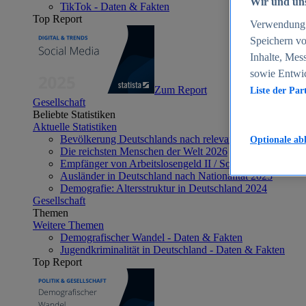
Wir und uns
TikTok - Daten & Fakten
Top Report
Verwendung g
Speichern vo
Inhalte, Mes
sowie Entwi
Zum Report
Liste der Par
Gesellschaft
Beliebte Statistiken
Aktuelle Statistiken
Bevölkerung Deutschlands nach relevanten Altersgrupp
Optionale ab
Die reichsten Menschen der Welt 2026
Empfänger von Arbeitslosengeld II / Sozialgeld / Bürge
Ausländer in Deutschland nach Nationalität 2025
Demografie: Altersstruktur in Deutschland 2024
Gesellschaft
Themen
Weitere Themen
Demografischer Wandel - Daten & Fakten
Jugendkriminalität in Deutschland - Daten & Fakten
Top Report