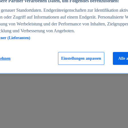
ere Partner verarbeiten Daten, um Folgendes bereitzustellen:
enauer Standortdaten. Endgeräteeigenschaften zur Identifikation aktiv
n oder Zugriff auf Informationen auf einem Endgerät. Personalisierte
sung von Werbeleistung und der Performance von Inhalten, Zielgruppe
cklung und Verbesserung von Angeboten.
tner (Lieferanten)
en 2024
lehnen
Einstellungen anpassen
Alle 
rgeld in Deutschland 2005-2025