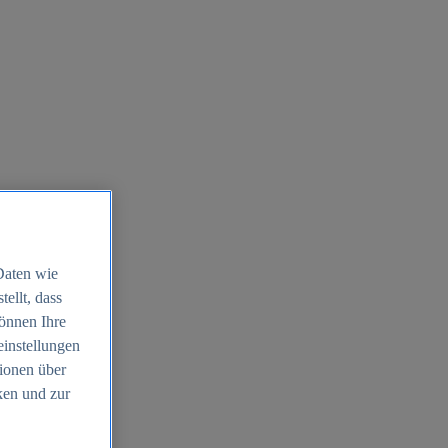
Daten wie
ellt, dass
können Ihre
einstellungen
ionen über
ken und zur