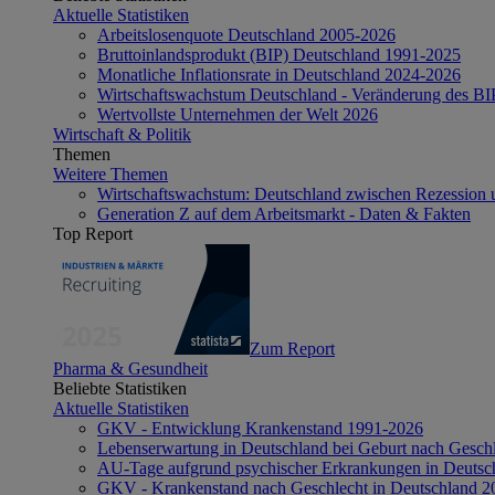
Aktuelle Statistiken
Arbeitslosenquote Deutschland 2005-2026
Bruttoinlandsprodukt (BIP) Deutschland 1991-2025
Monatliche Inflationsrate in Deutschland 2024-2026
Wirtschaftswachstum Deutschland - Veränderung des B
Wertvollste Unternehmen der Welt 2026
Wirtschaft & Politik
Themen
Weitere Themen
Wirtschaftswachstum: Deutschland zwischen Rezession 
Generation Z auf dem Arbeitsmarkt - Daten & Fakten
Top Report
Zum Report
Pharma & Gesundheit
Beliebte Statistiken
Aktuelle Statistiken
GKV - Entwicklung Krankenstand 1991-2026
Lebenserwartung in Deutschland bei Geburt nach Gesch
AU-Tage aufgrund psychischer Erkrankungen in Deutsc
GKV - Krankenstand nach Geschlecht in Deutschland 