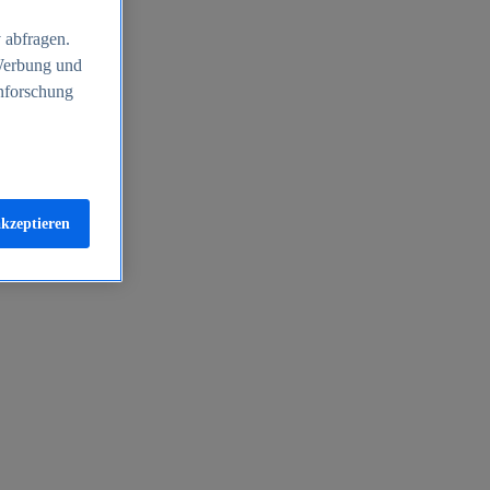
 abfragen.
 Werbung und
nforschung
akzeptieren