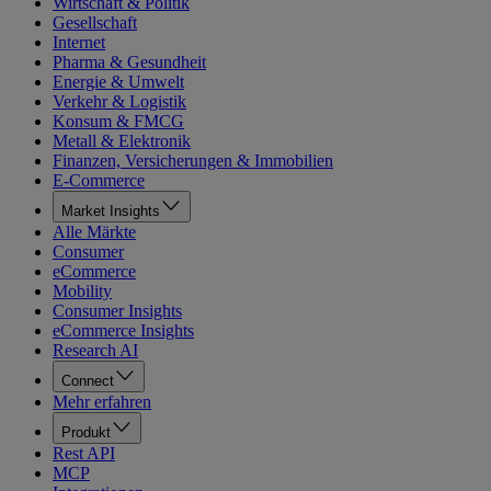
Wirtschaft & Politik
Gesellschaft
Internet
Pharma & Gesundheit
Energie & Umwelt
Verkehr & Logistik
Konsum & FMCG
Metall & Elektronik
Finanzen, Versicherungen & Immobilien
E-Commerce
Market Insights
Alle Märkte
Consumer
eCommerce
Mobility
Consumer Insights
eCommerce Insights
Research AI
Connect
Mehr erfahren
Produkt
Rest API
MCP