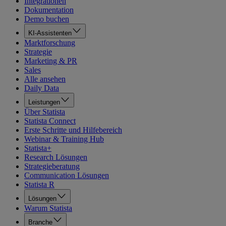
Integrationen
Dokumentation
Demo buchen
KI-Assistenten
Marktforschung
Strategie
Marketing & PR
Sales
Alle ansehen
Daily Data
Leistungen
Über Statista
Statista Connect
Erste Schritte und Hilfebereich
Webinar & Training Hub
Statista+
Research Lösungen
Strategieberatung
Communication Lösungen
Statista R
Lösungen
Warum Statista
Branche