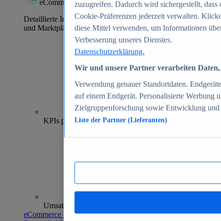
eCommerce Insights
zuzugreifen. Dadurch wird sichergestellt, dass 
Cookie-Präferenzen jederzeit verwalten. Klick
Detaillierte Informationen zu mehr als 39.000 Online-Shops
und Marktplätzen
diese Mittel verwenden, um Informationen über
Verbesserung unseres Dienstes.
Datenschutzerklärung.
Wir und unsere Partner verarbeiten Daten, 
Verwendung genauer Standortdaten. Endgeräteei
auf einem Endgerät. Personalisierte Werbung 
Zielgruppenforschung sowie Entwicklung und
70+
KPIs pro Shop
Liste der Partner (Lieferanten)
Umsatzanalysen und -prognosen
eCommerce Insights entdecken