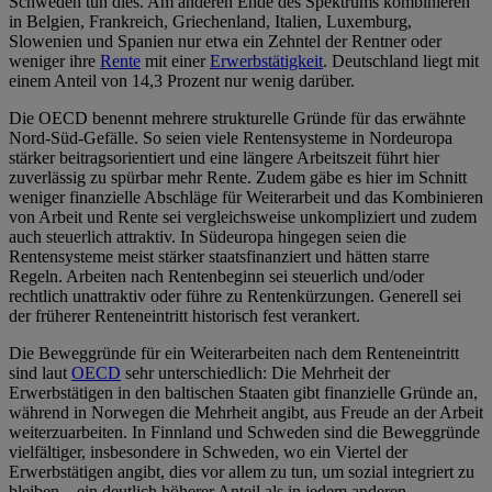
Schweden tun dies. Am anderen Ende des Spektrums kombinieren
in Belgien, Frankreich, Griechenland, Italien, Luxemburg,
Slowenien und Spanien nur etwa ein Zehntel der Rentner oder
weniger ihre
Rente
mit einer
Erwerbstätigkeit
. Deutschland liegt mit
einem Anteil von 14,3 Prozent nur wenig darüber.
Die OECD benennt mehrere strukturelle Gründe für das erwähnte
Nord-Süd-Gefälle. So seien viele Rentensysteme in Nordeuropa
stärker beitragsorientiert und eine längere Arbeitszeit führt hier
zuverlässig zu spürbar mehr Rente. Zudem gäbe es hier im Schnitt
weniger finanzielle Abschläge für Weiterarbeit und das Kombinieren
von Arbeit und Rente sei vergleichsweise unkompliziert und zudem
auch steuerlich attraktiv. In Südeuropa hingegen seien die
Rentensysteme meist stärker staatsfinanziert und hätten starre
Regeln. Arbeiten nach Rentenbeginn sei steuerlich und/oder
rechtlich unattraktiv oder führe zu Rentenkürzungen. Generell sei
der früherer Renteneintritt historisch fest verankert.
Die Beweggründe für ein Weiterarbeiten nach dem Renteneintritt
sind laut
OECD
sehr unterschiedlich: Die Mehrheit der
Erwerbstätigen in den baltischen Staaten gibt finanzielle Gründe an,
während in Norwegen die Mehrheit angibt, aus Freude an der Arbeit
weiterzuarbeiten. In Finnland und Schweden sind die Beweggründe
vielfältiger, insbesondere in Schweden, wo ein Viertel der
Erwerbstätigen angibt, dies vor allem zu tun, um sozial integriert zu
bleiben – ein deutlich höherer Anteil als in jedem anderen