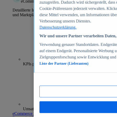
eCommerce Insights
zuzugreifen. Dadurch wird sichergestellt, dass 
Cookie-Präferenzen jederzeit verwalten. Klick
Detaillierte Informationen zu mehr als 39.000 Online-Shops
und Marktplätzen
diese Mittel verwenden, um Informationen über
Verbesserung unseres Dienstes.
Datenschutzerklärung.
Wir und unsere Partner verarbeiten Daten, 
Verwendung genauer Standortdaten. Endgeräteei
auf einem Endgerät. Personalisierte Werbung 
Zielgruppenforschung sowie Entwicklung und
70+
KPIs pro Shop
Liste der Partner (Lieferanten)
Umsatzanalysen und -prognosen
eCommerce Insights entdecken