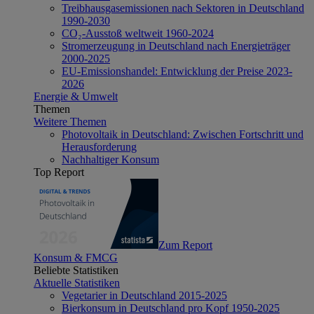
Treibhausgasemissionen nach Sektoren in Deutschland
1990-2030
CO₂-Ausstoß weltweit 1960-2024
Stromerzeugung in Deutschland nach Energieträger
2000-2025
EU-Emissionshandel: Entwicklung der Preise 2023-
2026
Energie & Umwelt
Themen
Weitere Themen
Photovoltaik in Deutschland: Zwischen Fortschritt und
Herausforderung
Nachhaltiger Konsum
Top Report
Zum Report
Konsum & FMCG
Beliebte Statistiken
Aktuelle Statistiken
Vegetarier in Deutschland 2015-2025
Bierkonsum in Deutschland pro Kopf 1950-2025