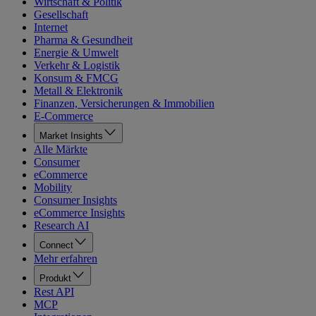
Wirtschaft & Politik
Gesellschaft
Internet
Pharma & Gesundheit
Energie & Umwelt
Verkehr & Logistik
Konsum & FMCG
Metall & Elektronik
Finanzen, Versicherungen & Immobilien
E-Commerce
Market Insights
Alle Märkte
Consumer
eCommerce
Mobility
Consumer Insights
eCommerce Insights
Research AI
Connect
Mehr erfahren
Produkt
Rest API
MCP