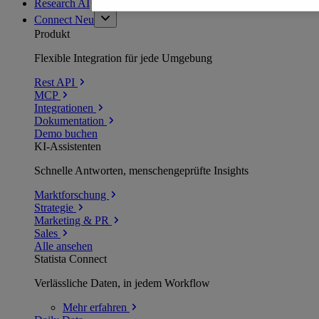
Research AI
Connect
Neu
Produkt
Flexible Integration für jede Umgebung
Rest API
MCP
Integrationen
Dokumentation
Demo buchen
KI-Assistenten
Schnelle Antworten, menschengeprüfte Insights
Marktforschung
Strategie
Marketing & PR
Sales
Alle ansehen
Statista Connect
Verlässliche Daten, in jedem Workflow
Mehr
erfahren