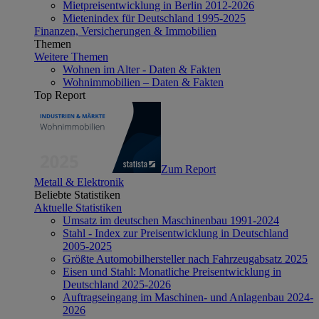
Mietpreisentwicklung in Berlin 2012-2026
Mietenindex für Deutschland 1995-2025
Finanzen, Versicherungen & Immobilien
Themen
Weitere Themen
Wohnen im Alter - Daten & Fakten
Wohnimmobilien – Daten & Fakten
Top Report
Zum Report
Metall & Elektronik
Beliebte Statistiken
Aktuelle Statistiken
Umsatz im deutschen Maschinenbau 1991-2024
Stahl - Index zur Preisentwicklung in Deutschland
2005-2025
Größte Automobilhersteller nach Fahrzeugabsatz 2025
Eisen und Stahl: Monatliche Preisentwicklung in
Deutschland 2025-2026
Auftragseingang im Maschinen- und Anlagenbau 2024-
2026