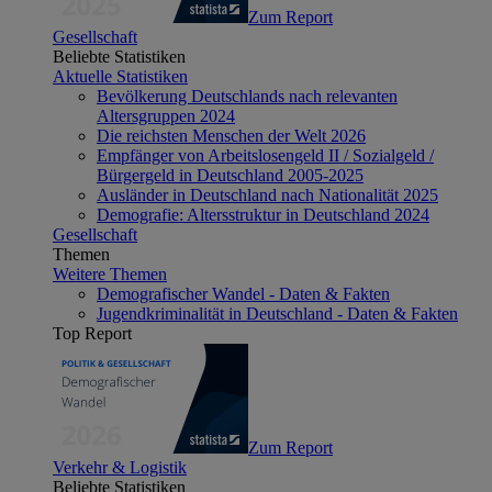
Zum Report
Gesellschaft
Beliebte Statistiken
Aktuelle Statistiken
Bevölkerung Deutschlands nach relevanten
Altersgruppen 2024
Die reichsten Menschen der Welt 2026
Empfänger von Arbeitslosengeld II / Sozialgeld /
Bürgergeld in Deutschland 2005-2025
Ausländer in Deutschland nach Nationalität 2025
Demografie: Altersstruktur in Deutschland 2024
Gesellschaft
Themen
Weitere Themen
Demografischer Wandel - Daten & Fakten
Jugendkriminalität in Deutschland - Daten & Fakten
Top Report
Zum Report
Verkehr & Logistik
Beliebte Statistiken