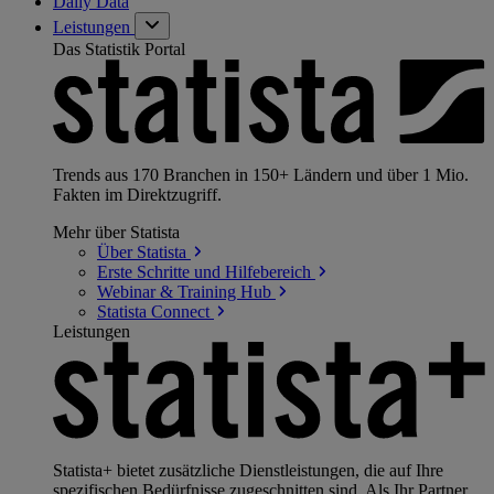
Daily Data
Leistungen
Das Statistik Portal
Trends aus 170 Branchen in 150+ Ländern und über 1 Mio.
Fakten im Direktzugriff.
Mehr über Statista
Über
Statista
Erste Schritte und
Hilfebereich
Webinar & Training
Hub
Statista
Connect
Leistungen
Statista+ bietet zusätzliche Dienstleistungen, die auf Ihre
spezifischen Bedürfnisse zugeschnitten sind. Als Ihr Partner