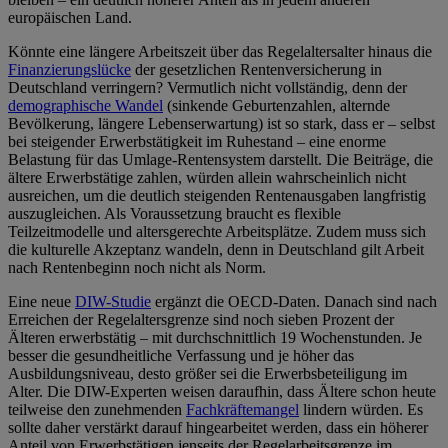
europäischen Land.
Könnte eine längere Arbeitszeit über das Regelaltersalter hinaus die
Finanzierungslücke
der gesetzlichen Rentenversicherung in
Deutschland verringern? Vermutlich nicht vollständig, denn der
demographische Wandel
(sinkende Geburtenzahlen, alternde
Bevölkerung, längere Lebenserwartung) ist so stark, dass er – selbst
bei steigender Erwerbstätigkeit im Ruhestand – eine enorme
Belastung für das Umlage‑Renten­system darstellt. Die Beiträge, die
ältere Erwerbstätige zahlen, würden allein wahrscheinlich nicht
ausreichen, um die deutlich steigenden Rentenausgaben langfristig
auszugleichen. Als Voraussetzung braucht es flexible
Teilzeitmodelle und altersgerechte Arbeitsplätze. Zudem muss sich
die kulturelle Akzeptanz wandeln, denn in Deutschland gilt Arbeit
nach Rentenbeginn noch nicht als Norm.
Eine neue
DIW-Studie
ergänzt die OECD-Daten. Danach sind nach
Erreichen der Regelaltersgrenze sind noch sieben Prozent der
Älteren erwerbstätig – mit durchschnittlich 19 Wochenstunden. Je
besser die gesundheitliche Verfassung und je höher das
Ausbildungsniveau, desto größer sei die Erwerbsbeteiligung im
Alter. Die DIW-Experten weisen daraufhin, dass Ältere schon heute
teilweise den zunehmenden
Fachkräftemangel
lindern würden. Es
sollte daher verstärkt darauf hingearbeitet werden, dass ein höherer
Anteil von Erwerbstätigen jenseits der Regelarbeitsgrenze im