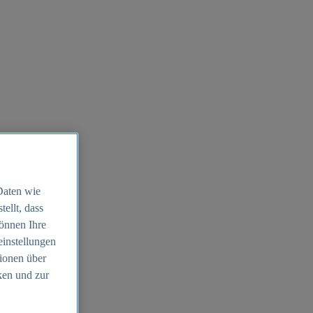
Daten wie
ellt, dass
können Ihre
einstellungen
ionen über
ken und zur