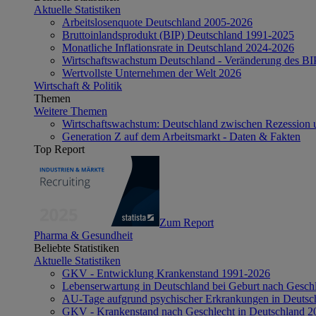
Aktuelle Statistiken
Arbeitslosenquote Deutschland 2005-2026
Bruttoinlandsprodukt (BIP) Deutschland 1991-2025
Monatliche Inflationsrate in Deutschland 2024-2026
Wirtschaftswachstum Deutschland - Veränderung des B
Wertvollste Unternehmen der Welt 2026
Wirtschaft & Politik
Themen
Weitere Themen
Wirtschaftswachstum: Deutschland zwischen Rezession 
Generation Z auf dem Arbeitsmarkt - Daten & Fakten
Top Report
Zum Report
Pharma & Gesundheit
Beliebte Statistiken
Aktuelle Statistiken
GKV - Entwicklung Krankenstand 1991-2026
Lebenserwartung in Deutschland bei Geburt nach Gesch
AU-Tage aufgrund psychischer Erkrankungen in Deutsc
GKV - Krankenstand nach Geschlecht in Deutschland 