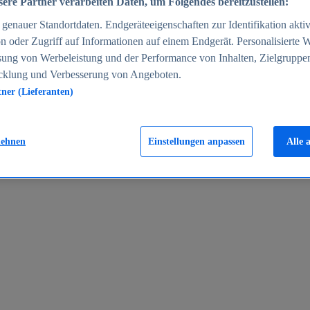
ere Partner verarbeiten Daten, um Folgendes bereitzustellen:
enauer Standortdaten. Endgeräteeigenschaften zur Identifikation aktiv
n oder Zugriff auf Informationen auf einem Endgerät. Personalisierte
sung von Werbeleistung und der Performance von Inhalten, Zielgruppe
cklung und Verbesserung von Angeboten.
tner (Lieferanten)
en 2024
lehnen
Einstellungen anpassen
Alle 
rgeld in Deutschland 2005-2025