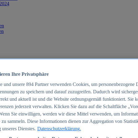
 2024
en
en
ieren Ihre Privatsphäre
te und unsere
894
Partner verwenden Cookies, um personenbezogene 
ennungen zu speichern und darauf zuzugreifen. Dadurch wird sichergest
orrekt und aktuell ist und die Website ordnungsgemäß funktioniert. Sie 
025
renzen jederzeit verwalten. Klicken Sie dazu auf die Schaltfläche „Vor
schland 2025
Wenn Sie einwilligen, werden wir diese Mittel verwenden, um Informat
 zu sammeln. Diese Informationen dienen zur Aggregation von Statisti
 unseres Dienstes.
Datenschutzerklärung.