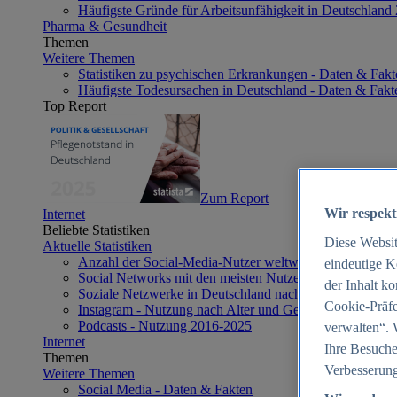
Häufigste Gründe für Arbeitsunfähigkeit in Deutschland
Pharma & Gesundheit
Themen
Weitere Themen
Statistiken zu psychischen Erkrankungen - Daten & Fakt
Häufigste Todesursachen in Deutschland - Daten & Fakt
Top Report
Zum Report
Wir respekt
Internet
Beliebte Statistiken
Diese Websi
Aktuelle Statistiken
Anzahl der Social-Media-Nutzer weltweit 2012-2025
eindeutige K
Social Networks mit den meisten Nutzern weltweit 2025
der Inhalt k
Soziale Netzwerke in Deutschland nach Generationen 2
Cookie-Präfe
Instagram - Nutzung nach Alter und Geschlecht in Deut
Podcasts - Nutzung 2016-2025
verwalten“. 
Internet
Ihre Besuche
Themen
Verbesserung
Weitere Themen
Social Media - Daten & Fakten