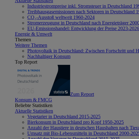
Aktuelle Statistiken
Industriestrompreise inkl. Stromsteuer in Deutschland 1
Treibhausgasemissionen nach Sektoren in Deutschland 
CO₂-Ausstoß weltweit 1960-2024
Stromerzeugung in Deutschland nach Energieträger 200
EU-Emissionshandel: Entwicklung der Preise 2023-202
Energie & Umwelt
Themen
Weitere Themen
Photovoltaik in Deutschland: Zwischen Fortschritt und 
Nachhaltiger Konsum
Top Report
Zum Report
Konsum & FMCG
Beliebte Statistiken
Aktuelle Statistiken
Vegetarier in Deutschland 2015-2025
Bierkonsum in Deutschland pro Kopf 1950-2025
Anzahl der Haustiere in deutschen Haushalten nach Tier
Umsatz mit Bio-Lebensmitteln in Deutschland 2000-202
Anzahl der Veganer in Deutschland 2015-2025