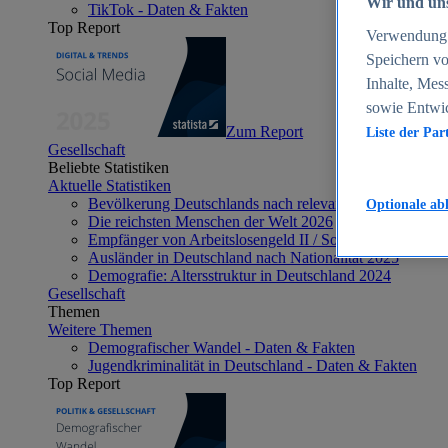
Wir und uns
TikTok - Daten & Fakten
Top Report
Verwendung g
Speichern vo
Inhalte, Mes
sowie Entwi
Zum Report
Liste der Par
Gesellschaft
Beliebte Statistiken
Aktuelle Statistiken
Bevölkerung Deutschlands nach relevanten Altersgrupp
Optionale ab
Die reichsten Menschen der Welt 2026
Empfänger von Arbeitslosengeld II / Sozialgeld / Bürge
Ausländer in Deutschland nach Nationalität 2025
Demografie: Altersstruktur in Deutschland 2024
Gesellschaft
Themen
Weitere Themen
Demografischer Wandel - Daten & Fakten
Jugendkriminalität in Deutschland - Daten & Fakten
Top Report