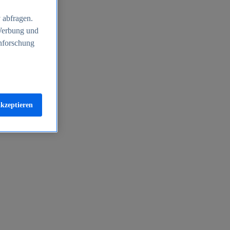
 abfragen.
 Werbung und
nforschung
akzeptieren