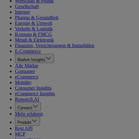
Wirtschaft & Politik
Gesellschaft
Internet
Pharma & Gesundheit
Energie & Umwelt
Verkehr & Logistik
Konsum & FMCG
Metall & Elektronik
Finanzen, Versicherungen & Immobilien
E-Commerce
Market Insights
Alle Märkte
Consumer
eCommerce
Mobility
Consumer Insights
eCommerce Insights
Research AI
Connect
Mehr erfahren
Produkt
Rest API
MCP