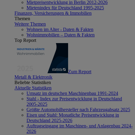
Mietpreisentwicklung in Berlin 2012-2026
Mietenindex für Deutschland 1995-2025
Finanzen, Versicherungen & Immobilien
Themen
Weitere Themen
Wohnen im Alter - Daten & Fakten
Wohnimmobilien – Daten & Fakten
Top Report
Zum Report
Metall & Elektronik
Beliebte Statistiken
Aktuelle Statistiken
Umsatz im deutschen Maschinenbau 1991-2024
Stahl - Index zur Preisentwicklung in Deutschland
2005-2025
Größte Automobilhersteller nach Fahrzeugabsatz 2025
Eisen und Stahl: Monatliche Preisentwicklung in
Deutschland 2025-2026
Auftragseingang im Maschinen- und Anlagenbau 2024-
2026