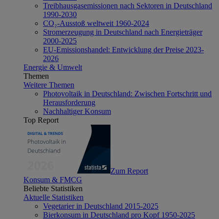
Treibhausgasemissionen nach Sektoren in Deutschland
1990-2030
CO₂-Ausstoß weltweit 1960-2024
Stromerzeugung in Deutschland nach Energieträger
2000-2025
EU-Emissionshandel: Entwicklung der Preise 2023-
2026
Energie & Umwelt
Themen
Weitere Themen
Photovoltaik in Deutschland: Zwischen Fortschritt und
Herausforderung
Nachhaltiger Konsum
Top Report
Zum Report
Konsum & FMCG
Beliebte Statistiken
Aktuelle Statistiken
Vegetarier in Deutschland 2015-2025
Bierkonsum in Deutschland pro Kopf 1950-2025