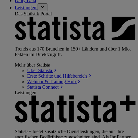
Daily Data
Leistungen
Das Statistik Portal
Trends aus 170 Branchen in 150+ Ländern und über 1 Mio.
Fakten im Direktzugriff.
Mehr über Statista
Über
Statista
Erste Schritte und
Hilfebereich
Webinar & Training
Hub
Statista
Connect
Leistungen
Statista+ bietet zusätzliche Dienstleistungen, die auf Ihre
spezifischen Bedürfnisse zugeschnitten sind. Als Ihr Partner