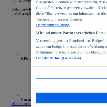
eCommerce Insights
zuzugreifen. Dadurch wird sichergestellt, dass 
Cookie-Präferenzen jederzeit verwalten. Klick
Detaillierte Informationen zu mehr als 39.000 Online-Shops
und Marktplätzen
diese Mittel verwenden, um Informationen über
Verbesserung unseres Dienstes.
Datenschutzerklärung.
Wir und unsere Partner verarbeiten Daten, 
Verwendung genauer Standortdaten. Endgeräteei
auf einem Endgerät. Personalisierte Werbung 
Zielgruppenforschung sowie Entwicklung und
70+
KPIs pro Shop
Liste der Partner (Lieferanten)
Umsatzanalysen und -prognosen
eCommerce Insights entdecken