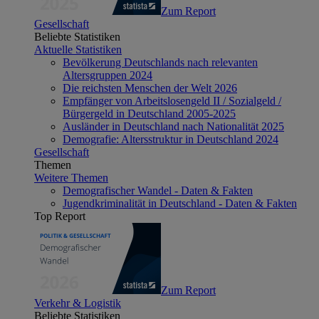
Zum Report
Gesellschaft
Beliebte Statistiken
Aktuelle Statistiken
Bevölkerung Deutschlands nach relevanten
Altersgruppen 2024
Die reichsten Menschen der Welt 2026
Empfänger von Arbeitslosengeld II / Sozialgeld /
Bürgergeld in Deutschland 2005-2025
Ausländer in Deutschland nach Nationalität 2025
Demografie: Altersstruktur in Deutschland 2024
Gesellschaft
Themen
Weitere Themen
Demografischer Wandel - Daten & Fakten
Jugendkriminalität in Deutschland - Daten & Fakten
Top Report
Zum Report
Verkehr & Logistik
Beliebte Statistiken