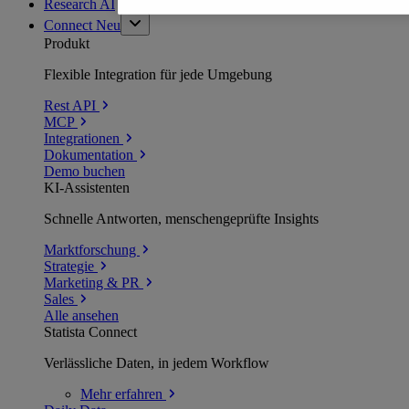
Research AI
Connect
Neu
Produkt
Flexible Integration für jede Umgebung
Rest API
MCP
Integrationen
Dokumentation
Demo buchen
KI-Assistenten
Schnelle Antworten, menschengeprüfte Insights
Marktforschung
Strategie
Marketing & PR
Sales
Alle ansehen
Statista Connect
Verlässliche Daten, in jedem Workflow
Mehr
erfahren