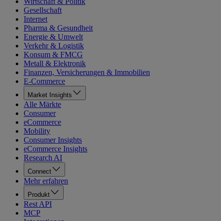
Wirtschaft & Politik
Gesellschaft
Internet
Pharma & Gesundheit
Energie & Umwelt
Verkehr & Logistik
Konsum & FMCG
Metall & Elektronik
Finanzen, Versicherungen & Immobilien
E-Commerce
Market Insights
Alle Märkte
Consumer
eCommerce
Mobility
Consumer Insights
eCommerce Insights
Research AI
Connect
Mehr erfahren
Produkt
Rest API
MCP