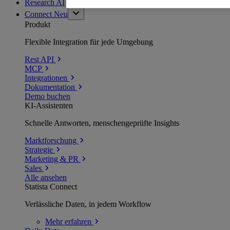
Research AI
Connect
Neu
Produkt
Flexible Integration für jede Umgebung
Rest API
MCP
Integrationen
Dokumentation
Demo buchen
KI-Assistenten
Schnelle Antworten, menschengeprüfte Insights
Marktforschung
Strategie
Marketing & PR
Sales
Alle ansehen
Statista Connect
Verlässliche Daten, in jedem Workflow
Mehr
erfahren