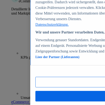
eCommerce Insights
zuzugreifen. Dadurch wird sichergestellt, dass 
Cookie-Präferenzen jederzeit verwalten. Klick
Detaillierte Informationen zu mehr als 39.000 Online-Shops
und Marktplätzen
diese Mittel verwenden, um Informationen über
Verbesserung unseres Dienstes.
Datenschutzerklärung.
Wir und unsere Partner verarbeiten Daten, 
Verwendung genauer Standortdaten. Endgeräteei
auf einem Endgerät. Personalisierte Werbung 
Zielgruppenforschung sowie Entwicklung und
70+
KPIs pro Shop
Liste der Partner (Lieferanten)
Umsatzanalysen und -prognosen
eCommerce Insights entdecken