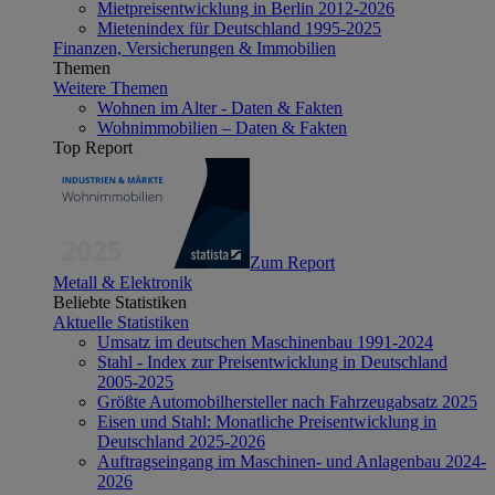
Mietpreisentwicklung in Berlin 2012-2026
Mietenindex für Deutschland 1995-2025
Finanzen, Versicherungen & Immobilien
Themen
Weitere Themen
Wohnen im Alter - Daten & Fakten
Wohnimmobilien – Daten & Fakten
Top Report
Zum Report
Metall & Elektronik
Beliebte Statistiken
Aktuelle Statistiken
Umsatz im deutschen Maschinenbau 1991-2024
Stahl - Index zur Preisentwicklung in Deutschland
2005-2025
Größte Automobilhersteller nach Fahrzeugabsatz 2025
Eisen und Stahl: Monatliche Preisentwicklung in
Deutschland 2025-2026
Auftragseingang im Maschinen- und Anlagenbau 2024-
2026