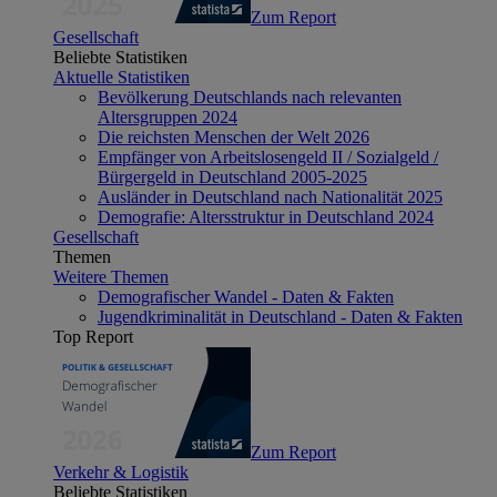
Zum Report
Gesellschaft
Beliebte Statistiken
Aktuelle Statistiken
Bevölkerung Deutschlands nach relevanten
Altersgruppen 2024
Die reichsten Menschen der Welt 2026
Empfänger von Arbeitslosengeld II / Sozialgeld /
Bürgergeld in Deutschland 2005-2025
Ausländer in Deutschland nach Nationalität 2025
Demografie: Altersstruktur in Deutschland 2024
Gesellschaft
Themen
Weitere Themen
Demografischer Wandel - Daten & Fakten
Jugendkriminalität in Deutschland - Daten & Fakten
Top Report
Zum Report
Verkehr & Logistik
Beliebte Statistiken