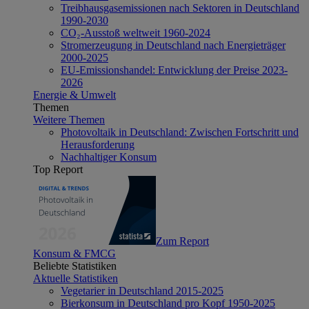
Treibhausgasemissionen nach Sektoren in Deutschland
1990-2030
CO₂-Ausstoß weltweit 1960-2024
Stromerzeugung in Deutschland nach Energieträger
2000-2025
EU-Emissionshandel: Entwicklung der Preise 2023-
2026
Energie & Umwelt
Themen
Weitere Themen
Photovoltaik in Deutschland: Zwischen Fortschritt und
Herausforderung
Nachhaltiger Konsum
Top Report
Zum Report
Konsum & FMCG
Beliebte Statistiken
Aktuelle Statistiken
Vegetarier in Deutschland 2015-2025
Bierkonsum in Deutschland pro Kopf 1950-2025