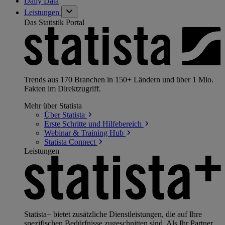
Daily Data
Leistungen
Das Statistik Portal
Trends aus 170 Branchen in 150+ Ländern und über 1 Mio.
Fakten im Direktzugriff.
Mehr über Statista
Über
Statista
Erste Schritte und
Hilfebereich
Webinar & Training
Hub
Statista
Connect
Leistungen
Statista+ bietet zusätzliche Dienstleistungen, die auf Ihre
spezifischen Bedürfnisse zugeschnitten sind. Als Ihr Partner