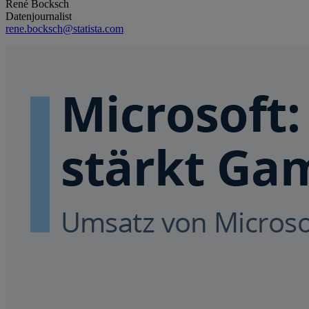
René Bocksch
Datenjournalist
rene.bocksch@statista.com