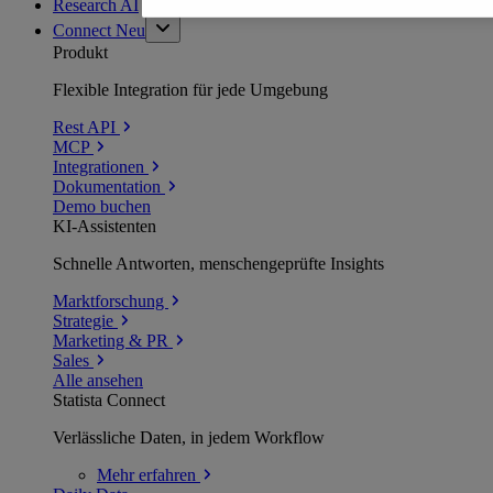
Research AI
Connect
Neu
Produkt
Flexible Integration für jede Umgebung
Rest API
MCP
Integrationen
Dokumentation
Demo buchen
KI-Assistenten
Schnelle Antworten, menschengeprüfte Insights
Marktforschung
Strategie
Marketing & PR
Sales
Alle ansehen
Statista Connect
Verlässliche Daten, in jedem Workflow
Mehr
erfahren