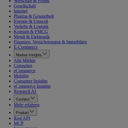
Wirtschaft & Politik
Gesellschaft
Internet
Pharma & Gesundheit
Energie & Umwelt
Verkehr & Logistik
Konsum & FMCG
Metall & Elektronik
Finanzen, Versicherungen & Immobilien
E-Commerce
Market Insights
Alle Märkte
Consumer
eCommerce
Mobility
Consumer Insights
eCommerce Insights
Research AI
Connect
Mehr erfahren
Produkt
Rest API
MCP