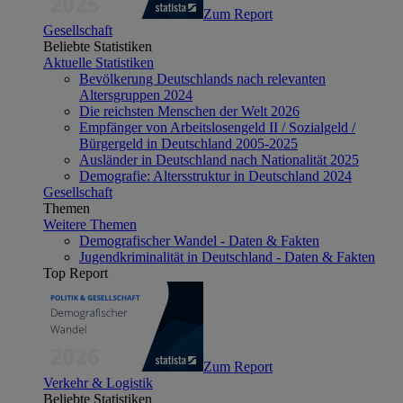
Zum Report
Gesellschaft
Beliebte Statistiken
Aktuelle Statistiken
Bevölkerung Deutschlands nach relevanten
Altersgruppen 2024
Die reichsten Menschen der Welt 2026
Empfänger von Arbeitslosengeld II / Sozialgeld /
Bürgergeld in Deutschland 2005-2025
Ausländer in Deutschland nach Nationalität 2025
Demografie: Altersstruktur in Deutschland 2024
Gesellschaft
Themen
Weitere Themen
Demografischer Wandel - Daten & Fakten
Jugendkriminalität in Deutschland - Daten & Fakten
Top Report
Zum Report
Verkehr & Logistik
Beliebte Statistiken