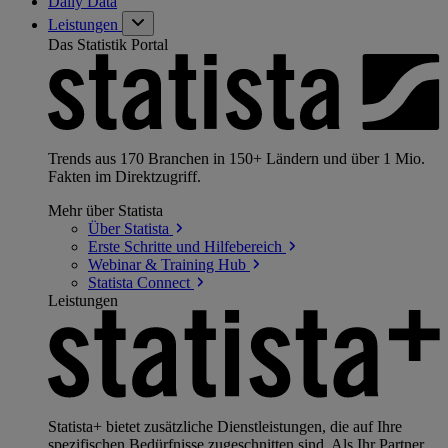
Daily Data
Leistungen
Das Statistik Portal
Trends aus 170 Branchen in 150+ Ländern und über 1 Mio.
Fakten im Direktzugriff.
Mehr über Statista
Über
Statista
Erste Schritte und
Hilfebereich
Webinar & Training
Hub
Statista
Connect
Leistungen
Statista+ bietet zusätzliche Dienstleistungen, die auf Ihre
spezifischen Bedürfnisse zugeschnitten sind. Als Ihr Partner