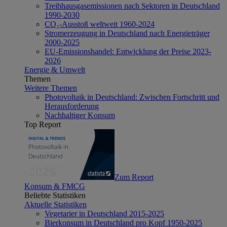
Treibhausgasemissionen nach Sektoren in Deutschland
1990-2030
CO₂-Ausstoß weltweit 1960-2024
Stromerzeugung in Deutschland nach Energieträger
2000-2025
EU-Emissionshandel: Entwicklung der Preise 2023-
2026
Energie & Umwelt
Themen
Weitere Themen
Photovoltaik in Deutschland: Zwischen Fortschritt und
Herausforderung
Nachhaltiger Konsum
Top Report
Zum Report
Konsum & FMCG
Beliebte Statistiken
Aktuelle Statistiken
Vegetarier in Deutschland 2015-2025
Bierkonsum in Deutschland pro Kopf 1950-2025