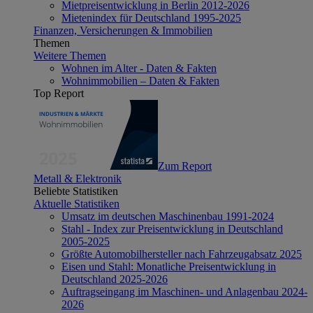
Mietpreisentwicklung in Berlin 2012-2026
Mietenindex für Deutschland 1995-2025
Finanzen, Versicherungen & Immobilien
Themen
Weitere Themen
Wohnen im Alter - Daten & Fakten
Wohnimmobilien – Daten & Fakten
Top Report
Zum Report
Metall & Elektronik
Beliebte Statistiken
Aktuelle Statistiken
Umsatz im deutschen Maschinenbau 1991-2024
Stahl - Index zur Preisentwicklung in Deutschland
2005-2025
Größte Automobilhersteller nach Fahrzeugabsatz 2025
Eisen und Stahl: Monatliche Preisentwicklung in
Deutschland 2025-2026
Auftragseingang im Maschinen- und Anlagenbau 2024-
2026