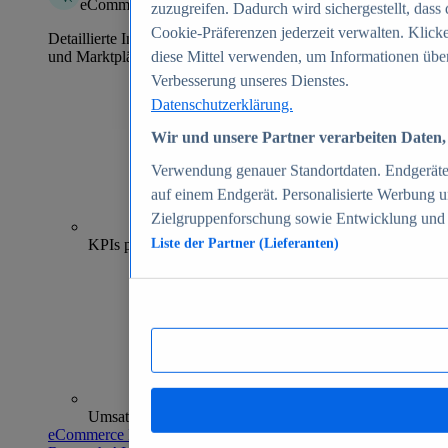
eCommerce Insights
zuzugreifen. Dadurch wird sichergestellt, dass 
Cookie-Präferenzen jederzeit verwalten. Klick
Detaillierte Informationen zu mehr als 39.000 Online-Shops
und Marktplätzen
diese Mittel verwenden, um Informationen über
Verbesserung unseres Dienstes.
Datenschutzerklärung.
Wir und unsere Partner verarbeiten Daten, 
Verwendung genauer Standortdaten. Endgeräteei
auf einem Endgerät. Personalisierte Werbung 
Zielgruppenforschung sowie Entwicklung und
70+
KPIs pro Shop
Liste der Partner (Lieferanten)
Umsatzanalysen und -prognosen
eCommerce Insights entdecken