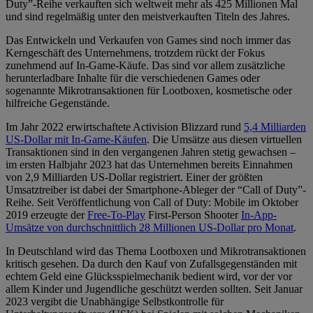
Duty”-Reihe verkauften sich weltweit mehr als 425 Millionen Mal
und sind regelmäßig unter den meistverkauften Titeln des Jahres.
Das Entwickeln und Verkaufen von Games sind noch immer das
Kerngeschäft des Unternehmens, trotzdem rückt der Fokus
zunehmend auf In-Game-Käufe. Das sind vor allem zusätzliche
herunterladbare Inhalte für die verschiedenen Games oder
sogenannte Mikrotransaktionen für Lootboxen, kosmetische oder
hilfreiche Gegenstände.
Im Jahr 2022 erwirtschaftete Activision Blizzard rund
5,4 Milliarden
US-Dollar mit In-Game-Käufen
. Die Umsätze aus diesen virtuellen
Transaktionen sind in den vergangenen Jahren stetig gewachsen –
im ersten Halbjahr 2023 hat das Unternehmen bereits Einnahmen
von 2,9 Milliarden US-Dollar registriert. Einer der größten
Umsatztreiber ist dabei der Smartphone-Ableger der “Call of Duty”-
Reihe. Seit Veröffentlichung von Call of Duty: Mobile im Oktober
2019 erzeugte der
Free-To-Play
First-Person Shooter
In-App-
Umsätze von durchschnittlich 28 Millionen US-Dollar pro Monat
.
In Deutschland wird das Thema Lootboxen und Mikrotransaktionen
kritisch gesehen. Da durch den Kauf von Zufallsgegenständen mit
echtem Geld eine Glücksspielmechanik bedient wird, vor der vor
allem Kinder und Jugendliche geschützt werden sollten. Seit Januar
2023 vergibt die Unabhängige Selbstkontrolle für