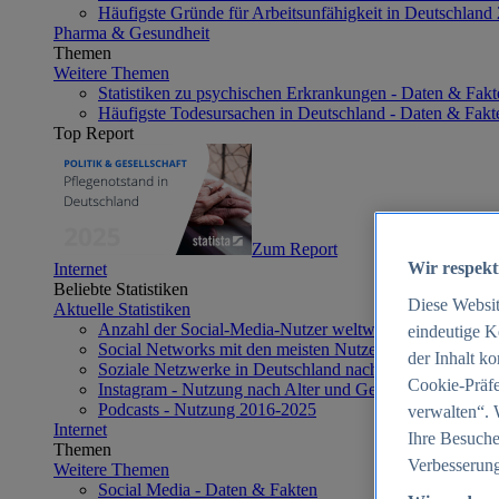
Häufigste Gründe für Arbeitsunfähigkeit in Deutschland
Pharma & Gesundheit
Themen
Weitere Themen
Statistiken zu psychischen Erkrankungen - Daten & Fakt
Häufigste Todesursachen in Deutschland - Daten & Fakt
Top Report
Zum Report
Wir respekt
Internet
Beliebte Statistiken
Diese Websi
Aktuelle Statistiken
Anzahl der Social-Media-Nutzer weltweit 2012-2025
eindeutige K
Social Networks mit den meisten Nutzern weltweit 2025
der Inhalt k
Soziale Netzwerke in Deutschland nach Generationen 2
Cookie-Präfe
Instagram - Nutzung nach Alter und Geschlecht in Deut
Podcasts - Nutzung 2016-2025
verwalten“. 
Internet
Ihre Besuche
Themen
Verbesserung
Weitere Themen
Social Media - Daten & Fakten