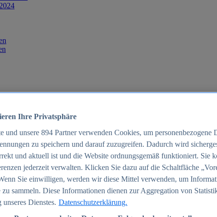
 2024
en
en
ieren Ihre Privatsphäre
te und unsere
894
Partner verwenden Cookies, um personenbezogene 
ennungen zu speichern und darauf zuzugreifen. Dadurch wird sichergest
orrekt und aktuell ist und die Website ordnungsgemäß funktioniert. Sie 
025
renzen jederzeit verwalten. Klicken Sie dazu auf die Schaltfläche „Vor
schland 2025
Wenn Sie einwilligen, werden wir diese Mittel verwenden, um Informat
 zu sammeln. Diese Informationen dienen zur Aggregation von Statisti
 unseres Dienstes.
Datenschutzerklärung.