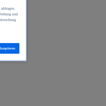
 abfragen.
 Werbung und
nforschung
akzeptieren