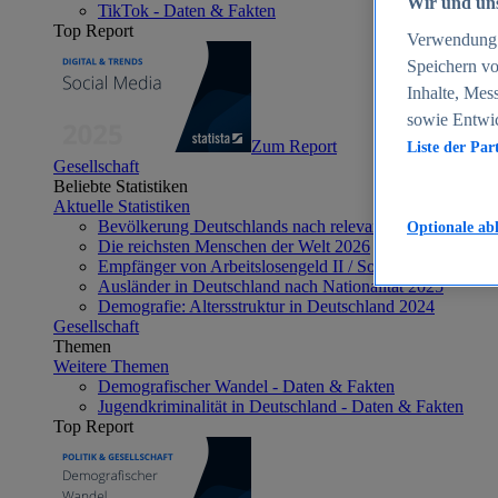
Wir und uns
TikTok - Daten & Fakten
Top Report
Verwendung g
Speichern vo
Inhalte, Mes
sowie Entwi
Zum Report
Liste der Par
Gesellschaft
Beliebte Statistiken
Aktuelle Statistiken
Bevölkerung Deutschlands nach relevanten Altersgrupp
Optionale ab
Die reichsten Menschen der Welt 2026
Empfänger von Arbeitslosengeld II / Sozialgeld / Bürge
Ausländer in Deutschland nach Nationalität 2025
Demografie: Altersstruktur in Deutschland 2024
Gesellschaft
Themen
Weitere Themen
Demografischer Wandel - Daten & Fakten
Jugendkriminalität in Deutschland - Daten & Fakten
Top Report