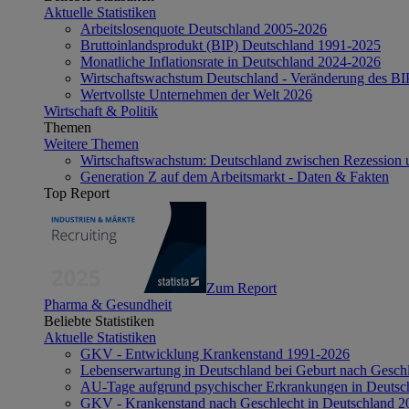
Aktuelle Statistiken
Arbeitslosenquote Deutschland 2005-2026
Bruttoinlandsprodukt (BIP) Deutschland 1991-2025
Monatliche Inflationsrate in Deutschland 2024-2026
Wirtschaftswachstum Deutschland - Veränderung des B
Wertvollste Unternehmen der Welt 2026
Wirtschaft & Politik
Themen
Weitere Themen
Wirtschaftswachstum: Deutschland zwischen Rezession 
Generation Z auf dem Arbeitsmarkt - Daten & Fakten
Top Report
Zum Report
Pharma & Gesundheit
Beliebte Statistiken
Aktuelle Statistiken
GKV - Entwicklung Krankenstand 1991-2026
Lebenserwartung in Deutschland bei Geburt nach Gesch
AU-Tage aufgrund psychischer Erkrankungen in Deutsc
GKV - Krankenstand nach Geschlecht in Deutschland 