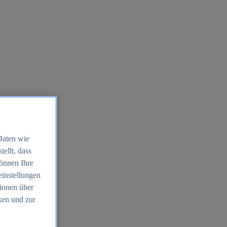
Daten wie
ellt, dass
können Ihre
einstellungen
ionen über
ken und zur