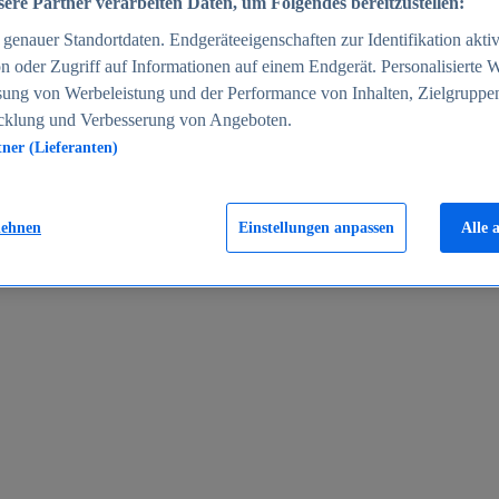
ere Partner verarbeiten Daten, um Folgendes bereitzustellen:
enauer Standortdaten. Endgeräteeigenschaften zur Identifikation aktiv
n oder Zugriff auf Informationen auf einem Endgerät. Personalisierte
sung von Werbeleistung und der Performance von Inhalten, Zielgruppe
cklung und Verbesserung von Angeboten.
tner (Lieferanten)
en 2024
lehnen
Einstellungen anpassen
Alle 
rgeld in Deutschland 2005-2025