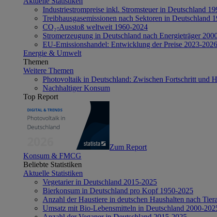
Aktuelle Statistiken
Industriestrompreise inkl. Stromsteuer in Deutschland 1
Treibhausgasemissionen nach Sektoren in Deutschland 
CO₂-Ausstoß weltweit 1960-2024
Stromerzeugung in Deutschland nach Energieträger 200
EU-Emissionshandel: Entwicklung der Preise 2023-202
Energie & Umwelt
Themen
Weitere Themen
Photovoltaik in Deutschland: Zwischen Fortschritt und 
Nachhaltiger Konsum
Top Report
Zum Report
Konsum & FMCG
Beliebte Statistiken
Aktuelle Statistiken
Vegetarier in Deutschland 2015-2025
Bierkonsum in Deutschland pro Kopf 1950-2025
Anzahl der Haustiere in deutschen Haushalten nach Tier
Umsatz mit Bio-Lebensmitteln in Deutschland 2000-202
Anzahl der Veganer in Deutschland 2015-2025