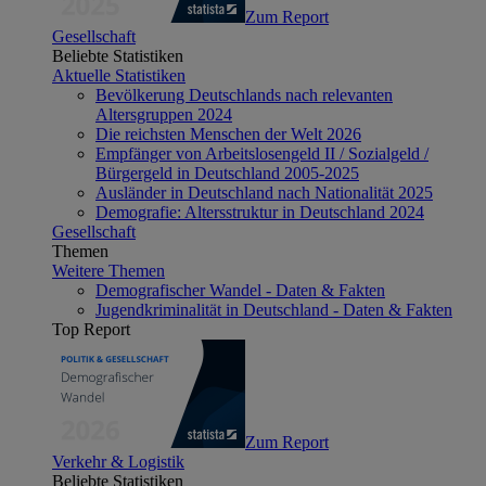
Zum Report
Gesellschaft
Beliebte Statistiken
Aktuelle Statistiken
Bevölkerung Deutschlands nach relevanten
Altersgruppen 2024
Die reichsten Menschen der Welt 2026
Empfänger von Arbeitslosengeld II / Sozialgeld /
Bürgergeld in Deutschland 2005-2025
Ausländer in Deutschland nach Nationalität 2025
Demografie: Altersstruktur in Deutschland 2024
Gesellschaft
Themen
Weitere Themen
Demografischer Wandel - Daten & Fakten
Jugendkriminalität in Deutschland - Daten & Fakten
Top Report
Zum Report
Verkehr & Logistik
Beliebte Statistiken