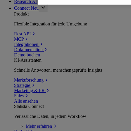
Research AI
Connect
Neu
Produkt
Flexible Integration für jede Umgebung
Rest API
MCP
Integrationen
Dokumentation
Demo buchen
KI-Assistenten
Schnelle Antworten, menschengeprüfte Insights
Marktforschung
Strategie
Marketing & PR
Sales
Alle ansehen
Statista Connect
Verlässliche Daten, in jedem Workflow
Mehr
erfahren