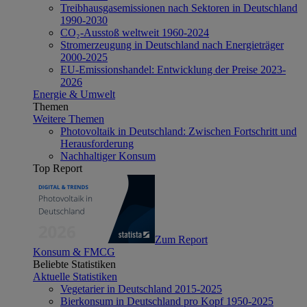
Treibhausgasemissionen nach Sektoren in Deutschland
1990-2030
CO₂-Ausstoß weltweit 1960-2024
Stromerzeugung in Deutschland nach Energieträger
2000-2025
EU-Emissionshandel: Entwicklung der Preise 2023-
2026
Energie & Umwelt
Themen
Weitere Themen
Photovoltaik in Deutschland: Zwischen Fortschritt und
Herausforderung
Nachhaltiger Konsum
Top Report
Zum Report
Konsum & FMCG
Beliebte Statistiken
Aktuelle Statistiken
Vegetarier in Deutschland 2015-2025
Bierkonsum in Deutschland pro Kopf 1950-2025