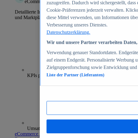
eCommerce Insights
zuzugreifen. Dadurch wird sichergestellt, dass 
Cookie-Präferenzen jederzeit verwalten. Klick
Detaillierte Informationen zu mehr als 39.000 Online-Shops
und Marktplätzen
diese Mittel verwenden, um Informationen über
Verbesserung unseres Dienstes.
Datenschutzerklärung.
Wir und unsere Partner verarbeiten Daten, 
Verwendung genauer Standortdaten. Endgeräteei
auf einem Endgerät. Personalisierte Werbung 
Zielgruppenforschung sowie Entwicklung und
70+
KPIs pro Shop
Liste der Partner (Lieferanten)
Umsatzanalysen und -prognosen
eCommerce Insights entdecken