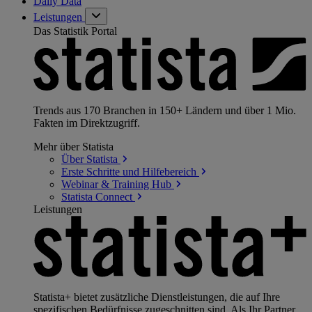
Daily Data
Leistungen
Das Statistik Portal
Trends aus 170 Branchen in 150+ Ländern und über 1 Mio.
Fakten im Direktzugriff.
Mehr über Statista
Über
Statista
Erste Schritte und
Hilfebereich
Webinar & Training
Hub
Statista
Connect
Leistungen
Statista+ bietet zusätzliche Dienstleistungen, die auf Ihre
spezifischen Bedürfnisse zugeschnitten sind. Als Ihr Partner