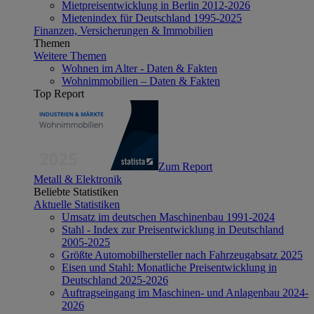
Mietpreisentwicklung in Berlin 2012-2026
Mietenindex für Deutschland 1995-2025
Finanzen, Versicherungen & Immobilien
Themen
Weitere Themen
Wohnen im Alter - Daten & Fakten
Wohnimmobilien – Daten & Fakten
Top Report
Zum Report
Metall & Elektronik
Beliebte Statistiken
Aktuelle Statistiken
Umsatz im deutschen Maschinenbau 1991-2024
Stahl - Index zur Preisentwicklung in Deutschland
2005-2025
Größte Automobilhersteller nach Fahrzeugabsatz 2025
Eisen und Stahl: Monatliche Preisentwicklung in
Deutschland 2025-2026
Auftragseingang im Maschinen- und Anlagenbau 2024-
2026