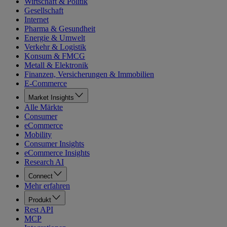
Wirtschaft & Politik
Gesellschaft
Internet
Pharma & Gesundheit
Energie & Umwelt
Verkehr & Logistik
Konsum & FMCG
Metall & Elektronik
Finanzen, Versicherungen & Immobilien
E-Commerce
Market Insights
Alle Märkte
Consumer
eCommerce
Mobility
Consumer Insights
eCommerce Insights
Research AI
Connect
Mehr erfahren
Produkt
Rest API
MCP