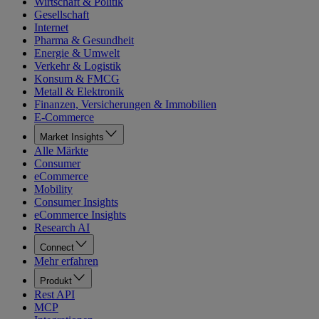
Wirtschaft & Politik
Gesellschaft
Internet
Pharma & Gesundheit
Energie & Umwelt
Verkehr & Logistik
Konsum & FMCG
Metall & Elektronik
Finanzen, Versicherungen & Immobilien
E-Commerce
Market Insights
Alle Märkte
Consumer
eCommerce
Mobility
Consumer Insights
eCommerce Insights
Research AI
Connect
Mehr erfahren
Produkt
Rest API
MCP