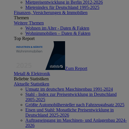
Mietpreisentwicklung in Berlin 2012-2026
Mietenindex für Deutschland 1995-2025
Finanzen, Versicherungen & Immobilien
Themen
Weitere Themen
Wohnen im Alter - Daten & Fakten
Wohnimmobilien – Daten & Fakten
Top Report
Zum Report
Metall & Elektronik
Beliebte Statistiken
Aktuelle Statistiken
Umsatz im deutschen Maschinenbau 1991-2024
Stahl - Index zur Preisentwicklung in Deutschland
2005-2025
Größte Automobilhersteller nach Fahrzeugabsatz 2025
Eisen und Stahl: Monatliche Preisentwicklung in
Deutschland 2025-2026
Auftragseingang im Maschinen- und Anlagenbau 2024-
2026