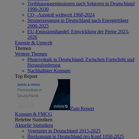
Treibhausgasemissionen nach Sektoren in Deutschland
1990-2030
CO₂-Ausstoß weltweit 1960-2024
Stromerzeugung in Deutschland nach Energieträger
2000-2025
EU-Emissionshandel: Entwicklung der Preise 2023-
2026
Energie & Umwelt
Themen
Weitere Themen
Photovoltaik in Deutschland: Zwischen Fortschritt und
Herausforderung
Nachhaltiger Konsum
Top Report
Zum Report
Konsum & FMCG
Beliebte Statistiken
Aktuelle Statistiken
Vegetarier in Deutschland 2015-2025
Bierkonsum in Deutschland pro Kopf 1950-2025