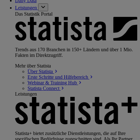
Daily Data
Leistungen
Das Statistik Portal
Trends aus 170 Branchen in 150+ Ländern und über 1 Mio.
Fakten im Direktzugriff.
Mehr über Statista
Über
Statista
Erste Schritte und
Hilfebereich
Webinar & Training
Hub
Statista
Connect
Leistungen
Statista+ bietet zusätzliche Dienstleistungen, die auf Ihre
spezifischen Bedürfnisse zugeschnitten sind. Als Ihr Partner