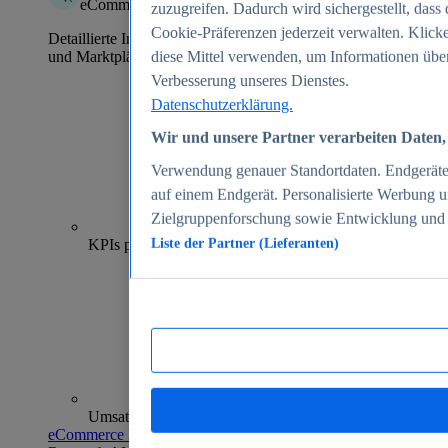
eCommerce Insights
zuzugreifen. Dadurch wird sichergestellt, dass 
Cookie-Präferenzen jederzeit verwalten. Klick
Detaillierte Informationen zu mehr als 39.000 Online-Shops
und Marktplätzen
diese Mittel verwenden, um Informationen über
Verbesserung unseres Dienstes.
Datenschutzerklärung.
Wir und unsere Partner verarbeiten Daten, 
Verwendung genauer Standortdaten. Endgeräteei
auf einem Endgerät. Personalisierte Werbung 
Zielgruppenforschung sowie Entwicklung und
70+
KPIs pro Shop
Liste der Partner (Lieferanten)
Umsatzanalysen und -prognosen
eCommerce Insights entdecken