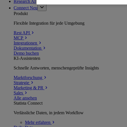
Research AI
Connect
Neu
Produkt
Flexible Integration für jede Umgebung
Rest API
MCP
Integrationen
Dokumentation
Demo buchen
KI-Assistenten
Schnelle Antworten, menschengeprüfte Insights
Marktforschung
Strategie
Marketing & PR
Sales
Alle ansehen
Statista Connect
Verlässliche Daten, in jedem Workflow
Mehr
erfahren