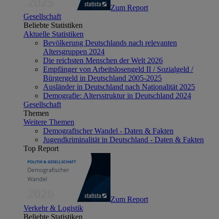
Zum Report
Gesellschaft
Beliebte Statistiken
Aktuelle Statistiken
Bevölkerung Deutschlands nach relevanten
Altersgruppen 2024
Die reichsten Menschen der Welt 2026
Empfänger von Arbeitslosengeld II / Sozialgeld /
Bürgergeld in Deutschland 2005-2025
Ausländer in Deutschland nach Nationalität 2025
Demografie: Altersstruktur in Deutschland 2024
Gesellschaft
Themen
Weitere Themen
Demografischer Wandel - Daten & Fakten
Jugendkriminalität in Deutschland - Daten & Fakten
Top Report
Zum Report
Verkehr & Logistik
Beliebte Statistiken