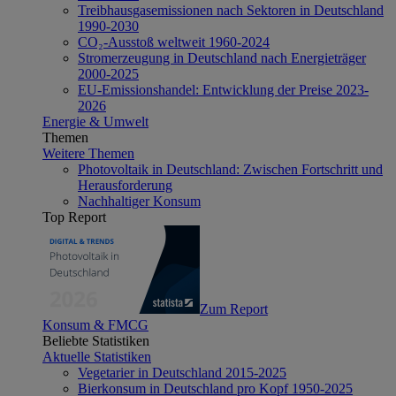
Treibhausgasemissionen nach Sektoren in Deutschland
1990-2030
CO₂-Ausstoß weltweit 1960-2024
Stromerzeugung in Deutschland nach Energieträger
2000-2025
EU-Emissionshandel: Entwicklung der Preise 2023-
2026
Energie & Umwelt
Themen
Weitere Themen
Photovoltaik in Deutschland: Zwischen Fortschritt und
Herausforderung
Nachhaltiger Konsum
Top Report
Zum Report
Konsum & FMCG
Beliebte Statistiken
Aktuelle Statistiken
Vegetarier in Deutschland 2015-2025
Bierkonsum in Deutschland pro Kopf 1950-2025