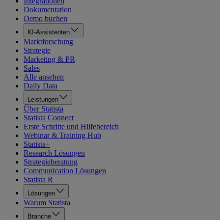
Integrationen
Dokumentation
Demo buchen
KI-Assistenten
Marktforschung
Strategie
Marketing & PR
Sales
Alle ansehen
Daily Data
Leistungen
Über Statista
Statista Connect
Erste Schritte und Hilfebereich
Webinar & Training Hub
Statista+
Research Lösungen
Strategieberatung
Communication Lösungen
Statista R
Lösungen
Warum Statista
Branche