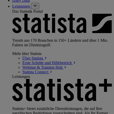
Daily Data
Leistungen
Das Statistik Portal
Trends aus 170 Branchen in 150+ Ländern und über 1 Mio.
Fakten im Direktzugriff.
Mehr über Statista
Über
Statista
Erste Schritte und
Hilfebereich
Webinar & Training
Hub
Statista
Connect
Leistungen
Statista+ bietet zusätzliche Dienstleistungen, die auf Ihre
spezifischen Bedürfnisse zugeschnitten sind. Als Ihr Partner