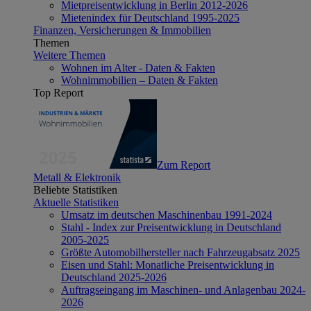
Mietpreisentwicklung in Berlin 2012-2026
Mietenindex für Deutschland 1995-2025
Finanzen, Versicherungen & Immobilien
Themen
Weitere Themen
Wohnen im Alter - Daten & Fakten
Wohnimmobilien – Daten & Fakten
Top Report
Zum Report
Metall & Elektronik
Beliebte Statistiken
Aktuelle Statistiken
Umsatz im deutschen Maschinenbau 1991-2024
Stahl - Index zur Preisentwicklung in Deutschland
2005-2025
Größte Automobilhersteller nach Fahrzeugabsatz 2025
Eisen und Stahl: Monatliche Preisentwicklung in
Deutschland 2025-2026
Auftragseingang im Maschinen- und Anlagenbau 2024-
2026