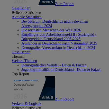
Zum Report
Gesellschaft
Beliebte Statistiken
Aktuelle Statistiken
Bevölkerung Deutschlands nach relevanten
Altersgruppen 2024
Die reichsten Menschen der Welt 2026
Empfänger von Arbeitslosengeld II / Sozialgeld /
Bürgergeld in Deutschland 2005-2025
Ausländer in Deutschland nach Nationalität 2025
Demografie: Altersstruktur in Deutschland 2024
Gesellschaft
Themen
Weitere Themen
Demografischer Wandel - Daten & Fakten
Jugendkriminalität in Deutschland - Daten & Fakten
Top Report
Zum Report
Verkehr & Logistik
Beliebte Statistiken