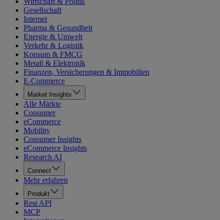
Wirtschaft & Politik
Gesellschaft
Internet
Pharma & Gesundheit
Energie & Umwelt
Verkehr & Logistik
Konsum & FMCG
Metall & Elektronik
Finanzen, Versicherungen & Immobilien
E-Commerce
Market Insights
Alle Märkte
Consumer
eCommerce
Mobility
Consumer Insights
eCommerce Insights
Research AI
Connect
Mehr erfahren
Produkt
Rest API
MCP