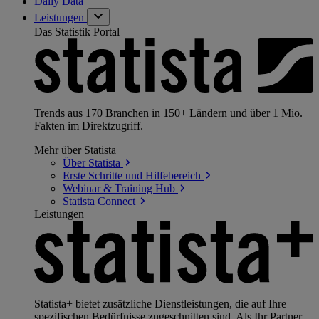
Daily Data
Leistungen
Das Statistik Portal
Trends aus 170 Branchen in 150+ Ländern und über 1 Mio.
Fakten im Direktzugriff.
Mehr über Statista
Über
Statista
Erste Schritte und
Hilfebereich
Webinar & Training
Hub
Statista
Connect
Leistungen
Statista+ bietet zusätzliche Dienstleistungen, die auf Ihre
spezifischen Bedürfnisse zugeschnitten sind. Als Ihr Partner