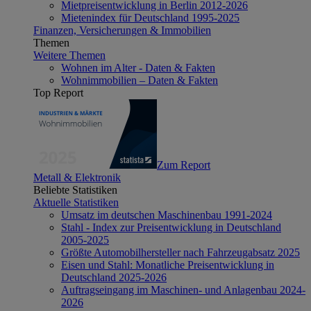
Mietpreisentwicklung in Berlin 2012-2026
Mietenindex für Deutschland 1995-2025
Finanzen, Versicherungen & Immobilien
Themen
Weitere Themen
Wohnen im Alter - Daten & Fakten
Wohnimmobilien – Daten & Fakten
Top Report
Zum Report
Metall & Elektronik
Beliebte Statistiken
Aktuelle Statistiken
Umsatz im deutschen Maschinenbau 1991-2024
Stahl - Index zur Preisentwicklung in Deutschland
2005-2025
Größte Automobilhersteller nach Fahrzeugabsatz 2025
Eisen und Stahl: Monatliche Preisentwicklung in
Deutschland 2025-2026
Auftragseingang im Maschinen- und Anlagenbau 2024-
2026