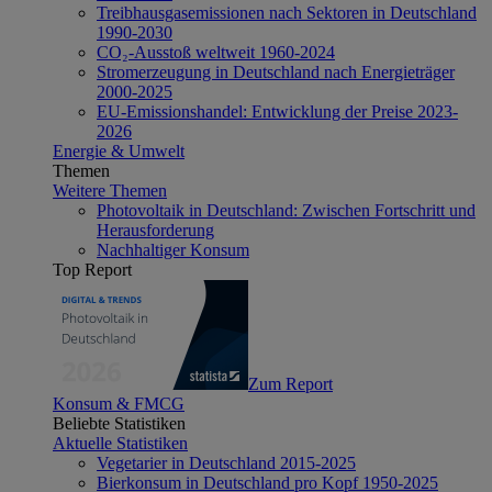
Treibhausgasemissionen nach Sektoren in Deutschland
1990-2030
CO₂-Ausstoß weltweit 1960-2024
Stromerzeugung in Deutschland nach Energieträger
2000-2025
EU-Emissionshandel: Entwicklung der Preise 2023-
2026
Energie & Umwelt
Themen
Weitere Themen
Photovoltaik in Deutschland: Zwischen Fortschritt und
Herausforderung
Nachhaltiger Konsum
Top Report
Zum Report
Konsum & FMCG
Beliebte Statistiken
Aktuelle Statistiken
Vegetarier in Deutschland 2015-2025
Bierkonsum in Deutschland pro Kopf 1950-2025