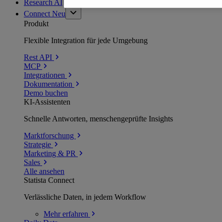
Research AI
Connect
Neu
Produkt
Flexible Integration für jede Umgebung
Rest API
MCP
Integrationen
Dokumentation
Demo buchen
KI-Assistenten
Schnelle Antworten, menschengeprüfte Insights
Marktforschung
Strategie
Marketing & PR
Sales
Alle ansehen
Statista Connect
Verlässliche Daten, in jedem Workflow
Mehr
erfahren