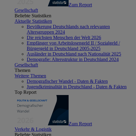
Zum Report
Gesellschaft
Beliebte Statistiken
Aktuelle Statistiken
Bevölkerung Deutschlands nach relevanten
Altersgruppen 2024
Die reichsten Menschen der Welt 2026
Empfänger von Arbeitslosengeld II / Sozialgeld /
Bürgergeld in Deutschland 2005-2025
Ausländer in Deutschland nach Nationalität 2025
Demografie: Altersstruktur in Deutschland 2024
Gesellschaft
Themen
Weitere Themen
Demografischer Wandel - Daten & Fakten
Jugendkriminalität in Deutschland - Daten & Fakten
Top Report
Zum Report
Verkehr & Logistik
Beliebte Statistiken