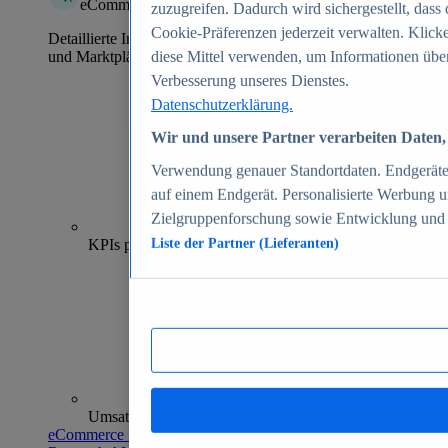
eCommerce Insights
zuzugreifen. Dadurch wird sichergestellt, dass 
Cookie-Präferenzen jederzeit verwalten. Klick
Detaillierte Informationen zu mehr als 39.000 Online-Shops
und Marktplätzen
diese Mittel verwenden, um Informationen über
Verbesserung unseres Dienstes.
Datenschutzerklärung.
Wir und unsere Partner verarbeiten Daten, 
Verwendung genauer Standortdaten. Endgeräteei
auf einem Endgerät. Personalisierte Werbung 
Zielgruppenforschung sowie Entwicklung und
70+
KPIs pro Shop
Liste der Partner (Lieferanten)
Umsatzanalysen und -prognosen
eCommerce Insights entdecken