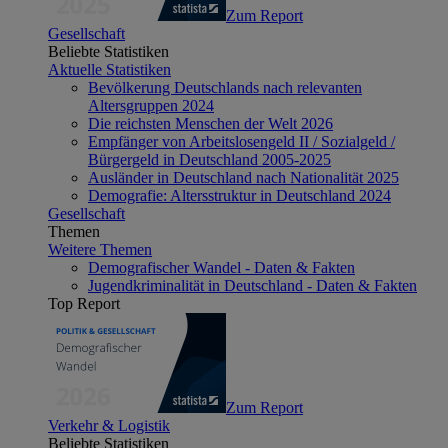
Zum Report
Gesellschaft
Beliebte Statistiken
Aktuelle Statistiken
Bevölkerung Deutschlands nach relevanten
Altersgruppen 2024
Die reichsten Menschen der Welt 2026
Empfänger von Arbeitslosengeld II / Sozialgeld /
Bürgergeld in Deutschland 2005-2025
Ausländer in Deutschland nach Nationalität 2025
Demografie: Altersstruktur in Deutschland 2024
Gesellschaft
Themen
Weitere Themen
Demografischer Wandel - Daten & Fakten
Jugendkriminalität in Deutschland - Daten & Fakten
Top Report
Zum Report
Verkehr & Logistik
Beliebte Statistiken