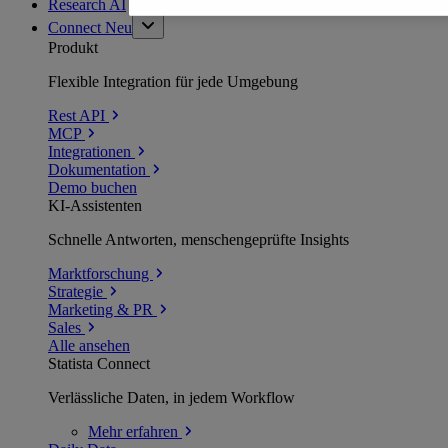
Research AI
Connect
Neu
Produkt
Flexible Integration für jede Umgebung
Rest API
MCP
Integrationen
Dokumentation
Demo buchen
KI-Assistenten
Schnelle Antworten, menschengeprüfte Insights
Marktforschung
Strategie
Marketing & PR
Sales
Alle ansehen
Statista Connect
Verlässliche Daten, in jedem Workflow
Mehr
erfahren