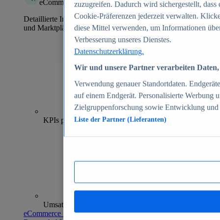
eCommerce Insights
zuzugreifen. Dadurch wird sichergestellt, dass 
Cookie-Präferenzen jederzeit verwalten. Klick
Detaillierte Informationen zu mehr als 39.000 Online-Shops
und Marktplätzen
diese Mittel verwenden, um Informationen über
Verbesserung unseres Dienstes.
Datenschutzerklärung.
Wir und unsere Partner verarbeiten Daten, 
Verwendung genauer Standortdaten. Endgeräteei
auf einem Endgerät. Personalisierte Werbung 
Zielgruppenforschung sowie Entwicklung und
70+
KPIs pro Shop
Liste der Partner (Lieferanten)
Umsatzanalysen und -prognosen
eCommerce Insights entdecken