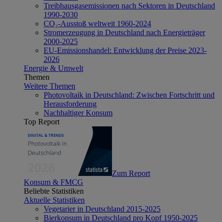
Treibhausgasemissionen nach Sektoren in Deutschland
1990-2030
CO₂-Ausstoß weltweit 1960-2024
Stromerzeugung in Deutschland nach Energieträger
2000-2025
EU-Emissionshandel: Entwicklung der Preise 2023-
2026
Energie & Umwelt
Themen
Weitere Themen
Photovoltaik in Deutschland: Zwischen Fortschritt und
Herausforderung
Nachhaltiger Konsum
Top Report
Zum Report
Konsum & FMCG
Beliebte Statistiken
Aktuelle Statistiken
Vegetarier in Deutschland 2015-2025
Bierkonsum in Deutschland pro Kopf 1950-2025