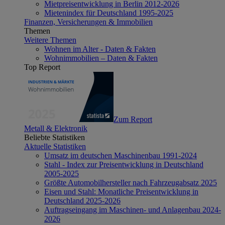
Mietpreisentwicklung in Berlin 2012-2026
Mietenindex für Deutschland 1995-2025
Finanzen, Versicherungen & Immobilien
Themen
Weitere Themen
Wohnen im Alter - Daten & Fakten
Wohnimmobilien – Daten & Fakten
Top Report
Zum Report
Metall & Elektronik
Beliebte Statistiken
Aktuelle Statistiken
Umsatz im deutschen Maschinenbau 1991-2024
Stahl - Index zur Preisentwicklung in Deutschland
2005-2025
Größte Automobilhersteller nach Fahrzeugabsatz 2025
Eisen und Stahl: Monatliche Preisentwicklung in
Deutschland 2025-2026
Auftragseingang im Maschinen- und Anlagenbau 2024-
2026