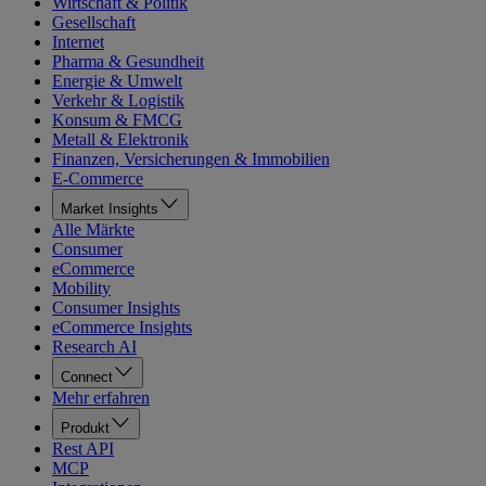
Wirtschaft & Politik
Gesellschaft
Internet
Pharma & Gesundheit
Energie & Umwelt
Verkehr & Logistik
Konsum & FMCG
Metall & Elektronik
Finanzen, Versicherungen & Immobilien
E-Commerce
Market Insights
Alle Märkte
Consumer
eCommerce
Mobility
Consumer Insights
eCommerce Insights
Research AI
Connect
Mehr erfahren
Produkt
Rest API
MCP