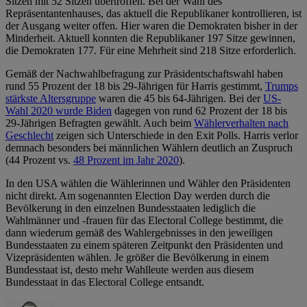
Sitzen mit 52 Sitzen übertroffen. Bei der Wahl des
Repräsentantenhauses, das aktuell die Republikaner kontrollieren, ist
der Ausgang weiter offen. Hier waren die Demokraten bisher in der
Minderheit. Aktuell konnten die Republikaner 197 Sitze gewinnen,
die Demokraten 177. Für eine Mehrheit sind 218 Sitze erforderlich.
Gemäß der Nachwahlbefragung zur Präsidentschaftswahl haben
rund 55 Prozent der 18 bis 29-Jährigen für Harris gestimmt,
Trumps
stärkste Altersgruppe
waren die 45 bis 64-Jährigen. Bei der
US-
Wahl 2020 wurde Biden
dagegen von rund 62 Prozent der 18 bis
29-Jährigen Befragten gewählt. Auch beim
Wählerverhalten nach
Geschlecht
zeigen sich Unterschiede in den Exit Polls. Harris verlor
demnach besonders bei männlichen Wählern deutlich an Zuspruch
(44 Prozent vs.
48 Prozent im Jahr 2020
).
In den USA wählen die Wählerinnen und Wähler den Präsidenten
nicht direkt. Am sogenannten Election Day werden durch die
Bevölkerung in den einzelnen Bundesstaaten lediglich die
Wahlmänner und -frauen für das Electoral College bestimmt, die
dann wiederum gemäß des Wahlergebnisses in den jeweiligen
Bundesstaaten zu einem späteren Zeitpunkt den Präsidenten und
Vizepräsidenten wählen. Je größer die Bevölkerung in einem
Bundesstaat ist, desto mehr Wahlleute werden aus diesem
Bundesstaat in das Electoral College entsandt.