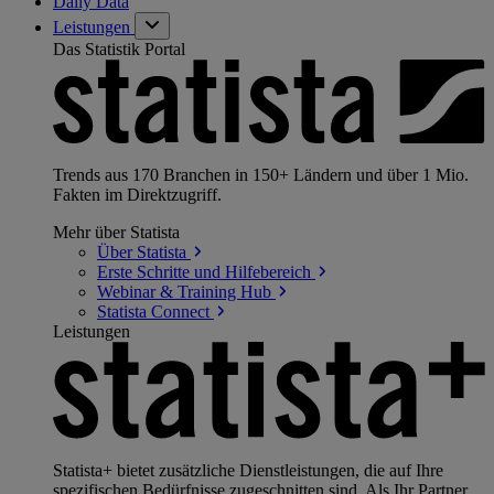
Daily Data
Leistungen
Das Statistik Portal
Trends aus 170 Branchen in 150+ Ländern und über 1 Mio.
Fakten im Direktzugriff.
Mehr über Statista
Über
Statista
Erste Schritte und
Hilfebereich
Webinar & Training
Hub
Statista
Connect
Leistungen
Statista+ bietet zusätzliche Dienstleistungen, die auf Ihre
spezifischen Bedürfnisse zugeschnitten sind. Als Ihr Partner