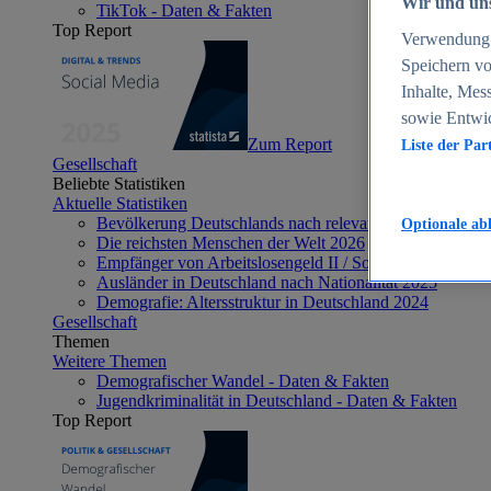
Wir und uns
TikTok - Daten & Fakten
Top Report
Verwendung g
Speichern vo
Inhalte, Mes
sowie Entwi
Zum Report
Liste der Par
Gesellschaft
Beliebte Statistiken
Aktuelle Statistiken
Bevölkerung Deutschlands nach relevanten Altersgrupp
Optionale ab
Die reichsten Menschen der Welt 2026
Empfänger von Arbeitslosengeld II / Sozialgeld / Bürge
Ausländer in Deutschland nach Nationalität 2025
Demografie: Altersstruktur in Deutschland 2024
Gesellschaft
Themen
Weitere Themen
Demografischer Wandel - Daten & Fakten
Jugendkriminalität in Deutschland - Daten & Fakten
Top Report