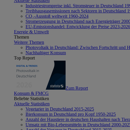
Aktuelle Statistiken
Industriestrompreise inkl. Stromsteuer in Deutschland 1
Treibhausgasemissionen nach Sektoren in Deutschland 
CO₂-Ausstoß weltweit 1960-2024
Stromerzeugung in Deutschland nach Energieträger 200
EU-Emissionshandel: Entwicklung der Preise 2023-202
Energie & Umwelt
Themen
Weitere Themen
Photovoltaik in Deutschland: Zwischen Fortschritt und 
Nachhaltiger Konsum
Top Report
Zum Report
Konsum & FMCG
Beliebte Statistiken
Aktuelle Statistiken
Vegetarier in Deutschland 2015-2025
Bierkonsum in Deutschland pro Kopf 1950-2025
Anzahl der Haustiere in deutschen Haushalten nach Tier
Umsatz mit Bio-Lebensmitteln in Deutschland 2000-202
Anzahl der Veganer in Deutschland 2015-2025