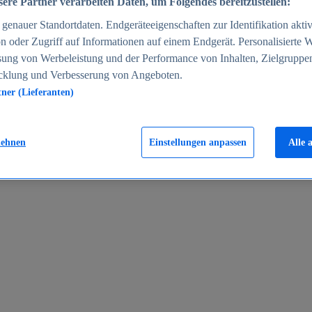
ere Partner verarbeiten Daten, um Folgendes bereitzustellen:
enauer Standortdaten. Endgeräteeigenschaften zur Identifikation aktiv
n oder Zugriff auf Informationen auf einem Endgerät. Personalisierte
sung von Werbeleistung und der Performance von Inhalten, Zielgruppe
cklung und Verbesserung von Angeboten.
tner (Lieferanten)
en 2024
lehnen
Einstellungen anpassen
Alle 
rgeld in Deutschland 2005-2025