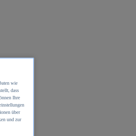
Daten wie
ellt, dass
können Ihre
einstellungen
ionen über
ken und zur