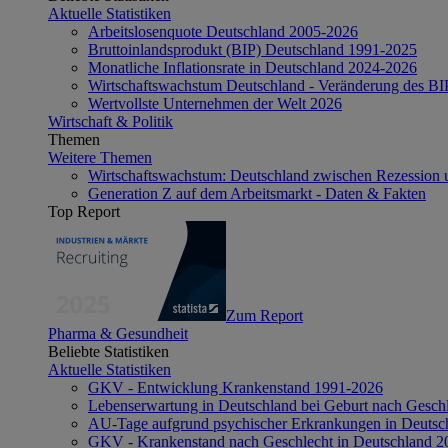
Aktuelle Statistiken
Arbeitslosenquote Deutschland 2005-2026
Bruttoinlandsprodukt (BIP) Deutschland 1991-2025
Monatliche Inflationsrate in Deutschland 2024-2026
Wirtschaftswachstum Deutschland - Veränderung des B
Wertvollste Unternehmen der Welt 2026
Wirtschaft & Politik
Themen
Weitere Themen
Wirtschaftswachstum: Deutschland zwischen Rezession 
Generation Z auf dem Arbeitsmarkt - Daten & Fakten
Top Report
Zum Report
Pharma & Gesundheit
Beliebte Statistiken
Aktuelle Statistiken
GKV - Entwicklung Krankenstand 1991-2026
Lebenserwartung in Deutschland bei Geburt nach Gesch
AU-Tage aufgrund psychischer Erkrankungen in Deutsc
GKV - Krankenstand nach Geschlecht in Deutschland 