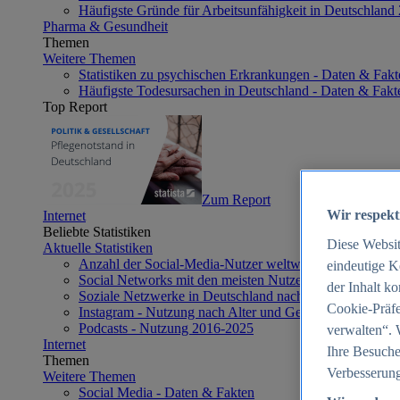
Häufigste Gründe für Arbeitsunfähigkeit in Deutschland
Pharma & Gesundheit
Themen
Weitere Themen
Statistiken zu psychischen Erkrankungen - Daten & Fakt
Häufigste Todesursachen in Deutschland - Daten & Fakt
Top Report
Zum Report
Wir respekt
Internet
Beliebte Statistiken
Diese Websi
Aktuelle Statistiken
Anzahl der Social-Media-Nutzer weltweit 2012-2025
eindeutige K
Social Networks mit den meisten Nutzern weltweit 2025
der Inhalt k
Soziale Netzwerke in Deutschland nach Generationen 2
Cookie-Präfe
Instagram - Nutzung nach Alter und Geschlecht in Deut
Podcasts - Nutzung 2016-2025
verwalten“. 
Internet
Ihre Besuche
Themen
Verbesserung
Weitere Themen
Social Media - Daten & Fakten