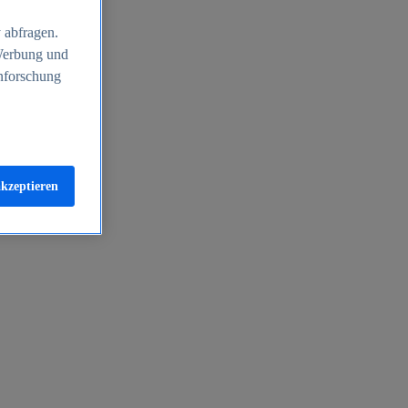
 abfragen.
 Werbung und
nforschung
akzeptieren