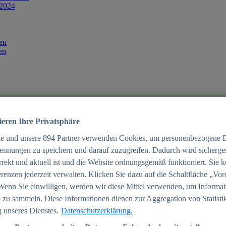
 2024
en
en
ieren Ihre Privatsphäre
te und unsere
894
Partner verwenden Cookies, um personenbezogene 
ennungen zu speichern und darauf zuzugreifen. Dadurch wird sichergest
orrekt und aktuell ist und die Website ordnungsgemäß funktioniert. Sie 
025
renzen jederzeit verwalten. Klicken Sie dazu auf die Schaltfläche „Vor
schland 2025
Wenn Sie einwilligen, werden wir diese Mittel verwenden, um Informat
 zu sammeln. Diese Informationen dienen zur Aggregation von Statisti
 unseres Dienstes.
Datenschutzerklärung.