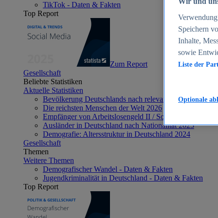
Wir und uns
TikTok - Daten & Fakten
Top Report
Verwendung g
Speichern vo
Inhalte, Mes
sowie Entwi
Zum Report
Liste der Par
Gesellschaft
Beliebte Statistiken
Aktuelle Statistiken
Bevölkerung Deutschlands nach relevanten Altersgrupp
Optionale ab
Die reichsten Menschen der Welt 2026
Empfänger von Arbeitslosengeld II / Sozialgeld / Bürge
Ausländer in Deutschland nach Nationalität 2025
Demografie: Altersstruktur in Deutschland 2024
Gesellschaft
Themen
Weitere Themen
Demografischer Wandel - Daten & Fakten
Jugendkriminalität in Deutschland - Daten & Fakten
Top Report