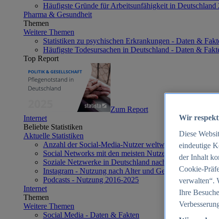
Häufigste Gründe für Arbeitsunfähigkeit in Deutschland
Pharma & Gesundheit
Themen
Weitere Themen
Statistiken zu psychischen Erkrankungen - Daten & Fakt
Häufigste Todesursachen in Deutschland - Daten & Fakt
Top Report
Zum Report
Wir respekt
Internet
Beliebte Statistiken
Diese Websi
Aktuelle Statistiken
Anzahl der Social-Media-Nutzer weltweit 2012-2025
eindeutige K
Social Networks mit den meisten Nutzern weltweit 2025
der Inhalt k
Soziale Netzwerke in Deutschland nach Generationen 2
Cookie-Präfe
Instagram - Nutzung nach Alter und Geschlecht in Deut
Podcasts - Nutzung 2016-2025
verwalten“. 
Internet
Ihre Besuche
Themen
Verbesserung
Weitere Themen
Social Media - Daten & Fakten