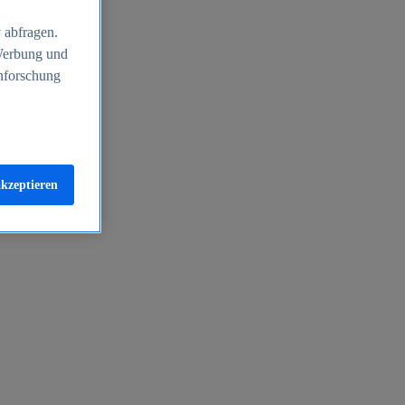
 abfragen.
 Werbung und
nforschung
akzeptieren