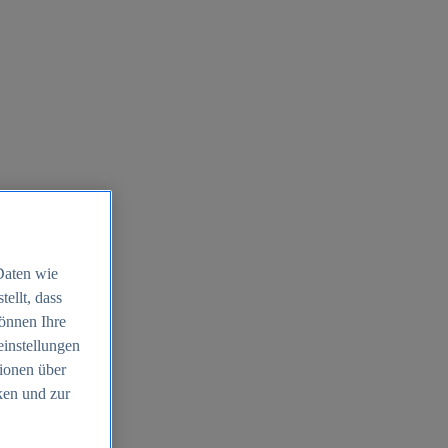
Daten wie
ellt, dass
können Ihre
einstellungen
ionen über
ken und zur