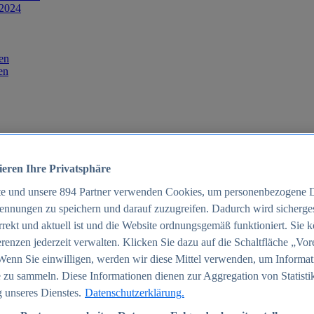
 2024
en
en
ieren Ihre Privatsphäre
te und unsere
894
Partner verwenden Cookies, um personenbezogene 
ennungen zu speichern und darauf zuzugreifen. Dadurch wird sichergest
orrekt und aktuell ist und die Website ordnungsgemäß funktioniert. Sie 
025
renzen jederzeit verwalten. Klicken Sie dazu auf die Schaltfläche „Vor
schland 2025
Wenn Sie einwilligen, werden wir diese Mittel verwenden, um Informat
 zu sammeln. Diese Informationen dienen zur Aggregation von Statisti
 unseres Dienstes.
Datenschutzerklärung.