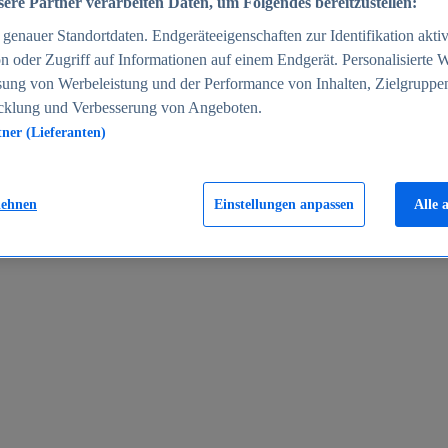
ere Partner verarbeiten Daten, um Folgendes bereitzustellen:
enauer Standortdaten. Endgeräteeigenschaften zur Identifikation aktiv
n oder Zugriff auf Informationen auf einem Endgerät. Personalisierte
sung von Werbeleistung und der Performance von Inhalten, Zielgruppe
cklung und Verbesserung von Angeboten.
tner (Lieferanten)
en 2024
lehnen
Einstellungen anpassen
Alle 
rgeld in Deutschland 2005-2025