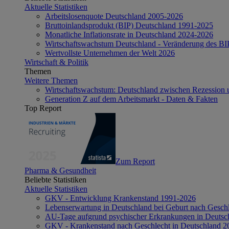
Aktuelle Statistiken
Arbeitslosenquote Deutschland 2005-2026
Bruttoinlandsprodukt (BIP) Deutschland 1991-2025
Monatliche Inflationsrate in Deutschland 2024-2026
Wirtschaftswachstum Deutschland - Veränderung des B
Wertvollste Unternehmen der Welt 2026
Wirtschaft & Politik
Themen
Weitere Themen
Wirtschaftswachstum: Deutschland zwischen Rezession 
Generation Z auf dem Arbeitsmarkt - Daten & Fakten
Top Report
Zum Report
Pharma & Gesundheit
Beliebte Statistiken
Aktuelle Statistiken
GKV - Entwicklung Krankenstand 1991-2026
Lebenserwartung in Deutschland bei Geburt nach Gesch
AU-Tage aufgrund psychischer Erkrankungen in Deutsc
GKV - Krankenstand nach Geschlecht in Deutschland 