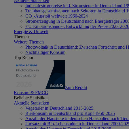
Aktuelle Statistiken
Industriestrompreise inkl. Stromsteuer in Deutschland 1
Treibhausgasemissionen nach Sektoren in Deutschland 
CO₂-Ausstoß weltweit 1960-2024
Stromerzeugung in Deutschland nach Energieträger 200
EU-Emissionshandel: Entwicklung der Preise 2023-202
Energie & Umwelt
Themen
Weitere Themen
Photovoltaik in Deutschland: Zwischen Fortschritt und 
Nachhaltiger Konsum
Top Report
Zum Report
Konsum & FMCG
Beliebte Statistiken
Aktuelle Statistiken
Vegetarier in Deutschland 2015-2025
Bierkonsum in Deutschland pro Kopf 1950-2025
Anzahl der Haustiere in deutschen Haushalten nach Tier
Umsatz mit Bio-Lebensmitteln in Deutschland 2000-202
Anzahl der Veganer in Deutschland 2015-2025