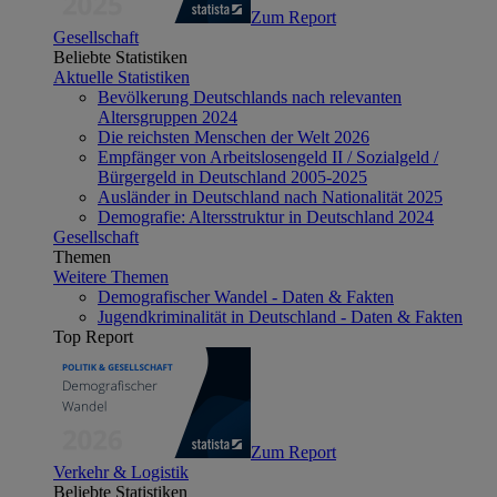
Zum Report
Gesellschaft
Beliebte Statistiken
Aktuelle Statistiken
Bevölkerung Deutschlands nach relevanten
Altersgruppen 2024
Die reichsten Menschen der Welt 2026
Empfänger von Arbeitslosengeld II / Sozialgeld /
Bürgergeld in Deutschland 2005-2025
Ausländer in Deutschland nach Nationalität 2025
Demografie: Altersstruktur in Deutschland 2024
Gesellschaft
Themen
Weitere Themen
Demografischer Wandel - Daten & Fakten
Jugendkriminalität in Deutschland - Daten & Fakten
Top Report
Zum Report
Verkehr & Logistik
Beliebte Statistiken