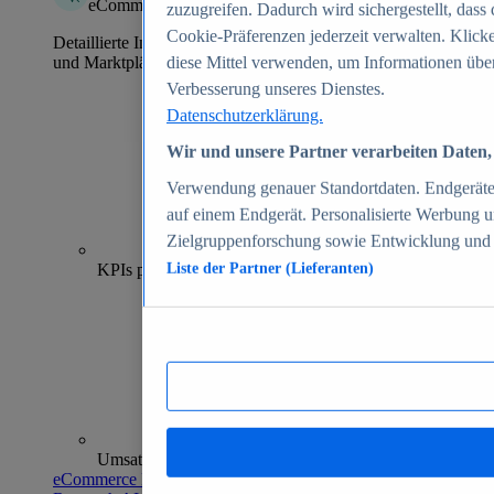
eCommerce Insights
zuzugreifen. Dadurch wird sichergestellt, dass 
Cookie-Präferenzen jederzeit verwalten. Klick
Detaillierte Informationen zu mehr als 39.000 Online-Shops
und Marktplätzen
diese Mittel verwenden, um Informationen über
Verbesserung unseres Dienstes.
Datenschutzerklärung.
Wir und unsere Partner verarbeiten Daten, 
Verwendung genauer Standortdaten. Endgeräteei
auf einem Endgerät. Personalisierte Werbung 
Zielgruppenforschung sowie Entwicklung und
70+
KPIs pro Shop
Liste der Partner (Lieferanten)
Umsatzanalysen und -prognosen
eCommerce Insights entdecken