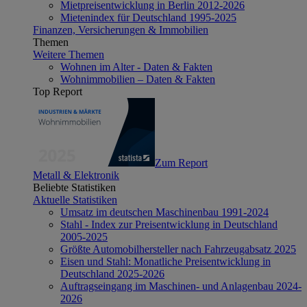
Mietpreisentwicklung in Berlin 2012-2026
Mietenindex für Deutschland 1995-2025
Finanzen, Versicherungen & Immobilien
Themen
Weitere Themen
Wohnen im Alter - Daten & Fakten
Wohnimmobilien – Daten & Fakten
Top Report
Zum Report
Metall & Elektronik
Beliebte Statistiken
Aktuelle Statistiken
Umsatz im deutschen Maschinenbau 1991-2024
Stahl - Index zur Preisentwicklung in Deutschland
2005-2025
Größte Automobilhersteller nach Fahrzeugabsatz 2025
Eisen und Stahl: Monatliche Preisentwicklung in
Deutschland 2025-2026
Auftragseingang im Maschinen- und Anlagenbau 2024-
2026