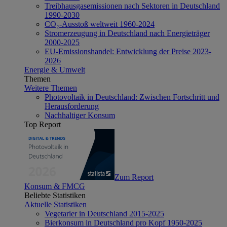
Treibhausgasemissionen nach Sektoren in Deutschland
1990-2030
CO₂-Ausstoß weltweit 1960-2024
Stromerzeugung in Deutschland nach Energieträger
2000-2025
EU-Emissionshandel: Entwicklung der Preise 2023-
2026
Energie & Umwelt
Themen
Weitere Themen
Photovoltaik in Deutschland: Zwischen Fortschritt und
Herausforderung
Nachhaltiger Konsum
Top Report
Zum Report
Konsum & FMCG
Beliebte Statistiken
Aktuelle Statistiken
Vegetarier in Deutschland 2015-2025
Bierkonsum in Deutschland pro Kopf 1950-2025