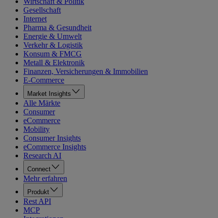
Wirtschaft & Politik
Gesellschaft
Internet
Pharma & Gesundheit
Energie & Umwelt
Verkehr & Logistik
Konsum & FMCG
Metall & Elektronik
Finanzen, Versicherungen & Immobilien
E-Commerce
Market Insights
Alle Märkte
Consumer
eCommerce
Mobility
Consumer Insights
eCommerce Insights
Research AI
Connect
Mehr erfahren
Produkt
Rest API
MCP