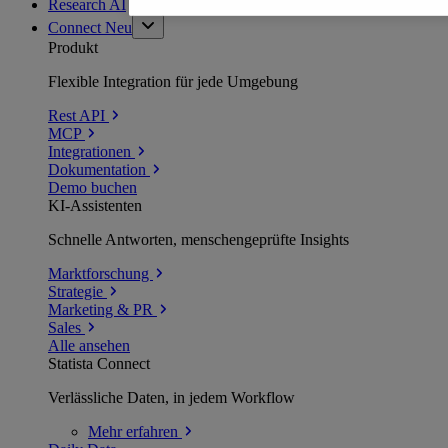
Research AI
Connect
Neu
Produkt
Flexible Integration für jede Umgebung
Rest API
MCP
Integrationen
Dokumentation
Demo buchen
KI-Assistenten
Schnelle Antworten, menschengeprüfte Insights
Marktforschung
Strategie
Marketing & PR
Sales
Alle ansehen
Statista Connect
Verlässliche Daten, in jedem Workflow
Mehr
erfahren