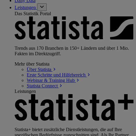
Daily Data
Leistungen
Das Statistik Portal
Trends aus 170 Branchen in 150+ Ländern und über 1 Mio.
Fakten im Direktzugriff.
Mehr über Statista
Über
Statista
Erste Schritte und
Hilfebereich
Webinar & Training
Hub
Statista
Connect
Leistungen
Statista+ bietet zusätzliche Dienstleistungen, die auf Ihre
spezifischen Bedürfnisse zugeschnitten sind. Als Ihr Partner