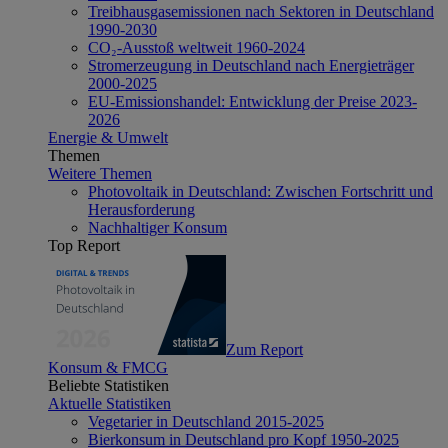
Treibhausgasemissionen nach Sektoren in Deutschland
1990-2030
CO₂-Ausstoß weltweit 1960-2024
Stromerzeugung in Deutschland nach Energieträger
2000-2025
EU-Emissionshandel: Entwicklung der Preise 2023-
2026
Energie & Umwelt
Themen
Weitere Themen
Photovoltaik in Deutschland: Zwischen Fortschritt und
Herausforderung
Nachhaltiger Konsum
Top Report
Zum Report
Konsum & FMCG
Beliebte Statistiken
Aktuelle Statistiken
Vegetarier in Deutschland 2015-2025
Bierkonsum in Deutschland pro Kopf 1950-2025