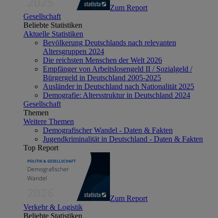
Zum Report
Gesellschaft
Beliebte Statistiken
Aktuelle Statistiken
Bevölkerung Deutschlands nach relevanten
Altersgruppen 2024
Die reichsten Menschen der Welt 2026
Empfänger von Arbeitslosengeld II / Sozialgeld /
Bürgergeld in Deutschland 2005-2025
Ausländer in Deutschland nach Nationalität 2025
Demografie: Altersstruktur in Deutschland 2024
Gesellschaft
Themen
Weitere Themen
Demografischer Wandel - Daten & Fakten
Jugendkriminalität in Deutschland - Daten & Fakten
Top Report
Zum Report
Verkehr & Logistik
Beliebte Statistiken