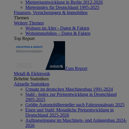
Mietpreisentwicklung in Berlin 2012-2026
Mietenindex für Deutschland 1995-2025
Finanzen, Versicherungen & Immobilien
Themen
Weitere Themen
Wohnen im Alter - Daten & Fakten
Wohnimmobilien – Daten & Fakten
Top Report
Zum Report
Metall & Elektronik
Beliebte Statistiken
Aktuelle Statistiken
Umsatz im deutschen Maschinenbau 1991-2024
Stahl - Index zur Preisentwicklung in Deutschland
2005-2025
Größte Automobilhersteller nach Fahrzeugabsatz 2025
Eisen und Stahl: Monatliche Preisentwicklung in
Deutschland 2025-2026
Auftragseingang im Maschinen- und Anlagenbau 2024-
2026