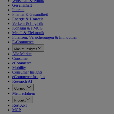
Wirtschaft & Politik
Gesellschaft
Internet
Pharma & Gesundheit
Energie & Umwelt
Verkehr & Logistik
Konsum & FMCG
Metall & Elektronik
Finanzen, Versicherungen & Immobilien
E-Commerce
Market Insights
Alle Märkte
Consumer
eCommerce
Mobility
Consumer Insights
eCommerce Insights
Research AI
Connect
Mehr erfahren
Produkt
Rest API
MCP