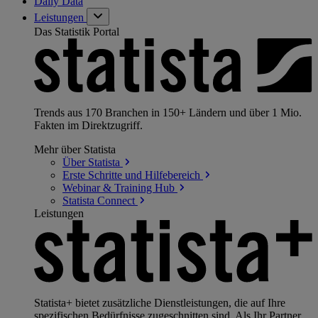
Daily Data
Leistungen
Das Statistik Portal
Trends aus 170 Branchen in 150+ Ländern und über 1 Mio.
Fakten im Direktzugriff.
Mehr über Statista
Über
Statista
Erste Schritte und
Hilfebereich
Webinar & Training
Hub
Statista
Connect
Leistungen
Statista+ bietet zusätzliche Dienstleistungen, die auf Ihre
spezifischen Bedürfnisse zugeschnitten sind. Als Ihr Partner