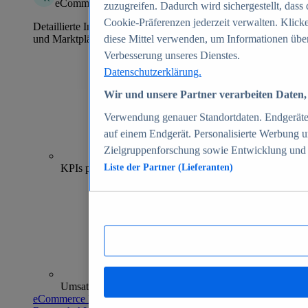
eCommerce Insights
zuzugreifen. Dadurch wird sichergestellt, dass 
Cookie-Präferenzen jederzeit verwalten. Klick
Detaillierte Informationen zu mehr als 39.000 Online-Shops
und Marktplätzen
diese Mittel verwenden, um Informationen über
Verbesserung unseres Dienstes.
Datenschutzerklärung.
Wir und unsere Partner verarbeiten Daten, 
Verwendung genauer Standortdaten. Endgeräteei
auf einem Endgerät. Personalisierte Werbung 
Zielgruppenforschung sowie Entwicklung und
70+
KPIs pro Shop
Liste der Partner (Lieferanten)
Umsatzanalysen und -prognosen
eCommerce Insights entdecken