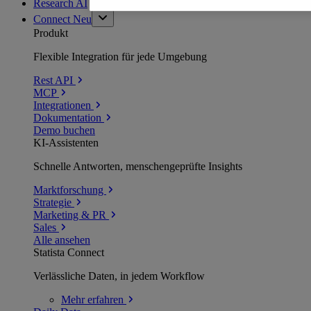
Research AI
Connect
Neu
Produkt
Flexible Integration für jede Umgebung
Rest API
MCP
Integrationen
Dokumentation
Demo buchen
KI-Assistenten
Schnelle Antworten, menschengeprüfte Insights
Marktforschung
Strategie
Marketing & PR
Sales
Alle ansehen
Statista Connect
Verlässliche Daten, in jedem Workflow
Mehr
erfahren