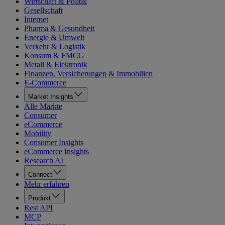
Wirtschaft & Politik
Gesellschaft
Internet
Pharma & Gesundheit
Energie & Umwelt
Verkehr & Logistik
Konsum & FMCG
Metall & Elektronik
Finanzen, Versicherungen & Immobilien
E-Commerce
Market Insights
Alle Märkte
Consumer
eCommerce
Mobility
Consumer Insights
eCommerce Insights
Research AI
Connect
Mehr erfahren
Produkt
Rest API
MCP