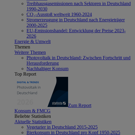
Treibhausgasemissionen nach Sektoren in Deutschland
1990-2030
CO₂-Ausstoß weltweit 1960-2024
Stromerzeugung in Deutschland nach Energieträger
2000-2025
EU-Emissionshandel: Entwicklung der Preise 2023-
2026
Energie & Umwelt
Themen
Weitere Themen
Photovoltaik in Deutschland: Zwischen Fortschritt und
Herausforderung
Nachhaltiger Konsum
Top Report
Zum Report
Konsum & FMCG
Beliebte Statistiken
Aktuelle Statistiken
Vegetarier in Deutschland 2015-2025
Bierkonsum in Deutschland pro Kopf 1950-2025