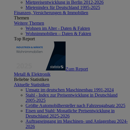
Mietpreisentwicklung in Berlin 2012-2026
Mietenindex für Deutschland 1995-2025
Finanzen, Versicherungen & Immobilien
Themen
Weitere Themen
Wohnen im Alter - Daten & Fakten
Wohnimmobilien – Daten & Fakten
Top Report
Zum Report
Metall & Elektronik
Beliebte Statistiken
Aktuelle Statistiken
Umsatz im deutschen Maschinenbau 1991-2024
Stahl - Index zur Preisentwicklung in Deutschland
2005-2025
Größte Automobilhersteller nach Fahrzeugabsatz 2025
Eisen und Stahl: Monatliche Preisentwicklung in
Deutschland 2025-2026
Auftragseingang im Maschinen- und Anlagenbau 2024-
2026