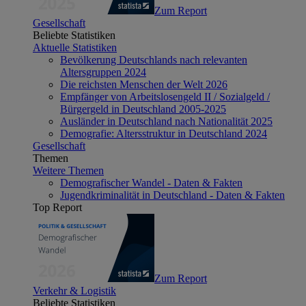
Zum Report
Gesellschaft
Beliebte Statistiken
Aktuelle Statistiken
Bevölkerung Deutschlands nach relevanten
Altersgruppen 2024
Die reichsten Menschen der Welt 2026
Empfänger von Arbeitslosengeld II / Sozialgeld /
Bürgergeld in Deutschland 2005-2025
Ausländer in Deutschland nach Nationalität 2025
Demografie: Altersstruktur in Deutschland 2024
Gesellschaft
Themen
Weitere Themen
Demografischer Wandel - Daten & Fakten
Jugendkriminalität in Deutschland - Daten & Fakten
Top Report
Zum Report
Verkehr & Logistik
Beliebte Statistiken