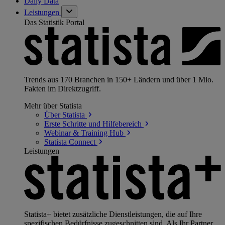
Daily Data
Leistungen
Das Statistik Portal
Trends aus 170 Branchen in 150+ Ländern und über 1 Mio.
Fakten im Direktzugriff.
Mehr über Statista
Über
Statista
Erste Schritte und
Hilfebereich
Webinar & Training
Hub
Statista
Connect
Leistungen
Statista+ bietet zusätzliche Dienstleistungen, die auf Ihre
spezifischen Bedürfnisse zugeschnitten sind. Als Ihr Partner