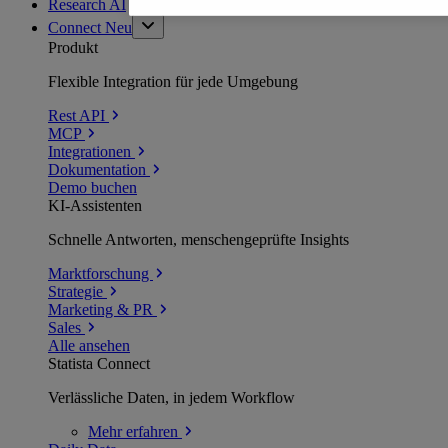
Research AI
Connect
Neu
Produkt
Flexible Integration für jede Umgebung
Rest API
MCP
Integrationen
Dokumentation
Demo buchen
KI-Assistenten
Schnelle Antworten, menschengeprüfte Insights
Marktforschung
Strategie
Marketing & PR
Sales
Alle ansehen
Statista Connect
Verlässliche Daten, in jedem Workflow
Mehr
erfahren