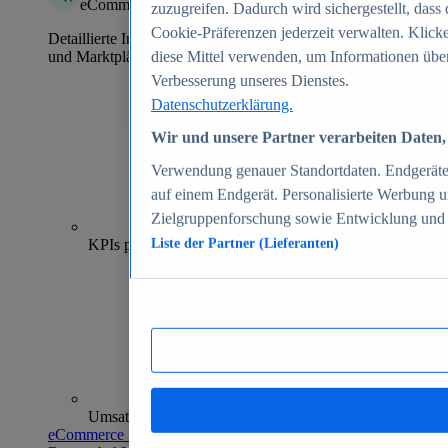
eCommerce Insights
zuzugreifen. Dadurch wird sichergestellt, dass 
Cookie-Präferenzen jederzeit verwalten. Klick
Detaillierte Informationen zu mehr als 39.000 Online-Shops
und Marktplätzen
diese Mittel verwenden, um Informationen über
Verbesserung unseres Dienstes.
Datenschutzerklärung.
Wir und unsere Partner verarbeiten Daten, 
Verwendung genauer Standortdaten. Endgeräteei
auf einem Endgerät. Personalisierte Werbung 
Zielgruppenforschung sowie Entwicklung und
70+
KPIs pro Shop
Liste der Partner (Lieferanten)
Umsatzanalysen und -prognosen
eCommerce Insights entdecken