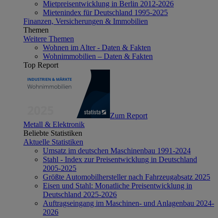
Mietpreisentwicklung in Berlin 2012-2026
Mietenindex für Deutschland 1995-2025
Finanzen, Versicherungen & Immobilien
Themen
Weitere Themen
Wohnen im Alter - Daten & Fakten
Wohnimmobilien – Daten & Fakten
Top Report
Zum Report
Metall & Elektronik
Beliebte Statistiken
Aktuelle Statistiken
Umsatz im deutschen Maschinenbau 1991-2024
Stahl - Index zur Preisentwicklung in Deutschland
2005-2025
Größte Automobilhersteller nach Fahrzeugabsatz 2025
Eisen und Stahl: Monatliche Preisentwicklung in
Deutschland 2025-2026
Auftragseingang im Maschinen- und Anlagenbau 2024-
2026