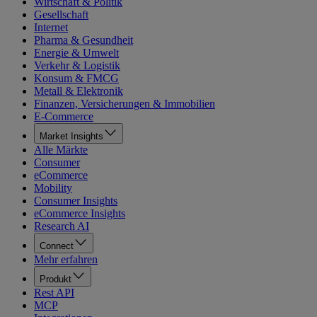
Wirtschaft & Politik
Gesellschaft
Internet
Pharma & Gesundheit
Energie & Umwelt
Verkehr & Logistik
Konsum & FMCG
Metall & Elektronik
Finanzen, Versicherungen & Immobilien
E-Commerce
Market Insights
Alle Märkte
Consumer
eCommerce
Mobility
Consumer Insights
eCommerce Insights
Research AI
Connect
Mehr erfahren
Produkt
Rest API
MCP