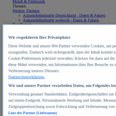
Metall & Elektronik
Themen
Weitere Themen
Automobilindustrie Deutschland - Daten & Fakten
Automobilindustrie weltweit - Daten & Fakten
Top Report
Wir respektieren Ihre Privatsphäre
Diese Website und unsere
894
Partner verwenden Cookies, um pe
Zum Report
zuzugreifen. Dadurch wird sichergestellt, dass der Inhalt korrekt
E-commerce
Cookie-Präferenzen jederzeit verwalten. Klicken Sie dazu auf die
Beliebte Statistiken
diese Mittel verwenden, um Informationen über Ihre Besuche zu s
Aktuelle Statistiken
E-Commerce - Entwicklung des Umsatzes in
Verbesserung unseres Dienstes.
Deutschland 1999-2025
Datenschutzerklärung.
Umsatz von Amazon in Deutschland und weltweit
2010-2025
Wir und unsere Partner verarbeiten Daten, um Folgendes bere
B2C-E-Commerce: Top-50 Online Shops in
Deutschland 2024
Verwendung genauer Standortdaten. Endgeräteeigenschaften zur Id
Marktanteile von Online-Zahlungsverfahren in
auf einem Endgerät. Personalisierte Werbung und Inhalte, Messu
Deutschland 2024
Zielgruppenforschung sowie Entwicklung und Verbesserung von
Umsatzstarke Warengruppen im Online-Handel in
Deutschland 2023-2025
Liste der Partner (Lieferanten)