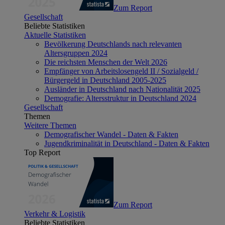
Zum Report
Gesellschaft
Beliebte Statistiken
Aktuelle Statistiken
Bevölkerung Deutschlands nach relevanten
Altersgruppen 2024
Die reichsten Menschen der Welt 2026
Empfänger von Arbeitslosengeld II / Sozialgeld /
Bürgergeld in Deutschland 2005-2025
Ausländer in Deutschland nach Nationalität 2025
Demografie: Altersstruktur in Deutschland 2024
Gesellschaft
Themen
Weitere Themen
Demografischer Wandel - Daten & Fakten
Jugendkriminalität in Deutschland - Daten & Fakten
Top Report
Zum Report
Verkehr & Logistik
Beliebte Statistiken