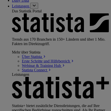
Daily Data
Leistungen
Das Statistik Portal
Trends aus 170 Branchen in 150+ Ländern und über 1 Mio.
Fakten im Direktzugriff.
Mehr über Statista
Über
Statista
Erste Schritte und
Hilfebereich
Webinar & Training
Hub
Statista
Connect
Leistungen
Statista+ bietet zusätzliche Dienstleistungen, die auf Ihre
spezifischen Bedürfnisse zugeschnitten sind. Als Ihr Partner