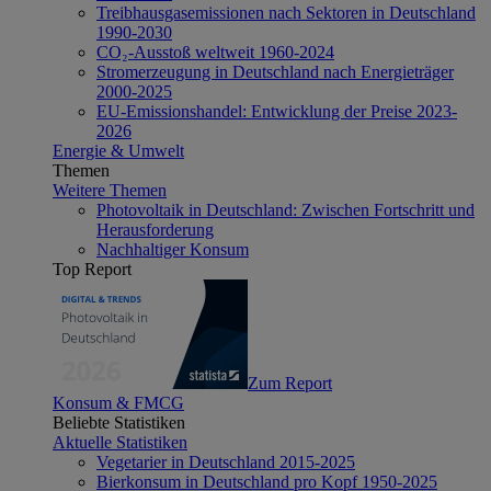
Treibhausgasemissionen nach Sektoren in Deutschland
1990-2030
CO₂-Ausstoß weltweit 1960-2024
Stromerzeugung in Deutschland nach Energieträger
2000-2025
EU-Emissionshandel: Entwicklung der Preise 2023-
2026
Energie & Umwelt
Themen
Weitere Themen
Photovoltaik in Deutschland: Zwischen Fortschritt und
Herausforderung
Nachhaltiger Konsum
Top Report
Zum Report
Konsum & FMCG
Beliebte Statistiken
Aktuelle Statistiken
Vegetarier in Deutschland 2015-2025
Bierkonsum in Deutschland pro Kopf 1950-2025