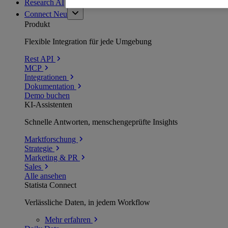
Research AI
Connect
Neu
Produkt
Flexible Integration für jede Umgebung
Rest API
MCP
Integrationen
Dokumentation
Demo buchen
KI-Assistenten
Schnelle Antworten, menschengeprüfte Insights
Marktforschung
Strategie
Marketing & PR
Sales
Alle ansehen
Statista Connect
Verlässliche Daten, in jedem Workflow
Mehr
erfahren