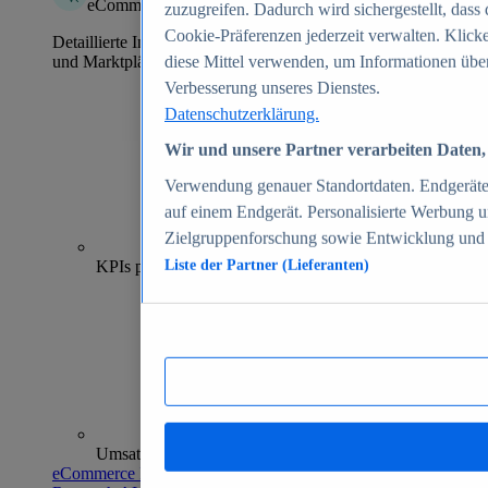
eCommerce Insights
zuzugreifen. Dadurch wird sichergestellt, dass 
Cookie-Präferenzen jederzeit verwalten. Klick
Detaillierte Informationen zu mehr als 39.000 Online-Shops
und Marktplätzen
diese Mittel verwenden, um Informationen über
Verbesserung unseres Dienstes.
Datenschutzerklärung.
Wir und unsere Partner verarbeiten Daten, 
Verwendung genauer Standortdaten. Endgeräteei
auf einem Endgerät. Personalisierte Werbung 
Zielgruppenforschung sowie Entwicklung und
70+
KPIs pro Shop
Liste der Partner (Lieferanten)
Umsatzanalysen und -prognosen
eCommerce Insights entdecken