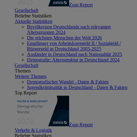
Zum Report
Gesellschaft
Beliebte Statistiken
Aktuelle Statistiken
Bevölkerung Deutschlands nach relevanten
Altersgruppen 2024
Die reichsten Menschen der Welt 2026
Empfänger von Arbeitslosengeld II / Sozialgeld /
Bürgergeld in Deutschland 2005-2025
Ausländer in Deutschland nach Nationalität 2025
Demografie: Altersstruktur in Deutschland 2024
Gesellschaft
Themen
Weitere Themen
Demografischer Wandel - Daten & Fakten
Jugendkriminalität in Deutschland - Daten & Fakten
Top Report
Zum Report
Verkehr & Logistik
Beliebte Statistiken