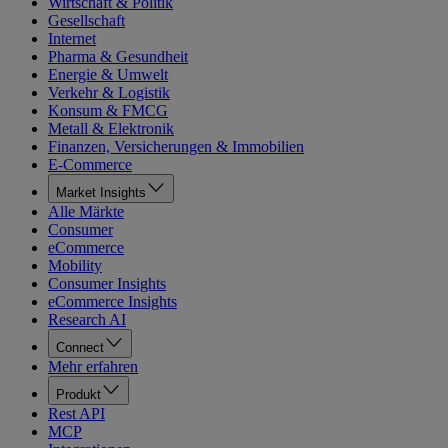
Wirtschaft & Politik
Gesellschaft
Internet
Pharma & Gesundheit
Energie & Umwelt
Verkehr & Logistik
Konsum & FMCG
Metall & Elektronik
Finanzen, Versicherungen & Immobilien
E-Commerce
Market Insights
Alle Märkte
Consumer
eCommerce
Mobility
Consumer Insights
eCommerce Insights
Research AI
Connect
Mehr erfahren
Produkt
Rest API
MCP