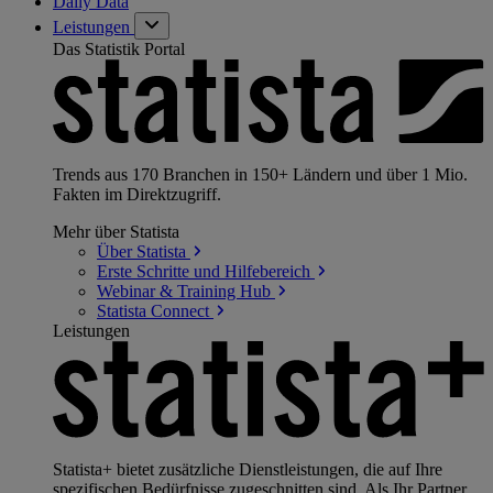
Daily Data
Leistungen
Das Statistik Portal
Trends aus 170 Branchen in 150+ Ländern und über 1 Mio.
Fakten im Direktzugriff.
Mehr über Statista
Über
Statista
Erste Schritte und
Hilfebereich
Webinar & Training
Hub
Statista
Connect
Leistungen
Statista+ bietet zusätzliche Dienstleistungen, die auf Ihre
spezifischen Bedürfnisse zugeschnitten sind. Als Ihr Partner