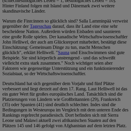
(schlechtestmögliches Leben = 1, bestmögliches Leben = 10).
Hinter Finland folgen mit Island und Dänemark zwei weitere
skandinavische Länder.
Warum die Finn:innen so glücklich sind? Salla Lamminpää verweist
gegenüber der
Tagesschau
darauf, dass ihr Land eine eine sehr
bescheidene Nation. Außerdem würden Eisbaden und saunieren
eine große Rolle spielen. Der kanadische Wirtschaftswissenschaftler
John Helliwel, der auch am Glücksreport mitarbeitet, bestätigt diese
Einschätzung: Gemeinsam Dinge zu tun, macht Menschen
glücklich", erklärt Helliwell. "
Sauna
und Eisschwimmen sind gute
Beispiele. Sie sind körperlich anstrengend - und das schweißt
vielleicht extra stark zusammen." Noch wichtiger seien aber
Faktoren wie gegenseitige Unterstützung und ein funktionierender
Sozialstaat, so der Wirtschaftswissenschaftler.
Deutschland hat sich gegenüber dem Vorjahr und fünf Plätze
verbessert und liegt derzeit auf dem 17. Rang. Laut Helliwell ist das
ein guter Wert für großes europäisches Land. Tatsächlich sind die
Platzierungen von Ländern wie Großbritannien (29), Frankreich
(35) oder Spanien (41) sind deutlich schlechter. Indes sind die
Bedingungen in Westeuropa im Vergleich mit dem unteren Ende des
Rankings regelrecht paradiesisch. Dort befinden sich mit Sierra
Leone und Malawi aktuell zwei afrikanischen Staaten auf den
Plätzen 145 und 146 gefolgt von Afghanistan auf dem letzten Platz.