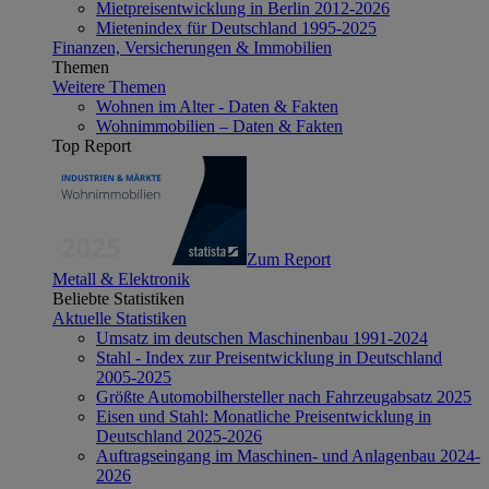
Mietpreisentwicklung in Berlin 2012-2026
Mietenindex für Deutschland 1995-2025
Finanzen, Versicherungen & Immobilien
Themen
Weitere Themen
Wohnen im Alter - Daten & Fakten
Wohnimmobilien – Daten & Fakten
Top Report
Zum Report
Metall & Elektronik
Beliebte Statistiken
Aktuelle Statistiken
Umsatz im deutschen Maschinenbau 1991-2024
Stahl - Index zur Preisentwicklung in Deutschland
2005-2025
Größte Automobilhersteller nach Fahrzeugabsatz 2025
Eisen und Stahl: Monatliche Preisentwicklung in
Deutschland 2025-2026
Auftragseingang im Maschinen- und Anlagenbau 2024-
2026