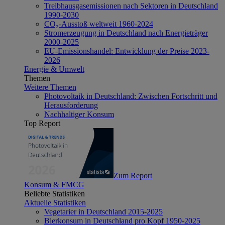
Treibhausgasemissionen nach Sektoren in Deutschland
1990-2030
CO₂-Ausstoß weltweit 1960-2024
Stromerzeugung in Deutschland nach Energieträger
2000-2025
EU-Emissionshandel: Entwicklung der Preise 2023-
2026
Energie & Umwelt
Themen
Weitere Themen
Photovoltaik in Deutschland: Zwischen Fortschritt und
Herausforderung
Nachhaltiger Konsum
Top Report
Zum Report
Konsum & FMCG
Beliebte Statistiken
Aktuelle Statistiken
Vegetarier in Deutschland 2015-2025
Bierkonsum in Deutschland pro Kopf 1950-2025